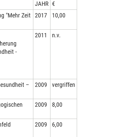
JAHR
€
ng "Mehr Zeit
2017
10,00
2011
n.v.
cherung
dheit -
Gesundheit –
2009
vergriffen
gogischen
2009
8,00
nfeld
2009
6,00