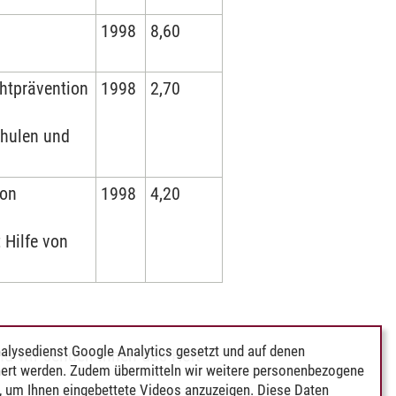
1998
8,60
htprävention
1998
2,70
chulen und
von
1998
4,20
 Hilfe von
alysedienst Google Analytics gesetzt und auf denen
nd wir senden Ihnen das Heft
ert werden. Zudem übermitteln wir weitere personenbezogene
 um Ihnen eingebettete Videos anzuzeigen. Diese Daten