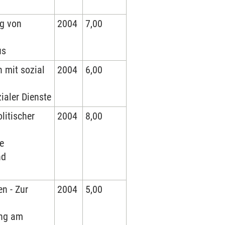
g von
2004
7,00
us
 mit sozial
2004
6,00
aler Dienste
itischer
2004
8,00
ce
nd
en - Zur
2004
5,00
ung am