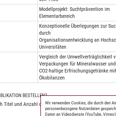
Modellprojekt: Suchtprävention im
Elementarbereich
Konzeptionelle Überlegungen zur Suc
durch
Organisationsentwicklung an Hochs
Universitäten
Vergleich der Umweltverträglichkeit 
Verpackungen für Mineralwasser und
CO2-haltige Erfrischungsgetränke mit
Ökobilanzen
UBLIKATION BESTELLEN?
Wir verwenden Cookies, die durch den An
ch Titel und Anzahl der Exemplare sowie Ihre Anschrift u
personenbezogene Nutzerdaten gespeich
Daten an Videodienste (YouTube, Vimeo),