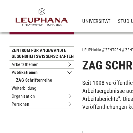
UNIVERSITÄT
STUDI
LEUPHANA
ZENTREN
ZEN
ZENTRUM FÜR ANGEWANDTE
GESUNDHEITSWISSENSCHAFTEN
ZAG SCHR
Arbeitsthemen
Untermenu Arbeitsthemen
Publikationen
Untermenu Publikationen
ZAG Schriftenreihe
Seit 1998 veröffentli
Weiterbildung
Arbeitsergebnisse au
Organisation
Arbeitsberichte". Di
Untermenu Organisation
Personen
Veröffentlichungen 
Untermenu Personen