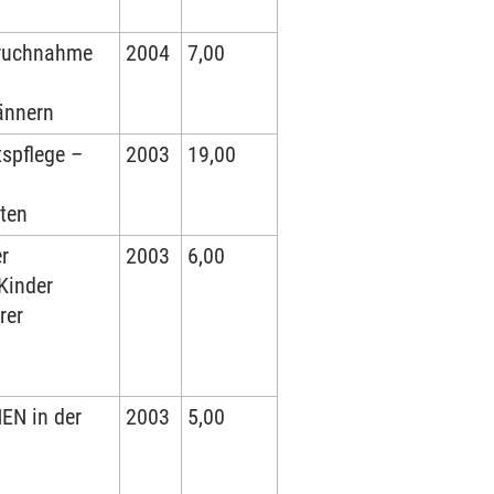
pruchnahme
2004
7,00
ännern
tspflege –
2003
19,00
ten
er
2003
6,00
Kinder
rer
EN in der
2003
5,00