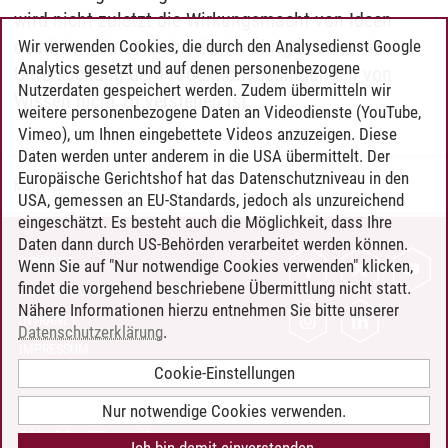
wird nicht zuletzt die Wirkungsmacht von Ideen
deutlich – eine Macht, die im Übrigen ohne eine
Wir verwenden Cookies, die durch den Analysedienst Google
Analytics gesetzt und auf denen personenbezogene
Untersuchung der Produktionsbedingungen von
Nutzerdaten gespeichert werden. Zudem übermitteln wir
Wissen nicht zu verstehen ist.
weitere personenbezogene Daten an Videodienste (YouTube,
Vimeo), um Ihnen eingebettete Videos anzuzeigen. Diese
Daten werden unter anderem in die USA übermittelt. Der
Europäische Gerichtshof hat das Datenschutzniveau in den
Martin Gierczak
/
27.06.2024
USA, gemessen an EU-Standards, jedoch als unzureichend
eingeschätzt. Es besteht auch die Möglichkeit, dass Ihre
Daten dann durch US-Behörden verarbeitet werden können.
KONTAKT
Wenn Sie auf "Nur notwendige Cookies verwenden" klicken,
findet die vorgehend beschriebene Übermittlung nicht statt.
LEUPHANA ALS ARBEITGEBER
Nähere Informationen hierzu entnehmen Sie bitte unserer
INTRANET
Datenschutzerklärung
.
IMPRESSUM
Cookie-Einstellungen
DATENSCHUTZ
BARRIEREFREIHEIT
Nur notwendige Cookies verwenden.
COOKIE-EINSTELLUNGEN
Ich bin damit einverstanden.