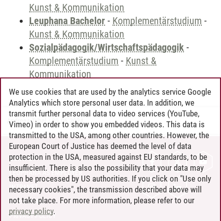
Kunst & Kommunikation
Leuphana Bachelor
-
Komplementärstudium
-
Kunst & Kommunikation
Sozialpädagogik/Wirtschaftspädagogik
-
Komplementärstudium
-
Kunst &
Kommunikation
We use cookies that are used by the analytics service Google
Analytics which store personal user data. In addition, we
transmit further personal data to video services (YouTube,
Andreea Tribel
/
30.06.2024
Vimeo) in order to show you embedded videos. This data is
transmitted to the USA, among other countries. However, the
European Court of Justice has deemed the level of data
protection in the USA, measured against EU standards, to be
CONTACT
insufficient. There is also the possibility that your data may
LEUPHANA AS EMPLOYER
then be processed by US authorities. If you click on "Use only
INTRANET
necessary cookies", the transmission described above will
not take place. For more information, please refer to our
SITE NOTICE
privacy policy
.
PRIVACY POLICY