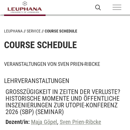
LEUPHANA
SERVICE
COURSE SCHEDULE
COURSE SCHEDULE
VERANSTALTUNGEN VON SVEN PRIEN-RIBCKE
LEHRVERANSTALTUNGEN
GROSSZÜGIGKEIT IN ZEITEN DER VERLUSTE? H
ISTORISCHE MOMENTE UND ÖFFENTLICHE I
NSZENIERUNGEN ZUR UTOPIE-KONFERENZ 2
026 (SBP)
(SEMINAR)
Dozent/in:
Maja Göpel
,
Sven Prien-Ribcke