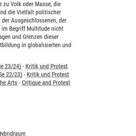
tz zu Volk oder Masse, die
nd die Vielfalt politischer
, der Ausgeschlossenen, der
 im Begriff Multitude nicht
lagen und Grenzen dieser
tbildung in globalisierten und
Se 23/24)
-
Kritik und Protest
Se 22/23)
-
Kritik und Protest
the Arts
-
Critique and Protest
 Hybridraum