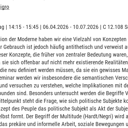
igro
ag | 14:15 - 15:45 | 06.04.2026 - 10.07.2026 | C 12.108
ion der Moderne haben wir eine Vielzahl von Konzepten 
hr Gebrauch ist jedoch häufig antithetisch und verweist a
ieser Konzepte, die früher von zentraler Bedeutung waren
 sie sich offenbar auf nicht mehr existierende Realitäten
 die neu definiert werden müssen, da sie ein gewisses M
eminar werden wir insbesondere die semantischen Versch
 und versuchen zu verstehen, welche Implikationen mit 
bunden sind. Besonders untersucht werden die Begriffe V
ttelpunkt steht die Frage, wie sich politische Subjekte k
zept des Peuple das politische Subjekt als Akt der Subjek
st formt. Der Begriff der Multitude (Hardt/Negri) wird al
 das prekäre und informelle Arbeit, soziale Bewegungen