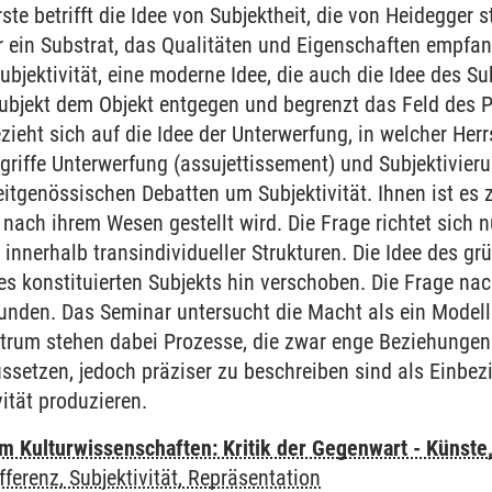
te betrifft die Idee von Subjektheit, die von Heidegger s
nur ein Substrat, das Qualitäten und Eigenschaften empf
 Subjektivität, eine moderne Idee, die auch die Idee des Sub
 Subjekt dem Objekt entgegen und begrenzt das Feld des 
ezieht sich auf die Idee der Unterwerfung, in welcher He
griffe Unterwerfung (assujettissement) und Subjektivier
itgenössischen Debatten um Subjektivität. Ihnen ist es 
 nach ihrem Wesen gestellt wird. Die Frage richtet sich 
 innerhalb transindividueller Strukturen. Die Idee des g
s konstituierten Subjekts hin verschoben. Die Frage na
nden. Das Seminar untersucht die Macht als ein Modell 
trum stehen dabei Prozesse, die zwar enge Beziehungen
setzen, jedoch präziser zu beschreiben sind als Einbez
vität produzieren.
 Kulturwissenschaften: Kritik der Gegenwart - Künste,
fferenz, Subjektivität, Repräsentation