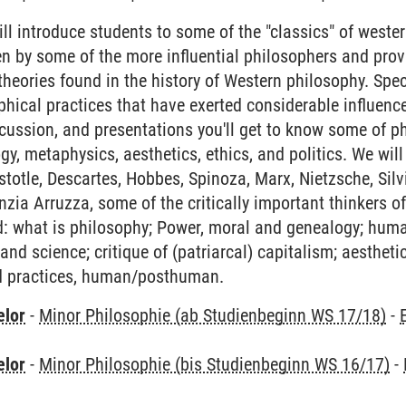
ll introduce students to some of the "classics" of wester
ten by some of the more influential philosophers and prov
heories found in the history of Western philosophy. Speci
phical practices that have exerted considerable influen
cussion, and presentations you'll get to know some of ph
y, metaphysics, aesthetics, ethics, and politics. We will
istotle, Descartes, Hobbes, Spinoza, Marx, Nietzsche, Silv
nzia Arruzza, some of the critically important thinkers o
ed: what is philosophy; Power, moral and genealogy; h
nd science; critique of (patriarcal) capitalism; aesthetic
nd practices, human/posthuman.
elor
-
Minor Philosophie (ab Studienbeginn WS 17/18)
-
elor
-
Minor Philosophie (bis Studienbeginn WS 16/17)
-