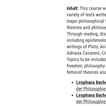
Inhalt:
This course wi
variety of texts writ
major philosophical t
theories and philoso
Through reading, dis
including epistemolog
writings of Plato, Ar
Adriana Cavarero, Ci
Topics to be includ
freedom; philosophy a
feminist theories a
Leuphana Bach
der Philosophie
Leuphana Bach
der Philosophie