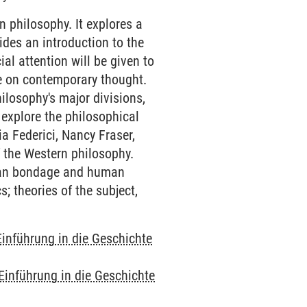
n philosophy. It explores a
ides an introduction to the
al attention will be given to
ce on contemporary thought.
ilosophy's major divisions,
 explore the philosophical
ia Federici, Nancy Fraser,
f the Western philosophy.
uman bondage and human
s; theories of the subject,
Einführung in die Geschichte
Einführung in die Geschichte