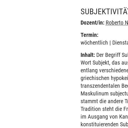
SUBJEKTIVIT
Dozent/in:
Roberto N
Termin:
wöchentlich | Dienst
Inhalt:
Der Begriff S
Wort Subjekt, das au
entlang verschieden
griechischen hypoke
transzendentalen Bed
Maskulinum subjectus
stammt die andere Tr
Tradition steht die 
im Ausgang von Kant
konstituierenden Sub