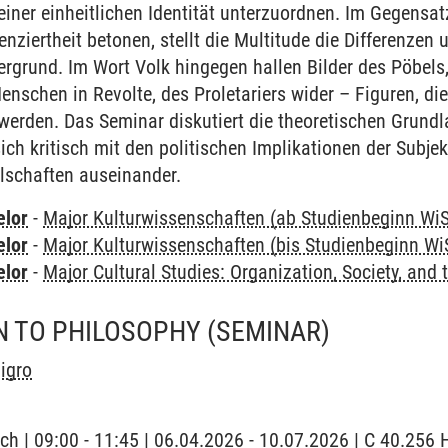
 einer einheitlichen Identität unterzuordnen. Im Gegensa
enziertheit betonen, stellt die Multitude die Differenzen u
ergrund. Im Wort Volk hingegen hallen Bilder des Pöbels
enschen in Revolte, des Proletariers wider – Figuren, die
werden. Das Seminar diskutiert die theoretischen Grund
ich kritisch mit den politischen Implikationen der Subjek
lschaften auseinander.
elor
-
Major Kulturwissenschaften (ab Studienbeginn Wi
elor
-
Major Kulturwissenschaften (bis Studienbeginn Wi
elor
-
Major Cultural Studies: Organization, Society, and 
N TO PHILOSOPHY
(SEMINAR)
igro
ch | 09:00 - 11:45 | 06.04.2026 - 10.07.2026 | C 40.256