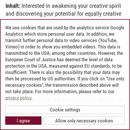
Inhalt:
Interested in awakening your creative spirit
and discovering your potential for equally creative
output? This seminar puts theory into practice by
We use cookies that are used by the analytics service Google
offering you a variety of exercises and
Analytics which store personal user data. In addition, we
opportunities to ignite ideas, experiment with
transmit further personal data to video services (YouTube,
literary styles and genres as well as give and
Vimeo) in order to show you embedded videos. This data is
receive constructive criticism in peer-editing
transmitted to the USA, among other countries. However, the
European Court of Justice has deemed the level of data
sessions. We will start with drama (e.g. Drew
protection in the USA, measured against EU standards, to be
Hayden Taylor, Guillermo Verdecchia), but then go
insufficient. There is also the possibility that your data may
on to vignettes (e.g. Sandra Cisneros) and short
then be processed by US authorities. If you click on "Use only
stories (e.g. Lorrie Moore, Margaret Atwood).
necessary cookies", the transmission described above will
not take place. For more information, please refer to our
Special Occasion: Canadian/Anishnawbe author,
privacy policy
.
Drew Hayden Taylor, will be visiting the seminar on
January 17, 2014. Tags: North American Studies
Cookie settings
Berufliche Bildung in der Sozialpädagogik
-
I agree
Allow only necessary cookies
Komplementärstudium
-
Sprache und Kultur