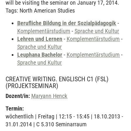
will be visiting the seminar on January 17, 2014.
Tags: North American Studies
Berufliche Bildung in der Sozialpädagogik
-
Komplementärstudium
-
Sprache und Kultur
Lehren und Lernen
-
Komplementärstudium
-
Sprache und Kultur
Leuphana Bachelor
-
Komplementärstudium
-
Sprache und Kultur
CREATIVE WRITING. ENGLISCH C1 (FSL)
(PROJEKTSEMINAR)
Dozent/in:
Maryann Henck
Termin:
wöchentlich | Freitag | 12:15 - 15:45 | 18.10.2013 -
31.01.2014 | C 5.310 Seminarraum