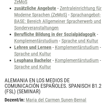
ZeMoS
zusätzliche Angebote
-
Zentraleinrichtung für
Moderne Sprachen (ZeMoS)
-
Sprachangebot-
BASE: Bereich Allgemeiner Spracherwerb und
Sonderveranstaltungen
Berufliche Bildung in der Sozialpädagogik
-
Komplementärstudium
-
Sprache und Kultur
Lehren und Lernen
-
Komplementärstudium
-
Sprache und Kultur
Leuphana Bachelor
-
Komplementärstudium
-
Sprache und Kultur
ALEMANIA EN LOS MEDIOS DE
COMUNICACIÓN ESPAÑOLES. SPANISCH B1.2
(FSL)
(SEMINAR)
Dozent/in:
Maria del Carmen Sunen-Bernal