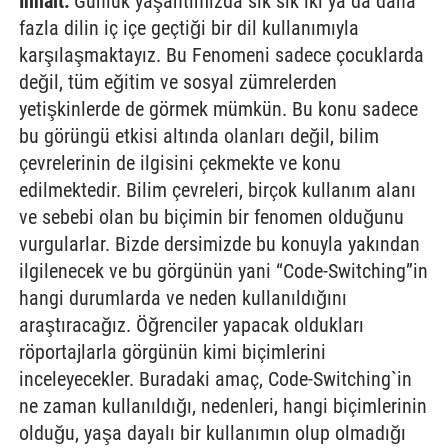
Inhalt:
Günlük yaşantımızda sık sık iki ya da daha
fazla dilin iç içe geçtiği bir dil kullanımıyla
karşılaşmaktayız. Bu Fenomeni sadece çocuklarda
değil, tüm eğitim ve sosyal zümrelerden
yetişkinlerde de görmek mümkün. Bu konu sadece
bu görüngü etkisi altında olanları değil, bilim
çevrelerinin de ilgisini çekmekte ve konu
edilmektedir. Bilim çevreleri, birçok kullanım alanı
ve sebebi olan bu biçimin bir fenomen olduğunu
vurgularlar. Bizde dersimizde bu konuyla yakından
ilgilenecek ve bu görgünün yani “Code-Switching”in
hangi durumlarda ve neden kullanıldığını
araştıracağız. Öğrenciler yapacak oldukları
röportajlarla görgünün kimi biçimlerini
inceleyecekler. Buradaki amaç, Code-Switching`in
ne zaman kullanıldığı, nedenleri, hangi biçimlerinin
olduğu, yaşa dayalı bir kullanımın olup olmadığı