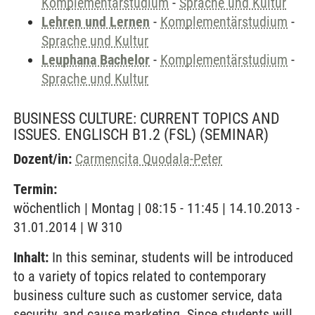
Komplementärstudium
-
Sprache und Kultur
Lehren und Lernen
-
Komplementärstudium
-
Sprache und Kultur
Leuphana Bachelor
-
Komplementärstudium
-
Sprache und Kultur
BUSINESS CULTURE: CURRENT TOPICS AND
ISSUES. ENGLISCH B1.2 (FSL)
(SEMINAR)
Dozent/in:
Carmencita Quodala-Peter
Termin:
wöchentlich | Montag | 08:15 - 11:45 | 14.10.2013 -
31.01.2014 | W 310
Inhalt:
In this seminar, students will be introduced
to a variety of topics related to contemporary
business culture such as customer service, data
security, and cause marketing. Since students will