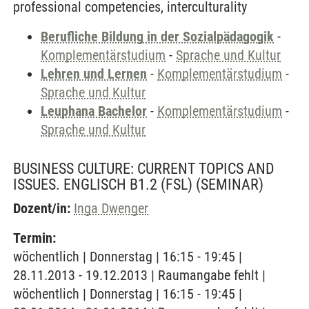
professional competencies, interculturality
Berufliche Bildung in der Sozialpädagogik
-
Komplementärstudium
-
Sprache und Kultur
Lehren und Lernen
-
Komplementärstudium
-
Sprache und Kultur
Leuphana Bachelor
-
Komplementärstudium
-
Sprache und Kultur
BUSINESS CULTURE: CURRENT TOPICS AND
ISSUES. ENGLISCH B1.2 (FSL)
(SEMINAR)
Dozent/in:
Inga Dwenger
Termin:
wöchentlich | Donnerstag | 16:15 - 19:45 |
28.11.2013 - 19.12.2013 | Raumangabe fehlt |
wöchentlich | Donnerstag | 16:15 - 19:45 |