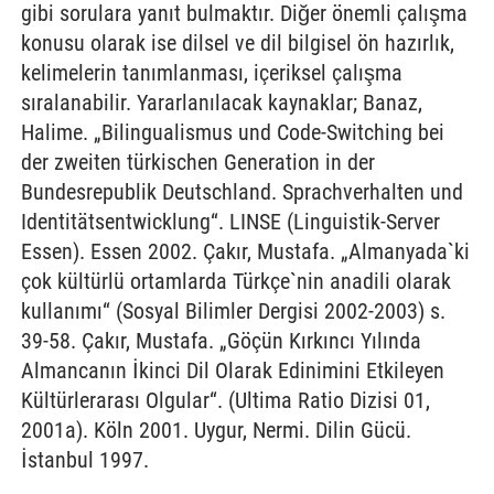
gibi sorulara yanıt bulmaktır. Diğer önemli çalışma
konusu olarak ise dilsel ve dil bilgisel ön hazırlık,
kelimelerin tanımlanması, içeriksel çalışma
sıralanabilir. Yararlanılacak kaynaklar; Banaz,
Halime. „Bilingualismus und Code-Switching bei
der zweiten türkischen Generation in der
Bundesrepublik Deutschland. Sprachverhalten und
Identitätsentwicklung“. LINSE (Linguistik-Server
Essen). Essen 2002. Çakır, Mustafa. „Almanyada`ki
çok kültürlü ortamlarda Türkçe`nin anadili olarak
kullanımı“ (Sosyal Bilimler Dergisi 2002-2003) s.
39-58. Çakır, Mustafa. „Göçün Kırkıncı Yılında
Almancanın İkinci Dil Olarak Edinimini Etkileyen
Kültürlerarası Olgular“. (Ultima Ratio Dizisi 01,
2001a). Köln 2001. Uygur, Nermi. Dilin Gücü.
İstanbul 1997.