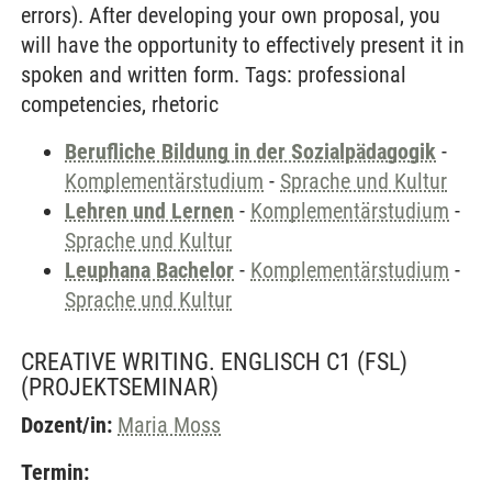
errors). After developing your own proposal, you
will have the opportunity to effectively present it in
spoken and written form. Tags: professional
competencies, rhetoric
Berufliche Bildung in der Sozialpädagogik
-
Komplementärstudium
-
Sprache und Kultur
Lehren und Lernen
-
Komplementärstudium
-
Sprache und Kultur
Leuphana Bachelor
-
Komplementärstudium
-
Sprache und Kultur
CREATIVE WRITING. ENGLISCH C1 (FSL)
(PROJEKTSEMINAR)
Dozent/in:
Maria Moss
Termin: