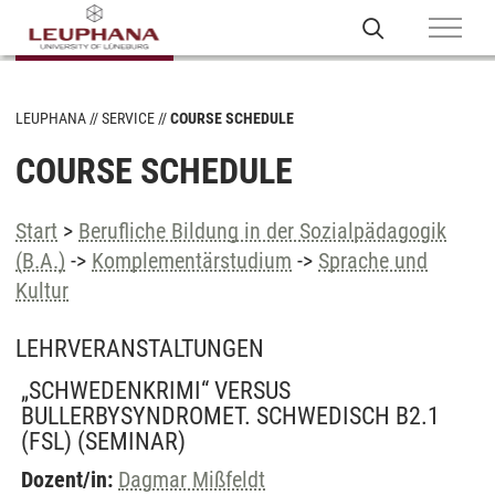
LEUPHANA
SERVICE
COURSE SCHEDULE
COURSE SCHEDULE
Start
>
Berufliche Bildung in der Sozialpädagogik
(B.A.)
->
Komplementärstudium
->
Sprache und
Kultur
LEHRVERANSTALTUNGEN
„SCHWEDENKRIMI“ VERSUS
BULLERBYSYNDROMET. SCHWEDISCH B2.1
(FSL)
(SEMINAR)
Dozent/in:
Dagmar Mißfeldt