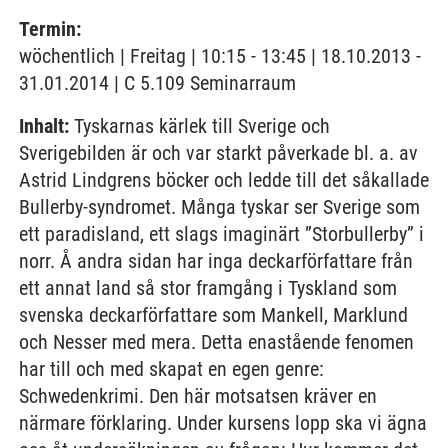
Termin:
wöchentlich | Freitag | 10:15 - 13:45 | 18.10.2013 -
31.01.2014 | C 5.109 Seminarraum
Inhalt:
Tyskarnas kärlek till Sverige och
Sverigebilden är och var starkt påverkade bl. a. av
Astrid Lindgrens böcker och ledde till det såkallade
Bullerby-syndromet. Många tyskar ser Sverige som
ett paradisland, ett slags imaginärt ”Storbullerby” i
norr. Å andra sidan har inga deckarförfattare från
ett annat land så stor framgång i Tyskland som
svenska deckarförfattare som Mankell, Marklund
och Nesser med mera. Detta enastående fenomen
har till och med skapat en egen genre:
Schwedenkrimi. Den här motsatsen kräver en
närmare förklaring. Under kursens lopp ska vi ägna