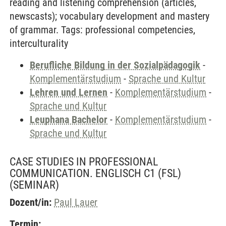
reading and listening comprehension (articles,
newscasts); vocabulary development and mastery
of grammar. Tags: professional competencies,
interculturality
Berufliche Bildung in der Sozialpädagogik
-
Komplementärstudium
-
Sprache und Kultur
Lehren und Lernen
-
Komplementärstudium
-
Sprache und Kultur
Leuphana Bachelor
-
Komplementärstudium
-
Sprache und Kultur
CASE STUDIES IN PROFESSIONAL
COMMUNICATION. ENGLISCH C1 (FSL)
(SEMINAR)
Dozent/in:
Paul Lauer
Termin: