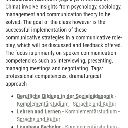
China) involve insights from psychology, sociology,
management and communication theory to be
solved. The goal of the class however is the
successful implementation of these
communicative strategies in a communicative role-
play, which will be discussed and feedback offered.
The focus is primarily on spoken communication
competencies such as interviewing, presenting,
managing meetings and negotiating. Tags:
professional competencies, dramaturgical
approach
Berufliche Bildung in der Sozialpädagogik
-
Komplementärstudium
-
Sprache und Kultur
Lehren und Lernen
-
Komplementärstudium
-
Sprache und Kultur
Leuphana Bachelor
-
Komplementärstudium
-