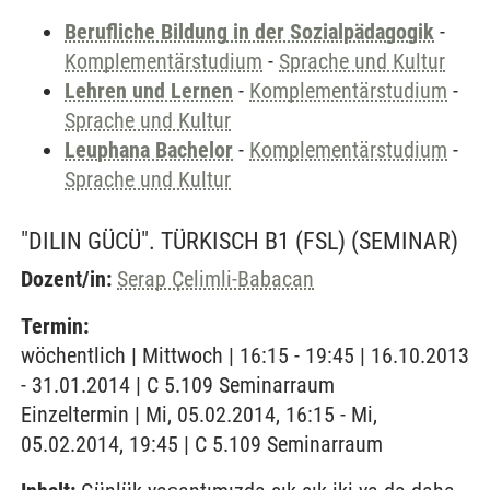
Berufliche Bildung in der Sozialpädagogik
-
Komplementärstudium
-
Sprache und Kultur
Lehren und Lernen
-
Komplementärstudium
-
Sprache und Kultur
Leuphana Bachelor
-
Komplementärstudium
-
Sprache und Kultur
"DILIN GÜCÜ". TÜRKISCH B1 (FSL)
(SEMINAR)
Dozent/in:
Serap Çelimli-Babacan
Termin:
wöchentlich | Mittwoch | 16:15 - 19:45 | 16.10.2013
- 31.01.2014 | C 5.109 Seminarraum
Einzeltermin | Mi, 05.02.2014, 16:15 - Mi,
05.02.2014, 19:45 | C 5.109 Seminarraum