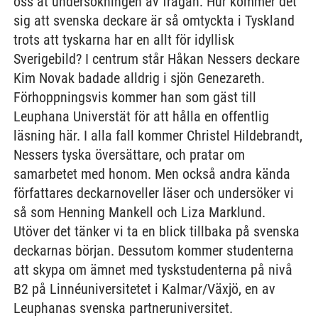
oss åt undersökningen av frågan: Hur kommer det
sig att svenska deckare är så omtyckta i Tyskland
trots att tyskarna har en allt för idyllisk
Sverigebild? I centrum står Håkan Nessers deckare
Kim Novak badade alldrig i sjön Genezareth.
Förhoppningsvis kommer han som gäst till
Leuphana Universtät för att hålla en offentlig
läsning här. I alla fall kommer Christel Hildebrandt,
Nessers tyska översättare, och pratar om
samarbetet med honom. Men också andra kända
författares deckarnoveller läser och undersöker vi
så som Henning Mankell och Liza Marklund.
Utöver det tänker vi ta en blick tillbaka på svenska
deckarnas början. Dessutom kommer studenterna
att skypa om ämnet med tyskstudenterna på nivå
B2 på Linnéuniversitetet i Kalmar/Växjö, en av
Leuphanas svenska partneruniversitet.