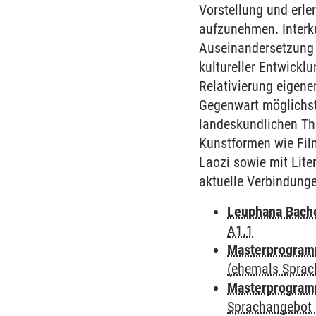
Vorstellung und erle
aufzunehmen. Interku
Auseinandersetzung m
kultureller Entwickl
Relativierung eigene
Gegenwart möglichst 
landeskundlichen Th
Kunstformen wie Fil
Laozi sowie mit Lite
aktuelle Verbindung
Leuphana Bach
A1.1
Masterprogramm
(ehemals Sprac
Masterprogramm
Sprachangebot 