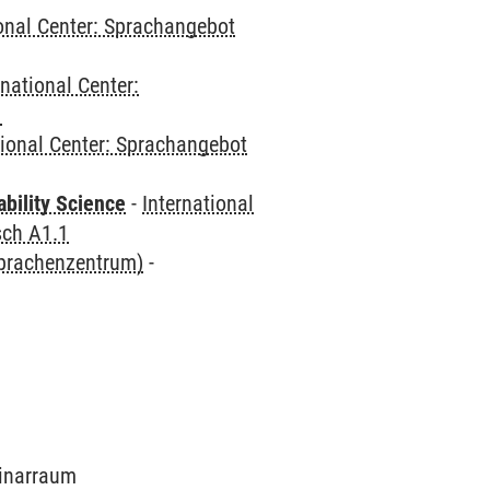
ional Center: Sprachangebot
rnational Center:
1
tional Center: Sprachangebot
bility Science
-
International
sch A1.1
Sprachenzentrum)
-
minarraum