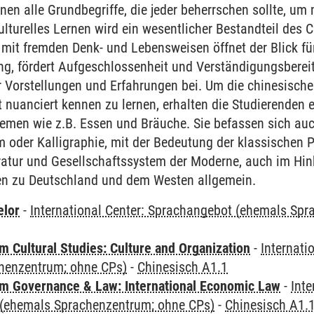
rnen alle Grundbegriffe, die jeder beherrschen sollte, u
lturelles Lernen wird ein wesentlicher Bestandteil des C
it fremden Denk- und Lebensweisen öffnet der Blick für 
ung, fördert Aufgeschlossenheit und Verständigungsbereit
r Vorstellungen und Erfahrungen bei. Um die chinesische
nuanciert kennen zu lernen, erhalten die Studierenden ei
emen wie z.B. Essen und Bräuche. Sie befassen sich auc
m oder Kalligraphie, mit der Bedeutung der klassischen
ratur und Gesellschaftssystem der Moderne, auch im Hinb
en zu Deutschland und dem Westen allgemein.
elor
-
International Center: Sprachangebot (ehemals Sp
 Cultural Studies: Culture and Organization
-
Internati
henzentrum; ohne CPs)
-
Chinesisch A1.1
 Governance & Law: International Economic Law
-
Inte
(ehemals Sprachenzentrum; ohne CPs)
-
Chinesisch A1.