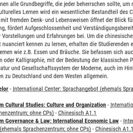
rnen alle Grundbegriffe, die jeder beherrschen sollte, u
lturelles Lernen wird ein wesentlicher Bestandteil des C
it fremden Denk- und Lebensweisen öffnet der Blick für 
ung, fördert Aufgeschlossenheit und Verständigungsbereit
r Vorstellungen und Erfahrungen bei. Um die chinesische
nuanciert kennen zu lernen, erhalten die Studierenden ei
emen wie z.B. Essen und Bräuche. Sie befassen sich auc
m oder Kalligraphie, mit der Bedeutung der klassischen
ratur und Gesellschaftssystem der Moderne, auch im Hinb
en zu Deutschland und dem Westen allgemein.
elor
-
International Center: Sprachangebot (ehemals Sp
 Cultural Studies: Culture and Organization
-
Internati
henzentrum; ohne CPs)
-
Chinesisch A1.1
 Governance & Law: International Economic Law
-
Inte
(ehemals Sprachenzentrum; ohne CPs)
-
Chinesisch A1.