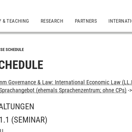
Y & TEACHING
RESEARCH
PARTNERS
INTERNAT
SE SCHEDULE
CHEDULE
m Governance & Law: International Economic Law (LL.
: Sprachangebot (ehemals Sprachenzentrum; ohne CPs)
-
ALTUNGEN
1.1
(SEMINAR)
OU