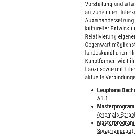
Vorstellung und erle
aufzunehmen. Interku
Auseinandersetzung m
kultureller Entwickl
Relativierung eigene
Gegenwart möglichst 
landeskundlichen Th
Kunstformen wie Fil
Laozi sowie mit Lite
aktuelle Verbindung
Leuphana Bach
A1.1
Masterprogramm
(ehemals Sprac
Masterprogramm
Sprachangebot 