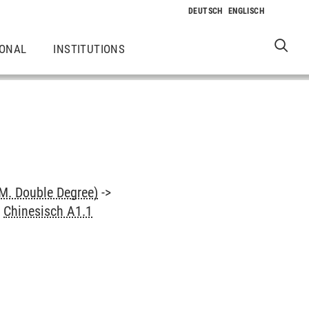
IONAL
INSTITUTIONS
M. Double Degree)
->
>
Chinesisch A1.1