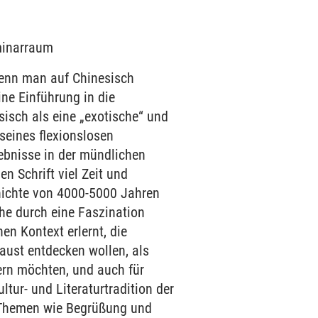
eminarraum
enn man auf Chinesisch
ine Einführung in die
isch als eine „exotische“ und
 seines flexionslosen
ebnisse in der mündlichen
n Schrift viel Zeit und
hichte von 4000-5000 Jahren
he durch eine Faszination
n Kontext erlernt, die
Faust entdecken wollen, als
tern möchten, und auch für
ltur- und Literaturtradition der
e Themen wie Begrüßung und