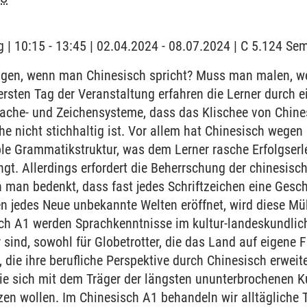
 | 10:15 - 13:45 | 02.04.2024 - 08.07.2024 | C 5.124 S
en, wenn man Chinesisch spricht? Muss man malen, w
ersten Tag der Veranstaltung erfahren die Lerner durch e
ache- und Zeichensysteme, dass das Klischee von Chines
he nicht stichhaltig ist. Vor allem hat Chinesisch wegen
le Grammatikstruktur, was dem Lerner rasche Erfolgserl
t. Allerdings erfordert die Beherrschung der chinesische
 man bedenkt, dass fast jedes Schriftzeichen eine Gesc
en jedes Neue unbekannte Welten eröffnet, wird diese Mü
ch A1 werden Sprachkenntnisse im kultur-landeskundliche
sind, sowohl für Globetrotter, die das Land auf eigene 
, die ihre berufliche Perspektive durch Chinesisch erwei
die sich mit dem Träger der längsten ununterbrochenen Ku
zen wollen. Im Chinesisch A1 behandeln wir alltäglich