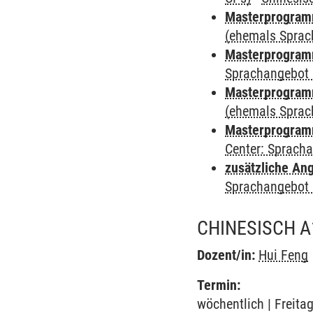
Masterprogramm
(ehemals Sprac
Masterprogramm
Sprachangebot 
Masterprogramm 
(ehemals Sprac
Masterprogramm 
Center: Sprach
zusätzliche An
Sprachangebot 
CHINESISCH A
Dozent/in:
Hui Feng
Termin:
wöchentlich | Freita