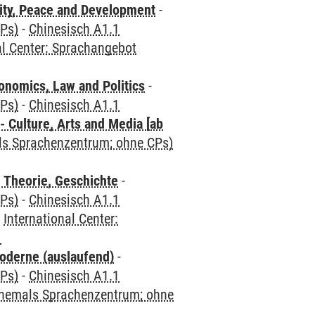
ity, Peace and Development
-
CPs)
-
Chinesisch A1.1
al Center: Sprachangebot
nomics, Law and Politics
-
CPs)
-
Chinesisch A1.1
 Culture, Arts and Media [ab
als Sprachenzentrum; ohne CPs)
 Theorie, Geschichte
-
CPs)
-
Chinesisch A1.1
-
International Center:
1
oderne (auslaufend)
-
CPs)
-
Chinesisch A1.1
(ehemals Sprachenzentrum; ohne