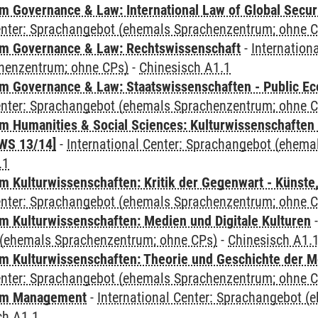
 Governance & Law: International Law of Global Secur
Center: Sprachangebot (ehemals Sprachenzentrum; ohne 
m Governance & Law: Rechtswissenschaft
-
Internation
henzentrum; ohne CPs)
-
Chinesisch A1.1
 Governance & Law: Staatswissenschaften - Public Eco
Center: Sprachangebot (ehemals Sprachenzentrum; ohne 
 Humanities & Social Sciences: Kulturwissenschaften -
WS 13/14]
-
International Center: Sprachangebot (ehem
.1
 Kulturwissenschaften: Kritik der Gegenwart - Künste,
Center: Sprachangebot (ehemals Sprachenzentrum; ohne 
 Kulturwissenschaften: Medien und Digitale Kulturen
(ehemals Sprachenzentrum; ohne CPs)
-
Chinesisch A1.
 Kulturwissenschaften: Theorie und Geschichte der M
Center: Sprachangebot (ehemals Sprachenzentrum; ohne 
mm Management
-
International Center: Sprachangebot 
ch A1.1