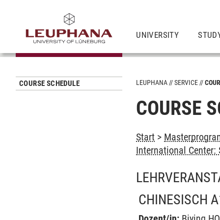
UNIVERSITY
STUD
LEUPHANA
SERVICE
COUR
COURSE SCHEDULE
COURSE S
Start
>
Masterprogram
International Center
LEHRVERANST
CHINESISCH A
Dozent/in:
Biying H