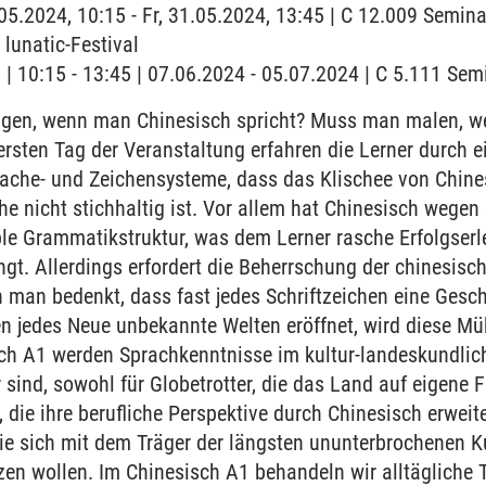
.05.2024, 10:15 - Fr, 31.05.2024, 13:45 | C 12.009 Semina
unatic-Festival
g | 10:15 - 13:45 | 07.06.2024 - 05.07.2024 | C 5.111 Se
en, wenn man Chinesisch spricht? Muss man malen, w
ersten Tag der Veranstaltung erfahren die Lerner durch e
ache- und Zeichensysteme, dass das Klischee von Chines
he nicht stichhaltig ist. Vor allem hat Chinesisch wegen
le Grammatikstruktur, was dem Lerner rasche Erfolgserl
t. Allerdings erfordert die Beherrschung der chinesische
 man bedenkt, dass fast jedes Schriftzeichen eine Gesc
en jedes Neue unbekannte Welten eröffnet, wird diese Mü
ch A1 werden Sprachkenntnisse im kultur-landeskundliche
sind, sowohl für Globetrotter, die das Land auf eigene 
, die ihre berufliche Perspektive durch Chinesisch erwei
die sich mit dem Träger der längsten ununterbrochenen Ku
zen wollen. Im Chinesisch A1 behandeln wir alltäglich