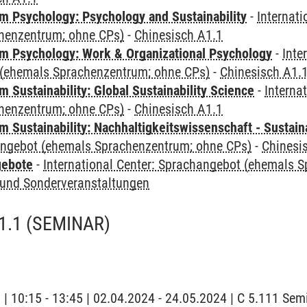
 Psychology: Psychology and Sustainability
-
Internat
henzentrum; ohne CPs)
-
Chinesisch A1.1
 Psychology: Work & Organizational Psychology
-
Inte
(ehemals Sprachenzentrum; ohne CPs)
-
Chinesisch A1.
Sustainability: Global Sustainability Science
-
Interna
henzentrum; ohne CPs)
-
Chinesisch A1.1
Sustainability: Nachhaltigkeitswissenschaft - Sustaina
angebot (ehemals Sprachenzentrum; ohne CPs)
-
Chinesi
gebote
-
International Center: Sprachangebot (ehemals 
und Sonderveranstaltungen
1.1
(SEMINAR)
g | 10:15 - 13:45 | 02.04.2024 - 24.05.2024 | C 5.111 Se