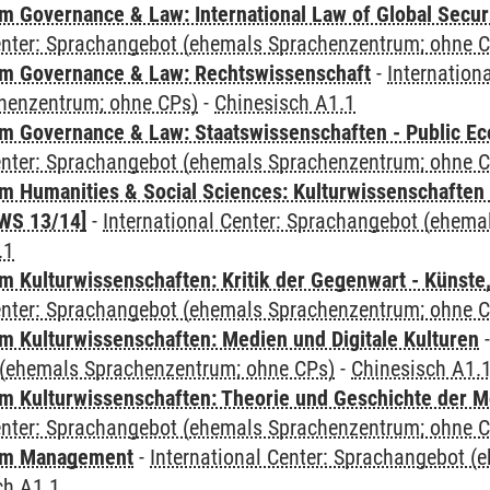
 Governance & Law: International Law of Global Secur
Center: Sprachangebot (ehemals Sprachenzentrum; ohne 
m Governance & Law: Rechtswissenschaft
-
Internation
henzentrum; ohne CPs)
-
Chinesisch A1.1
 Governance & Law: Staatswissenschaften - Public Eco
Center: Sprachangebot (ehemals Sprachenzentrum; ohne 
 Humanities & Social Sciences: Kulturwissenschaften -
WS 13/14]
-
International Center: Sprachangebot (ehem
.1
 Kulturwissenschaften: Kritik der Gegenwart - Künste,
Center: Sprachangebot (ehemals Sprachenzentrum; ohne 
 Kulturwissenschaften: Medien und Digitale Kulturen
(ehemals Sprachenzentrum; ohne CPs)
-
Chinesisch A1.
 Kulturwissenschaften: Theorie und Geschichte der M
Center: Sprachangebot (ehemals Sprachenzentrum; ohne 
mm Management
-
International Center: Sprachangebot 
ch A1.1