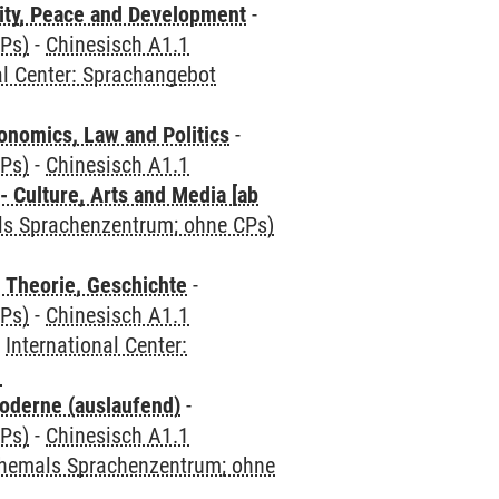
ity, Peace and Development
-
CPs)
-
Chinesisch A1.1
al Center: Sprachangebot
nomics, Law and Politics
-
CPs)
-
Chinesisch A1.1
 Culture, Arts and Media [ab
als Sprachenzentrum; ohne CPs)
 Theorie, Geschichte
-
CPs)
-
Chinesisch A1.1
-
International Center:
1
oderne (auslaufend)
-
CPs)
-
Chinesisch A1.1
(ehemals Sprachenzentrum; ohne