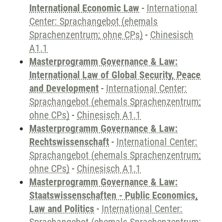
International Economic Law
-
International
Center: Sprachangebot (ehemals
Sprachenzentrum; ohne CPs)
-
Chinesisch
A1.1
Masterprogramm Governance & Law:
International Law of Global Security, Peace
and Development
-
International Center:
Sprachangebot (ehemals Sprachenzentrum;
ohne CPs)
-
Chinesisch A1.1
Masterprogramm Governance & Law:
Rechtswissenschaft
-
International Center:
Sprachangebot (ehemals Sprachenzentrum;
ohne CPs)
-
Chinesisch A1.1
Masterprogramm Governance & Law:
Staatswissenschaften - Public Economics,
Law and Politics
-
International Center: