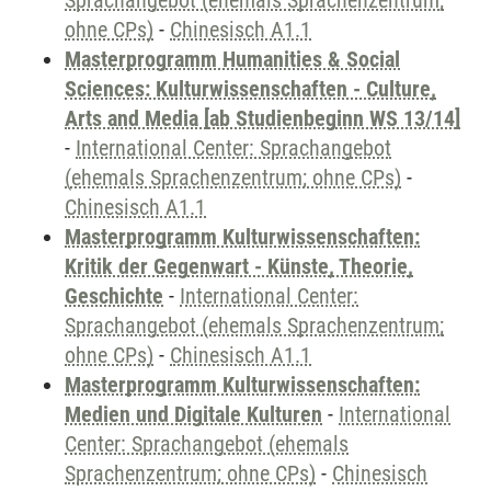
Sprachangebot (ehemals Sprachenzentrum;
ohne CPs)
-
Chinesisch A1.1
Masterprogramm Humanities & Social
Sciences: Kulturwissenschaften - Culture,
Arts and Media [ab Studienbeginn WS 13/14]
-
International Center: Sprachangebot
(ehemals Sprachenzentrum; ohne CPs)
-
Chinesisch A1.1
Masterprogramm Kulturwissenschaften:
Kritik der Gegenwart - Künste, Theorie,
Geschichte
-
International Center:
Sprachangebot (ehemals Sprachenzentrum;
ohne CPs)
-
Chinesisch A1.1
Masterprogramm Kulturwissenschaften:
Medien und Digitale Kulturen
-
International
Center: Sprachangebot (ehemals
Sprachenzentrum; ohne CPs)
-
Chinesisch