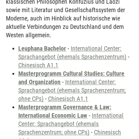
klassischen Philosophen Konfuzius und Laozi
sowie mit Literatur und Gesellschaftssystem der
Moderne, auch im Hinblick auf historische wie
aktuelle Verbindungen zu Deutschland und dem
Westen allgemein.
Leuphana Bachelor
-
International Center:
Sprachangebot (ehemals Sprachenzentrum)
-
Chinesisch A1.1
Masterprogramm Cultural Studies: Culture
and Organization
-
International Center:
Sprachangebot (ehemals Sprachenzentrum;
ohne CPs)
-
Chinesisch A1.1
Masterprogramm Governance & Law:
International Economic Law
-
International
Center: Sprachangebot (ehemals
Sprachenzentrum; ohne CPs)
-
Chinesisch