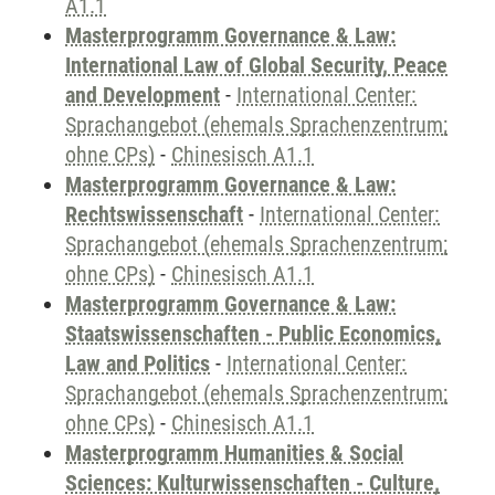
A1.1
Masterprogramm Governance & Law:
International Law of Global Security, Peace
and Development
-
International Center:
Sprachangebot (ehemals Sprachenzentrum;
ohne CPs)
-
Chinesisch A1.1
Masterprogramm Governance & Law:
Rechtswissenschaft
-
International Center:
Sprachangebot (ehemals Sprachenzentrum;
ohne CPs)
-
Chinesisch A1.1
Masterprogramm Governance & Law:
Staatswissenschaften - Public Economics,
Law and Politics
-
International Center:
Sprachangebot (ehemals Sprachenzentrum;
ohne CPs)
-
Chinesisch A1.1
Masterprogramm Humanities & Social
Sciences: Kulturwissenschaften - Culture,