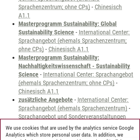
Sprachenzentrum; ohne CPs)
-
Chinesisch
A1.1
Masterprogramm Sustainability: Global
Sustainability Science
-
International Center:
Sprachangebot (ehemals Sprachenzentrum;
ohne CPs)
-
Chinesisch A1.1
Masterprogramm Sustainability:
Nachhaltigkeitswissenschaft - Sustainability
Science
-
International Center: Sprachangebot
(ehemals Sprachenzentrum; ohne CPs)
-
Chinesisch A1.1
zusätzliche Angebote
-
International Center:
Sprachangebot (ehemals Sprachenzentrum)
-
Sprachangebot und Sonderveranstaltungen
We use cookies that are used by the analytics service Google
Analytics which store personal user data. In addition, we