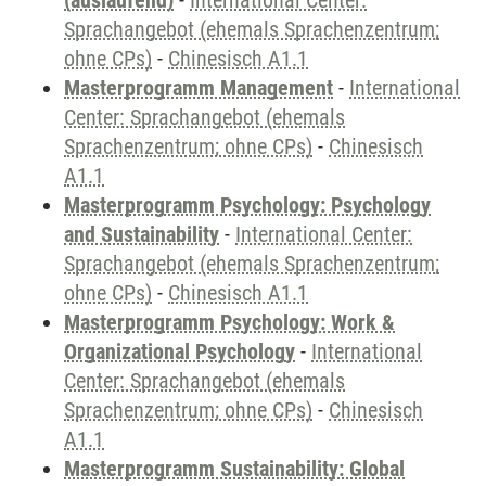
(auslaufend)
-
International Center:
Sprachangebot (ehemals Sprachenzentrum;
ohne CPs)
-
Chinesisch A1.1
Masterprogramm Management
-
International
Center: Sprachangebot (ehemals
Sprachenzentrum; ohne CPs)
-
Chinesisch
A1.1
Masterprogramm Psychology: Psychology
and Sustainability
-
International Center:
Sprachangebot (ehemals Sprachenzentrum;
ohne CPs)
-
Chinesisch A1.1
Masterprogramm Psychology: Work &
Organizational Psychology
-
International
Center: Sprachangebot (ehemals
Sprachenzentrum; ohne CPs)
-
Chinesisch
A1.1
Masterprogramm Sustainability: Global