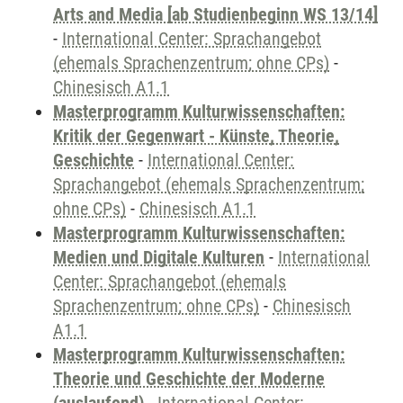
Arts and Media [ab Studienbeginn WS 13/14]
-
International Center: Sprachangebot
(ehemals Sprachenzentrum; ohne CPs)
-
Chinesisch A1.1
Masterprogramm Kulturwissenschaften:
Kritik der Gegenwart - Künste, Theorie,
Geschichte
-
International Center:
Sprachangebot (ehemals Sprachenzentrum;
ohne CPs)
-
Chinesisch A1.1
Masterprogramm Kulturwissenschaften:
Medien und Digitale Kulturen
-
International
Center: Sprachangebot (ehemals
Sprachenzentrum; ohne CPs)
-
Chinesisch
A1.1
Masterprogramm Kulturwissenschaften:
Theorie und Geschichte der Moderne