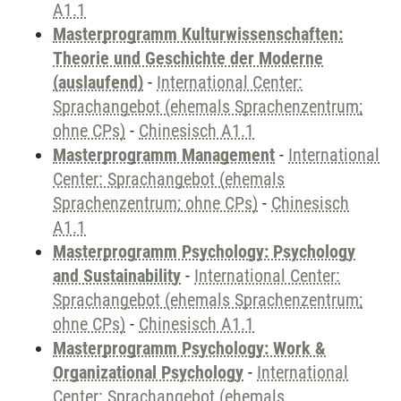
A1.1
Masterprogramm Kulturwissenschaften:
Theorie und Geschichte der Moderne
(auslaufend)
-
International Center:
Sprachangebot (ehemals Sprachenzentrum;
ohne CPs)
-
Chinesisch A1.1
Masterprogramm Management
-
International
Center: Sprachangebot (ehemals
Sprachenzentrum; ohne CPs)
-
Chinesisch
A1.1
Masterprogramm Psychology: Psychology
and Sustainability
-
International Center:
Sprachangebot (ehemals Sprachenzentrum;
ohne CPs)
-
Chinesisch A1.1
Masterprogramm Psychology: Work &
Organizational Psychology
-
International
Center: Sprachangebot (ehemals