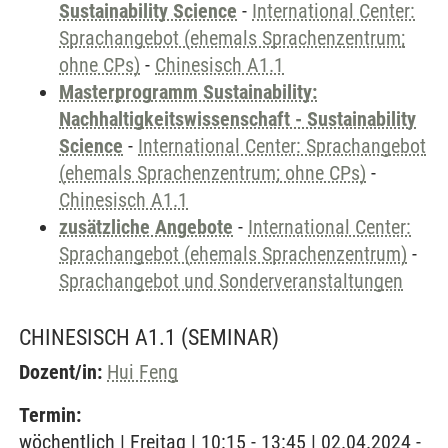
Sustainability Science
-
International Center:
Sprachangebot (ehemals Sprachenzentrum;
ohne CPs)
-
Chinesisch A1.1
Masterprogramm Sustainability:
Nachhaltigkeitswissenschaft - Sustainability
Science
-
International Center: Sprachangebot
(ehemals Sprachenzentrum; ohne CPs)
-
Chinesisch A1.1
zusätzliche Angebote
-
International Center:
Sprachangebot (ehemals Sprachenzentrum)
-
Sprachangebot und Sonderveranstaltungen
CHINESISCH A1.1
(SEMINAR)
Dozent/in:
Hui Feng
Termin:
wöchentlich | Freitag | 10:15 - 13:45 | 02.04.2024 -