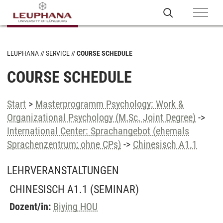
LEUPHANA
SERVICE
COURSE SCHEDULE
COURSE SCHEDULE
Start
>
Masterprogramm Psychology: Work &
Organizational Psychology (M.Sc. Joint Degree)
->
International Center: Sprachangebot (ehemals
Sprachenzentrum; ohne CPs)
->
Chinesisch A1.1
LEHRVERANSTALTUNGEN
CHINESISCH A1.1
(SEMINAR)
Dozent/in:
Biying HOU