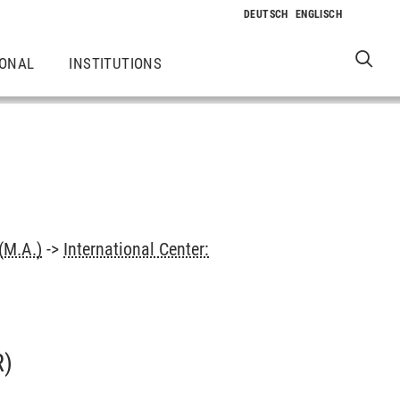
IONAL
INSTITUTIONS
(M.A.)
->
International Center:
R)