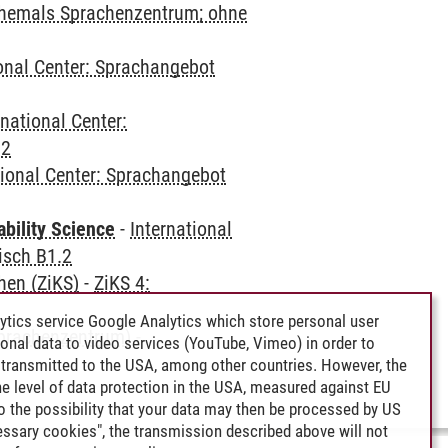
(ehemals Sprachenzentrum; ohne
ional Center: Sprachangebot
rnational Center:
.2
tional Center: Sprachangebot
bility Science
-
International
isch B1.2
hen (ZiKS)
-
ZiKS 4:
ytics service Google Analytics which store personal user
Sprachenzentrum)
-
rsonal data to video services (YouTube, Vimeo) in order to
transmitted to the USA, among other countries. However, the
e level of data protection in the USA, measured against EU
lso the possibility that your data may then be processed by US
cessary cookies", the transmission described above will not