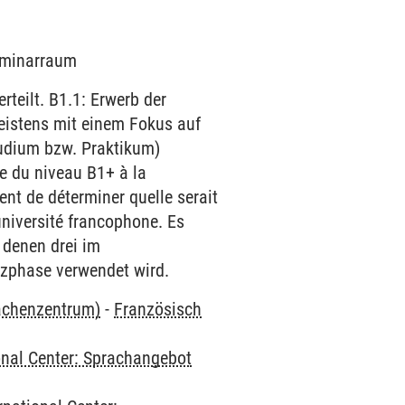
Seminarraum
teilt. B1.1: Erwerb der
eistens mit einem Fokus auf
tudium bzw. Praktikum)
e du niveau B1+ à la
nt de déterminer quelle serait
niversité francophone. Es
 denen drei im
enzphase verwendet wird.
rachenzentrum)
-
Französisch
onal Center: Sprachangebot