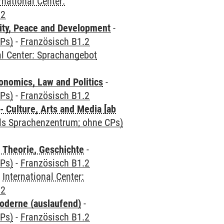
rnational Center:
.2
ity, Peace and Development
-
CPs)
-
Französisch B1.2
al Center: Sprachangebot
nomics, Law and Politics
-
CPs)
-
Französisch B1.2
 Culture, Arts and Media [ab
als Sprachenzentrum; ohne CPs)
 Theorie, Geschichte
-
CPs)
-
Französisch B1.2
-
International Center:
.2
oderne (auslaufend)
-
CPs)
-
Französisch B1.2