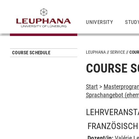
UNIVERSITY
STUD
LEUPHANA
SERVICE
COUR
COURSE SCHEDULE
COURSE S
Start
>
Masterprogram
Sprachangebot (ehem
LEHRVERANST
FRANZÖSISCH 
Dozent/in:
Valérie L