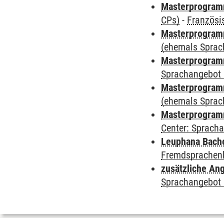
Masterprogra
CPs)
-
Französi
Masterprogramm
(ehemals Sprac
Masterprogramm
Sprachangebot 
Masterprogramm 
(ehemals Sprac
Masterprogramm 
Center: Sprach
Leuphana Bach
Fremdsprachen
zusätzliche An
Sprachangebot 