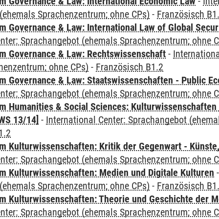
 Governance & Law: International Economic Law
-
Inte
(ehemals Sprachenzentrum; ohne CPs)
-
Französisch B1
 Governance & Law: International Law of Global Secur
Center: Sprachangebot (ehemals Sprachenzentrum; ohne 
m Governance & Law: Rechtswissenschaft
-
Internation
henzentrum; ohne CPs)
-
Französisch B1.2
 Governance & Law: Staatswissenschaften - Public Eco
Center: Sprachangebot (ehemals Sprachenzentrum; ohne 
 Humanities & Social Sciences: Kulturwissenschaften -
WS 13/14]
-
International Center: Sprachangebot (ehem
1.2
 Kulturwissenschaften: Kritik der Gegenwart - Künste,
Center: Sprachangebot (ehemals Sprachenzentrum; ohne 
 Kulturwissenschaften: Medien und Digitale Kulturen
(ehemals Sprachenzentrum; ohne CPs)
-
Französisch B1
 Kulturwissenschaften: Theorie und Geschichte der M
Center: Sprachangebot (ehemals Sprachenzentrum; ohne 