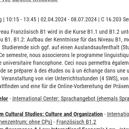
 | 10:15 - 13:45 | 02.04.2024 - 08.07.2024 | C 16.203 
au Französisch B1 wird in die Kurse B1.1 und B1.2 unter
u B1. B1.2: Aufbau der Kenntnisse für das Niveau B1, m
 Studierende sich ggf. auf einen Auslandsaufenthalt (S
Ce semestre, nous associerons le programme linguistiqu
universitaire francophone. Ceci nous permettra égaleme
 de se préparer à des études ou à un échange dans une u
 Veranstaltung von vier Unterrichtsstunden (4 SWS), von
attfinden und eine für die Online-Vorbereitung der Präs
elor
-
International Center: Sprachangebot (ehemals Sp
 Cultural Studies: Culture and Organization
-
Internati
henzentrum; ohne CPs)
-
Französisch B1.2