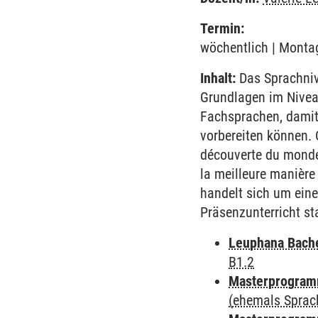
Termin:
wöchentlich | Montag
Inhalt:
Das Sprachnive
Grundlagen im Nivea
Fachsprachen, damit
vorbereiten können. 
découverte du monde 
la meilleure manière
handelt sich um eine
Präsenzunterricht st
Leuphana Bach
B1.2
Masterprogramm
(ehemals Sprac