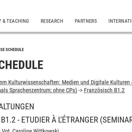
Y & TEACHING
RESEARCH
PARTNERS
INTERNAT
SE SCHEDULE
CHEDULE
m Kulturwissenschaften: Medien und Digitale Kulturen 
als Sprachenzentrum; ohne CPs)
->
Französisch B1.2
ALTUNGEN
B1.2 - ETUDIER À L'ÉTRANGER
(SEMINA
e Vot
,
Caroline Wittkowski