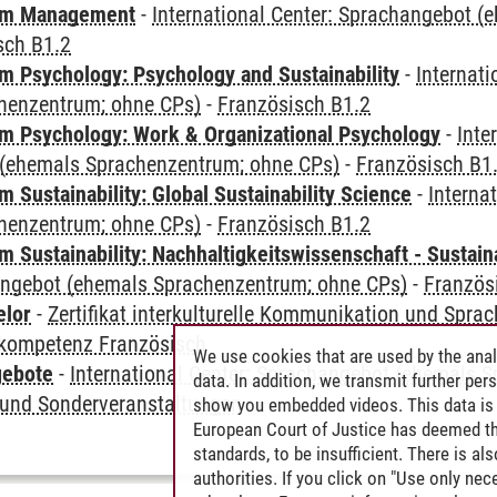
mm Management
-
International Center: Sprachangebot 
sch B1.2
 Psychology: Psychology and Sustainability
-
Internat
henzentrum; ohne CPs)
-
Französisch B1.2
 Psychology: Work & Organizational Psychology
-
Inte
(ehemals Sprachenzentrum; ohne CPs)
-
Französisch B1
Sustainability: Global Sustainability Science
-
Interna
henzentrum; ohne CPs)
-
Französisch B1.2
Sustainability: Nachhaltigkeitswissenschaft - Sustaina
angebot (ehemals Sprachenzentrum; ohne CPs)
-
Französ
elor
-
Zertifikat interkulturelle Kommunikation und Sprac
kompetenz Französisch
We use cookies that are used by the anal
gebote
-
International Center: Sprachangebot (ehemals 
data. In addition, we transmit further pe
und Sonderveranstaltungen
show you embedded videos. This data is 
European Court of Justice has deemed th
standards, to be insufficient. There is a
authorities. If you click on "Use only ne