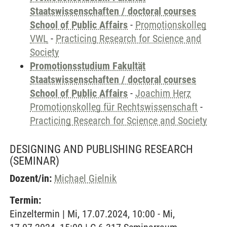
Staatswissenschaften / doctoral courses
School of Public Affairs
-
Promotionskolleg
VWL
-
Practicing Research for Science and
Society
Promotionsstudium Fakultät
Staatswissenschaften / doctoral courses
School of Public Affairs
-
Joachim Herz
Promotionskolleg für Rechtswissenschaft
-
Practicing Research for Science and Society
DESIGNING AND PUBLISHING RESEARCH
(SEMINAR)
Dozent/in:
Michael Gielnik
Termin:
Einzeltermin | Mi, 17.07.2024, 10:00 - Mi,