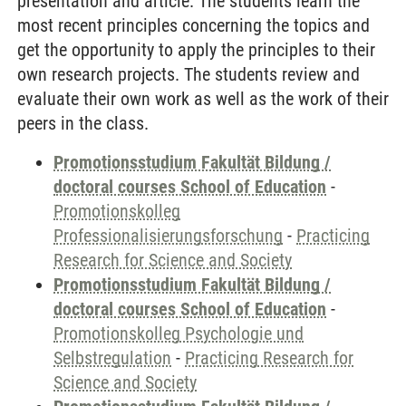
presentation and article. The students learn the
most recent principles concerning the topics and
get the opportunity to apply the principles to their
own research projects. The students review and
evaluate their own work as well as the work of their
peers in the class.
Promotionsstudium Fakultät Bildung /
doctoral courses School of Education
-
Promotionskolleg
Professionalisierungsforschung
-
Practicing
Research for Science and Society
Promotionsstudium Fakultät Bildung /
doctoral courses School of Education
-
Promotionskolleg Psychologie und
Selbstregulation
-
Practicing Research for
Science and Society