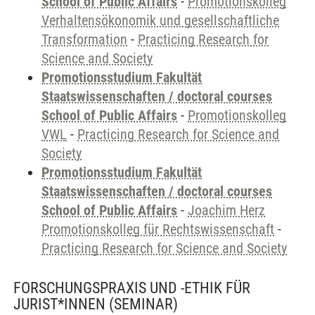
School of Public Affairs
-
Promotionskolleg
Verhaltensökonomik und gesellschaftliche
Transformation
-
Practicing Research for
Science and Society
Promotionsstudium Fakultät
Staatswissenschaften / doctoral courses
School of Public Affairs
-
Promotionskolleg
VWL
-
Practicing Research for Science and
Society
Promotionsstudium Fakultät
Staatswissenschaften / doctoral courses
School of Public Affairs
-
Joachim Herz
Promotionskolleg für Rechtswissenschaft
-
Practicing Research for Science and Society
FORSCHUNGSPRAXIS UND -ETHIK FÜR
JURIST*INNEN
(SEMINAR)