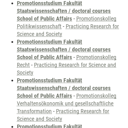
Promotionsstudium Fakultät
Staatswissenschaften / doctoral courses
School of Public Affairs
-
Promotionskolleg
Politikwissenschaft
-
Practicing Research for
Science and Society
Promotionsstudium Fakultät
Staatswissenschaften / doctoral courses
School of Public Affairs
-
Promotionskolleg
Recht
-
Practicing Research for Science and
Society
Promotionsstudium Fakultät
Staatswissenschaften / doctoral courses
School of Public Affairs
-
Promotionskolleg
Verhaltensökonomik und gesellschaftliche
Transformation
-
Practicing Research for
Science and Society
Promotionsstudium Fakultät