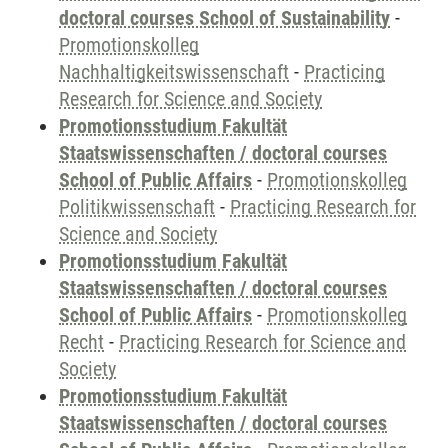
doctoral courses School of Sustainability
-
Promotionskolleg
Nachhaltigkeitswissenschaft
-
Practicing
Research for Science and Society
Promotionsstudium Fakultät
Staatswissenschaften / doctoral courses
School of Public Affairs
-
Promotionskolleg
Politikwissenschaft
-
Practicing Research for
Science and Society
Promotionsstudium Fakultät
Staatswissenschaften / doctoral courses
School of Public Affairs
-
Promotionskolleg
Recht
-
Practicing Research for Science and
Society
Promotionsstudium Fakultät
Staatswissenschaften / doctoral courses