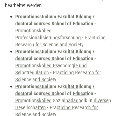
bearbeitet werden.
Promotionsstudium Fakultät Bildung /
doctoral courses School of Education
-
Promotionskolleg
Professionalisierungsforschung
-
Practicing
Research for Science and Society
Promotionsstudium Fakultät Bildung /
doctoral courses School of Education
-
Promotionskolleg Psychologie und
Selbstregulation
-
Practicing Research for
Science and Society
Promotionsstudium Fakultät Bildung /
doctoral courses School of Education
-
Promotionskolleg Sozialpädagogik in diversen
Gesellschaften
-
Practicing Research for
Science and Society