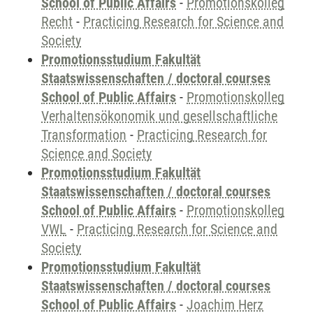
School of Public Affairs
-
Promotionskolleg
Recht
-
Practicing Research for Science and
Society
Promotionsstudium Fakultät
Staatswissenschaften / doctoral courses
School of Public Affairs
-
Promotionskolleg
Verhaltensökonomik und gesellschaftliche
Transformation
-
Practicing Research for
Science and Society
Promotionsstudium Fakultät
Staatswissenschaften / doctoral courses
School of Public Affairs
-
Promotionskolleg
VWL
-
Practicing Research for Science and
Society
Promotionsstudium Fakultät
Staatswissenschaften / doctoral courses
School of Public Affairs
-
Joachim Herz