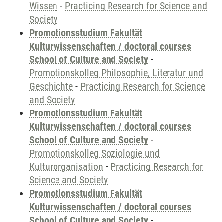
Wissen
-
Practicing Research for Science and
Society
Promotionsstudium Fakultät
Kulturwissenschaften / doctoral courses
School of Culture and Society
-
Promotionskolleg Philosophie, Literatur und
Geschichte
-
Practicing Research for Science
and Society
Promotionsstudium Fakultät
Kulturwissenschaften / doctoral courses
School of Culture and Society
-
Promotionskolleg Soziologie und
Kulturorganisation
-
Practicing Research for
Science and Society
Promotionsstudium Fakultät
Kulturwissenschaften / doctoral courses
School of Culture and Society
-