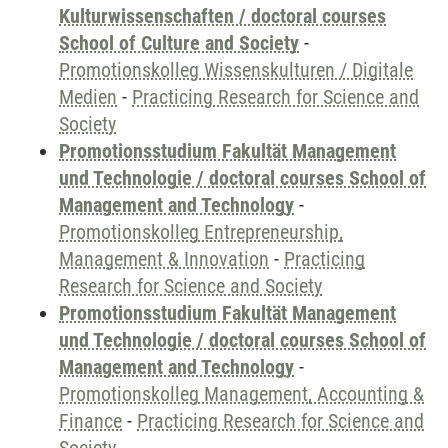
Kulturwissenschaften / doctoral courses
School of Culture and Society
-
Promotionskolleg Wissenskulturen / Digitale
Medien
-
Practicing Research for Science and
Society
Promotionsstudium Fakultät Management
und Technologie / doctoral courses School of
Management and Technology
-
Promotionskolleg Entrepreneurship,
Management & Innovation
-
Practicing
Research for Science and Society
Promotionsstudium Fakultät Management
und Technologie / doctoral courses School of
Management and Technology
-
Promotionskolleg Management, Accounting &
Finance
-
Practicing Research for Science and