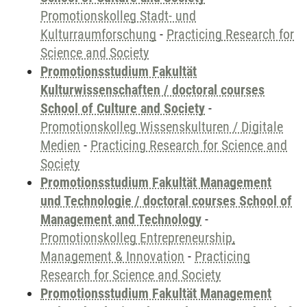
Promotionskolleg Stadt- und
Kulturraumforschung
-
Practicing Research for
Science and Society
Promotionsstudium Fakultät
Kulturwissenschaften / doctoral courses
School of Culture and Society
-
Promotionskolleg Wissenskulturen / Digitale
Medien
-
Practicing Research for Science and
Society
Promotionsstudium Fakultät Management
und Technologie / doctoral courses School of
Management and Technology
-
Promotionskolleg Entrepreneurship,
Management & Innovation
-
Practicing
Research for Science and Society
Promotionsstudium Fakultät Management