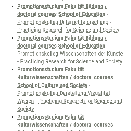
Promotionsstudium Fakultät Bildung /
doctoral courses School of Education
-
Promotionskolleg Unterrichtsforschung
-
Practicing Research for Science and Society
Promotionsstudium Fakultät Bildung /
doctoral courses School of Education
-
Promotionskolleg Wissenschaften der Künste
-
Practicing Research for Science and Society
Promotionsstudium Fakultät
Kulturwissenschaften / doctoral courses
School of Culture and Society
-
Promotionskolleg Darstellung Visualität
Wissen
-
Practicing Research for Science and
Society
Promotionsstudium Fakultät
Kulturwissenschaften / doctoral courses