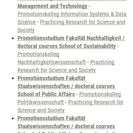
Management and Technology
-
Promotionskolleg Information Systems & Data
Science
-
Practicing Research for Science and
Society
Promotionsstudium Fakultät Nachhaltigkeit /
doctoral courses School of Sustainability
-
Promotionskolleg
Nachhaltigkeitswissenschaft
-
Practicing
Research for Science and Society
Promotionsstudium Fakultät
Staatswissenschaften / doctoral courses
School of Public Affairs
-
Promotionskolleg
Politikwissenschaft
-
Practicing Research for
Science and Society
Promotionsstudium Fakultät
Staatswissenschaften / doctoral courses