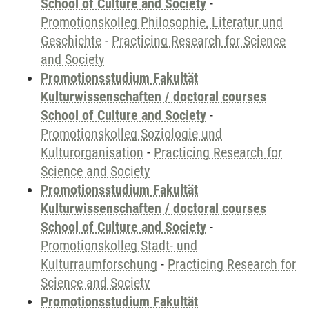
School of Culture and Society
-
Promotionskolleg Philosophie, Literatur und
Geschichte
-
Practicing Research for Science
and Society
Promotionsstudium Fakultät
Kulturwissenschaften / doctoral courses
School of Culture and Society
-
Promotionskolleg Soziologie und
Kulturorganisation
-
Practicing Research for
Science and Society
Promotionsstudium Fakultät
Kulturwissenschaften / doctoral courses
School of Culture and Society
-
Promotionskolleg Stadt- und
Kulturraumforschung
-
Practicing Research for
Science and Society
Promotionsstudium Fakultät