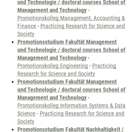
und Technologie / doctoral courses School of
Management and Technology
-
Promotionskolleg Management, Accounting &
Finance
-
Practicing Research for Science and
Society
Promotionsstudium Fakultät Management
und Technologie / doctoral courses School of
Management and Technology
-
Promotionskolleg Engineering
-
Practicing
Research for Science and Society
Promotionsstudium Fakultät Management
und Technologie / doctoral courses School of
Management and Technology
-
Promotionskolleg Information Systems & Data
Science
-
Practicing Research for Science and
Society
Promotionsstudium Fakultät Nachhaltigkeit /