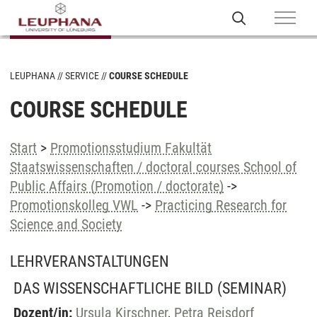
LEUPHANA
SERVICE
COURSE SCHEDULE
COURSE SCHEDULE
Start
>
Promotionsstudium Fakultät
Staatswissenschaften / doctoral courses School of
Public Affairs (Promotion / doctorate)
->
Promotionskolleg VWL
->
Practicing Research for
Science and Society
LEHRVERANSTALTUNGEN
DAS WISSENSCHAFTLICHE BILD
(SEMINAR)
Dozent/in:
Ursula Kirschner
,
Petra Reisdorf