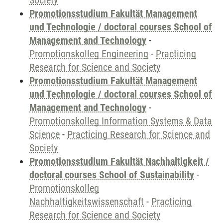
Society
Promotionsstudium Fakultät Management
und Technologie / doctoral courses School of
Management and Technology
-
Promotionskolleg Engineering
-
Practicing
Research for Science and Society
Promotionsstudium Fakultät Management
und Technologie / doctoral courses School of
Management and Technology
-
Promotionskolleg Information Systems & Data
Science
-
Practicing Research for Science and
Society
Promotionsstudium Fakultät Nachhaltigkeit /
doctoral courses School of Sustainability
-
Promotionskolleg
Nachhaltigkeitswissenschaft
-
Practicing
Research for Science and Society