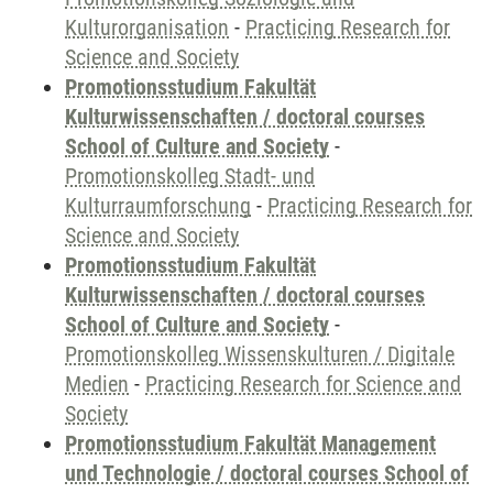
Kulturorganisation
-
Practicing Research for
Science and Society
Promotionsstudium Fakultät
Kulturwissenschaften / doctoral courses
School of Culture and Society
-
Promotionskolleg Stadt- und
Kulturraumforschung
-
Practicing Research for
Science and Society
Promotionsstudium Fakultät
Kulturwissenschaften / doctoral courses
School of Culture and Society
-
Promotionskolleg Wissenskulturen / Digitale
Medien
-
Practicing Research for Science and
Society
Promotionsstudium Fakultät Management
und Technologie / doctoral courses School of