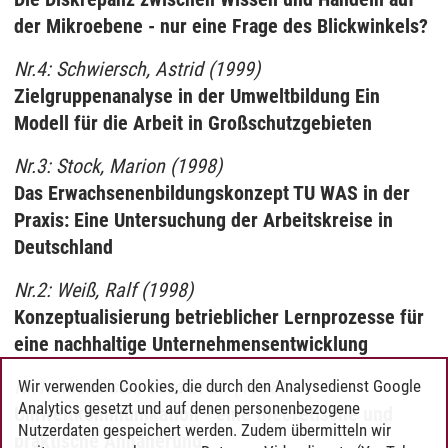
der Mikroebene - nur eine Frage des Blickwinkels?
Nr.4: Schwiersch, Astrid (1999)
Zielgruppenanalyse in der Umweltbildung Ein
Modell für die Arbeit in Großschutzgebieten
Nr.3: Stock, Marion (1998)
Das Erwachsenenbildungskonzept TU WAS in der
Praxis: Eine Untersuchung der Arbeitskreise in
Deutschland
Nr.2: Weiß, Ralf (1998)
Konzeptualisierung betrieblicher Lernprozesse für
eine nachhaltige Unternehmensentwicklung
Nr.1: Michelsen, Gerd et al. (1998)
Wir verwenden Cookies, die durch den Analysedienst Google
Analytics gesetzt und auf denen personenbezogene
Umweltkommunikation - eine theoretische und
Nutzerdaten gespeichert werden. Zudem übermitteln wir
praktische Annäherung