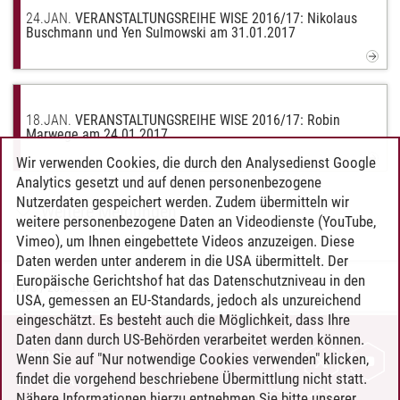
24.
JAN.
VERANSTALTUNGSREIHE WISE 2016/17: Nikolaus
Buschmann und Yen Sulmowski am 31.01.2017
18.
JAN.
VERANSTALTUNGSREIHE WISE 2016/17: Robin
Marwege am 24.01.2017
Wir verwenden Cookies, die durch den Analysedienst Google
Analytics gesetzt und auf denen personenbezogene
Nutzerdaten gespeichert werden. Zudem übermitteln wir
Weitere Meldungen
weitere personenbezogene Daten an Videodienste (YouTube,
Vimeo), um Ihnen eingebettete Videos anzuzeigen. Diese
Daten werden unter anderem in die USA übermittelt. Der
Europäische Gerichtshof hat das Datenschutzniveau in den
INFU
/
26.06.2024
USA, gemessen an EU-Standards, jedoch als unzureichend
eingeschätzt. Es besteht auch die Möglichkeit, dass Ihre
Daten dann durch US-Behörden verarbeitet werden können.
KONTAKT
Wenn Sie auf "Nur notwendige Cookies verwenden" klicken,
findet die vorgehend beschriebene Übermittlung nicht statt.
LEUPHANA ALS ARBEITGEBER
Nähere Informationen hierzu entnehmen Sie bitte unserer