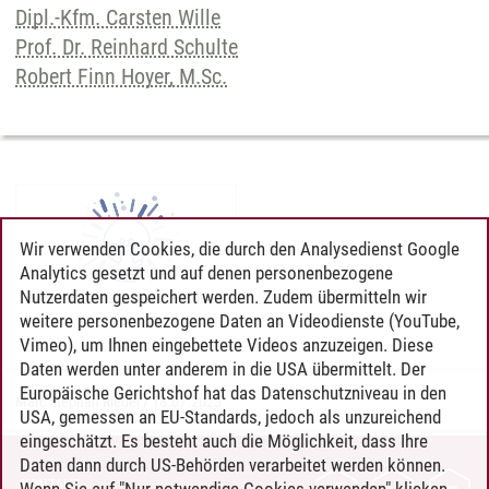
Dipl.-Kfm. Carsten Wille
Prof. Dr. Reinhard Schulte
Robert Finn Hoyer, M.Sc.
Wir verwenden Cookies, die durch den Analysedienst Google
Analytics gesetzt und auf denen personenbezogene
Nutzerdaten gespeichert werden. Zudem übermitteln wir
weitere personenbezogene Daten an Videodienste (YouTube,
Vimeo), um Ihnen eingebettete Videos anzuzeigen. Diese
Daten werden unter anderem in die USA übermittelt. Der
Europäische Gerichtshof hat das Datenschutzniveau in den
Marc Stephan Riedel
/
18.07.2025
USA, gemessen an EU-Standards, jedoch als unzureichend
eingeschätzt. Es besteht auch die Möglichkeit, dass Ihre
Daten dann durch US-Behörden verarbeitet werden können.
KONTAKT
Wenn Sie auf "Nur notwendige Cookies verwenden" klicken,