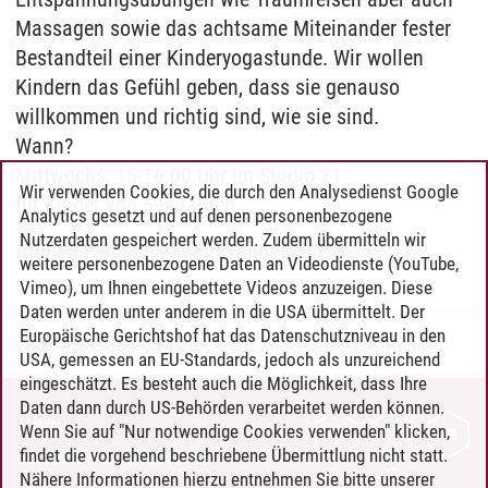
Massagen sowie das achtsame Miteinander fester
Bestandteil einer Kinderyogastunde. Wir wollen
Kindern das Gefühl geben, dass sie genauso
willkommen und richtig sind, wie sie sind.
Wann?
Mittwochs, 15-16.00 Uhr im Studio 21
Wir verwenden Cookies, die durch den Analysedienst Google
für Kinder von 5-8 Jahren
Analytics gesetzt und auf denen personenbezogene
Nutzerdaten gespeichert werden. Zudem übermitteln wir
Hier kannst du dein Kind angemelden
weitere personenbezogene Daten an Videodienste (YouTube,
Vimeo), um Ihnen eingebettete Videos anzuzeigen. Diese
Daten werden unter anderem in die USA übermittelt. Der
Europäische Gerichtshof hat das Datenschutzniveau in den
Leonie Wrobel
/
25.10.2022
USA, gemessen an EU-Standards, jedoch als unzureichend
eingeschätzt. Es besteht auch die Möglichkeit, dass Ihre
Daten dann durch US-Behörden verarbeitet werden können.
KONTAKT
Wenn Sie auf "Nur notwendige Cookies verwenden" klicken,
findet die vorgehend beschriebene Übermittlung nicht statt.
LEUPHANA ALS ARBEITGEBER
Nähere Informationen hierzu entnehmen Sie bitte unserer