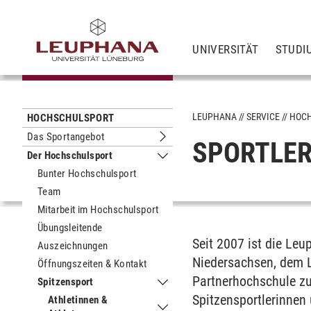
UNIVERSITÄT
STUDI
LEUPHANA
SERVICE
HOC
HOCHSCHULSPORT
Das Sportangebot
SPORTLER
Untermenu Das Sportangebot
Der Hochschulsport
Untermenu Der Hochschulsport
Bunter Hochschulsport
Team
Mitarbeit im Hochschulsport
Übungsleitende
Seit 2007 ist die Le
Auszeichnungen
Niedersachsen, dem 
Öffnungszeiten & Kontakt
Partnerhochschule zu
Spitzensport
Untermenu Spitzensport
Spitzensportlerinnen 
Athletinnen &