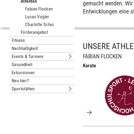
Athleten
Untermenu Athletinnen & Athleten
gemacht werden. Wir 
Fabian Flocken
Entwicklungen eine st
Lucas Vogler
Charlotte Schur
Förderangebot
Fitness
UNSERE ATHLE
Nachhaltigkeit
FABIAN FLOCKEN
Events & Turniere
Untermenu Events & Turniere
Gesundheit
Karate
Exkursionen
Neu hier?
Sportstätten
Untermenu Sportstätten