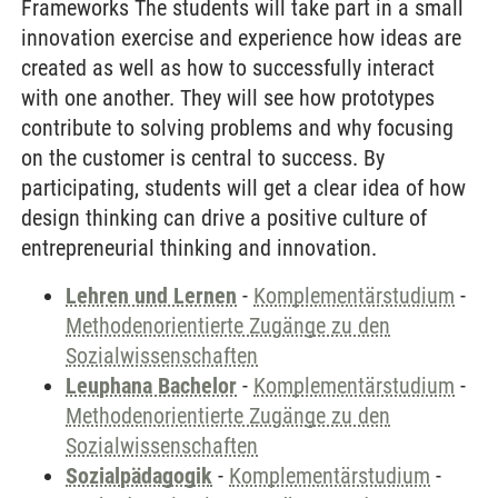
Frameworks The students will take part in a small
innovation exercise and experience how ideas are
created as well as how to successfully interact
with one another. They will see how prototypes
contribute to solving problems and why focusing
on the customer is central to success. By
participating, students will get a clear idea of how
design thinking can drive a positive culture of
entrepreneurial thinking and innovation.
Lehren und Lernen
-
Komplementärstudium
-
Methodenorientierte Zugänge zu den
Sozialwissenschaften
Leuphana Bachelor
-
Komplementärstudium
-
Methodenorientierte Zugänge zu den
Sozialwissenschaften
Sozialpädagogik
-
Komplementärstudium
-