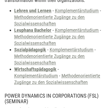
transformation within their organizations.
Lehren und Lernen
-
Komplementärstudium
-
Methodenorientierte Zugänge zu den
Sozialwissenschaften
Leuphana Bachelor
-
Komplementärstudium
-
Methodenorientierte Zugänge zu den
Sozialwissenschaften
Sozialpädagogik
-
Komplementärstudium
-
Methodenorientierte Zugänge zu den
Sozialwissenschaften
Wirtschaftspädagogik
-
Komplementärstudium
-
Methodenorientierte
Zugänge zu den Sozialwissenschaften
POWER DYNAMICS IN CORPORATIONS (FSL)
(SEMINAR)