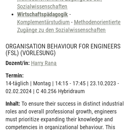
Sozialwissenschaften
Wirtschaftspädagogik
-
Komplementärstudium
-
Methodenorientierte
Zugänge zu den Sozialwissenschaften
ORGANISATION BEHAVIOUR FOR ENGINEERS
(FSL)
(VORLESUNG)
Dozent/in:
Harry Rana
Termin:
14-täglich | Montag | 14:15 - 17:45 | 23.10.2023 -
02.02.2024 | C 40.256 Hybridraum
Inhalt:
To ensure their success in distinct industrial
roles and overall professional growth, engineers
must prioritize expanding their knowledge and
competencies in organizational behaviour. This