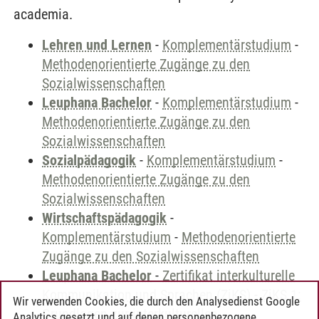
academia.
Lehren und Lernen
-
Komplementärstudium
-
Methodenorientierte Zugänge zu den
Sozialwissenschaften
Leuphana Bachelor
-
Komplementärstudium
-
Methodenorientierte Zugänge zu den
Sozialwissenschaften
Sozialpädagogik
-
Komplementärstudium
-
Methodenorientierte Zugänge zu den
Sozialwissenschaften
Wirtschaftspädagogik
-
Komplementärstudium
-
Methodenorientierte
Zugänge zu den Sozialwissenschaften
Leuphana Bachelor
-
Zertifikat interkulturelle
Kommunikation und Sprachen (ZiKS)
-
ZiKS 1:
Wir verwenden Cookies, die durch den Analysedienst Google
Grundlagen zur interkulturellen
Analytics gesetzt und auf denen personenbezogene