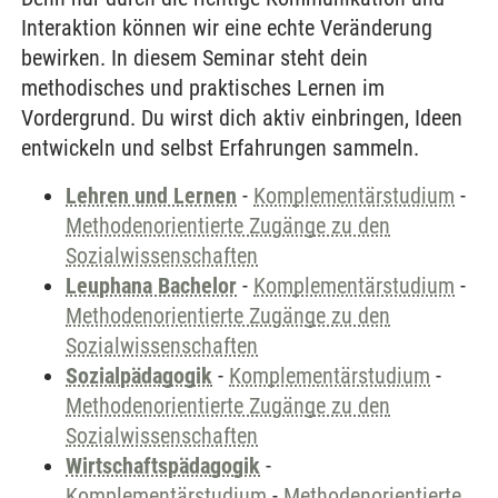
Interaktion können wir eine echte Veränderung
bewirken. In diesem Seminar steht dein
methodisches und praktisches Lernen im
Vordergrund. Du wirst dich aktiv einbringen, Ideen
entwickeln und selbst Erfahrungen sammeln.
Lehren und Lernen
-
Komplementärstudium
-
Methodenorientierte Zugänge zu den
Sozialwissenschaften
Leuphana Bachelor
-
Komplementärstudium
-
Methodenorientierte Zugänge zu den
Sozialwissenschaften
Sozialpädagogik
-
Komplementärstudium
-
Methodenorientierte Zugänge zu den
Sozialwissenschaften
Wirtschaftspädagogik
-
Komplementärstudium
-
Methodenorientierte