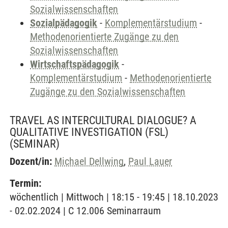
Sozialwissenschaften
Sozialpädagogik
-
Komplementärstudium
-
Methodenorientierte Zugänge zu den
Sozialwissenschaften
Wirtschaftspädagogik
-
Komplementärstudium
-
Methodenorientierte
Zugänge zu den Sozialwissenschaften
TRAVEL AS INTERCULTURAL DIALOGUE? A
QUALITATIVE INVESTIGATION (FSL)
(SEMINAR)
Dozent/in:
Michael Dellwing
,
Paul Lauer
Termin:
wöchentlich | Mittwoch | 18:15 - 19:45 | 18.10.2023
- 02.02.2024 | C 12.006 Seminarraum