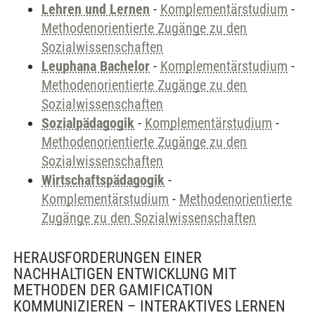
Lehren und Lernen
-
Komplementärstudium
-
Methodenorientierte Zugänge zu den
Sozialwissenschaften
Leuphana Bachelor
-
Komplementärstudium
-
Methodenorientierte Zugänge zu den
Sozialwissenschaften
Sozialpädagogik
-
Komplementärstudium
-
Methodenorientierte Zugänge zu den
Sozialwissenschaften
Wirtschaftspädagogik
-
Komplementärstudium
-
Methodenorientierte
Zugänge zu den Sozialwissenschaften
HERAUSFORDERUNGEN EINER
NACHHALTIGEN ENTWICKLUNG MIT
METHODEN DER GAMIFICATION
KOMMUNIZIEREN – INTERAKTIVES LERNEN