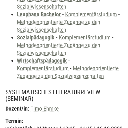
Sozialwissenschaften
Leuphana Bachelor
-
Komplementärstudium
-
Methodenorientierte Zugänge zu den
Sozialwissenschaften
Sozialpädagogik
-
Komplementärstudium
-
Methodenorientierte Zugänge zu den
Sozialwissenschaften
Wirtschaftspädagogik
-
Komplementärstudium
-
Methodenorientierte
Zugänge zu den Sozialwissenschaften
SYSTEMATISCHES LITERATURREVIEW
(SEMINAR)
Dozent/in:
Timo Ehmke
Termin: