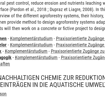
ural pest control, reduce erosion and nutrients leachin
ace (Pardon et al., 2018 ; Dupraz et Liagre, 2008). In thi
view of the different agroforestry systems, their history
 then provide method to design agroforestry systems adap
s will then work on a concrete or fictive project to desi
rnen
-
Komplementärstudium
-
Praxisorientierte Zugäng
elor
-
Komplementärstudium
-
Praxisorientierte Zugäng
k
-
Komplementärstudium
-
Praxisorientierte Zugänge z
agogik
-
Komplementärstudium
-
Praxisorientierte Zugä
aften
NACHHALTIGEN CHEMIE ZUR REDUKTIO
EINTRÄGEN IN DIE AQUATISCHE UMWEL
sson