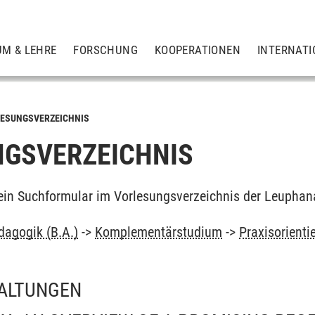
UM & LEHRE
FORSCHUNG
KOOPERATIONEN
INTERNATI
ESUNGSVERZEICHNIS
GSVERZEICHNIS
ein Suchformular im Vorlesungsverzeichnis der Leuphan
dagogik (B.A.)
->
Komplementärstudium
->
Praxisorienti
ALTUNGEN