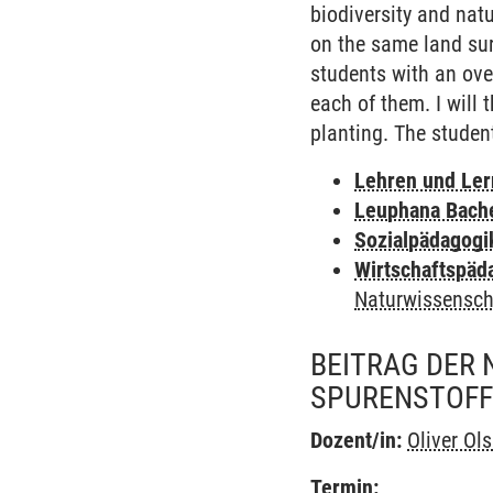
biodiversity and nat
on the same land surf
students with an over
each of them. I will
planting. The student
Lehren und Le
Leuphana Bach
Sozialpädagogi
Wirtschaftspäd
Naturwissensch
BEITRAG DER 
SPURENSTOFF
Dozent/in:
Oliver Ol
Termin: