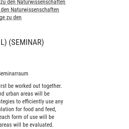
e zu den Naturwissenschaften
u den Naturwissenschaften
nge zu den
L)
(SEMINAR)
9 Seminarraum
rst be worked out together.
nd urban areas will be
egies to efficiently use any
lation for food and feed,
ach form of use will be
areas will be evaluated.