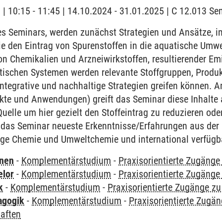
g | 10:15 - 11:45 | 14.10.2024 - 31.01.2025 | C 12.013 S
 Seminars, werden zunächst Strategien und Ansätze, i
 die den Eintrag von Spurenstoffen in die aquatische Um
n Chemikalien und Arzneiwirkstoffen, resultierender Em
atischen Systemen werden relevante Stoffgruppen, Produ
ntegrative und nachhaltige Strategien greifen können. 
kte und Anwendungen) greift das Seminar diese Inhalte 
lle um hier gezielt den Stoffeintrag zu reduzieren ode
zt das Seminar neueste Erkenntnisse/Erfahrungen aus de
tige Chemie und Umweltchemie und international verfügb
rnen
-
Komplementärstudium
-
Praxisorientierte Zugäng
elor
-
Komplementärstudium
-
Praxisorientierte Zugäng
k
-
Komplementärstudium
-
Praxisorientierte Zugänge z
agogik
-
Komplementärstudium
-
Praxisorientierte Zugä
aften