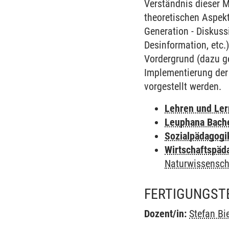
Verständnis dieser M
theoretischen Aspekt
Generation - Diskuss
Desinformation, etc.
Vordergrund (dazu g
Implementierung der 
vorgestellt werden.
Lehren und Le
Leuphana Bach
Sozialpädagogi
Wirtschaftspäd
Naturwissensch
FERTIGUNGST
Dozent/in:
Stefan Bi