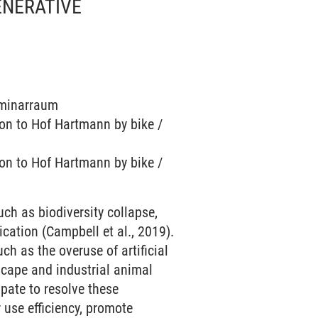
ENERATIVE
Seminarraum
sion to Hof Hartmann by bike /
sion to Hof Hartmann by bike /
uch as biodiversity collapse,
cation (Campbell et al., 2019).
ch as the overuse of artificial
ndscape and industrial animal
ipate to resolve these
r use efficiency, promote