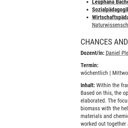
Leuphana Bach
Sozialpädagogi
Wirtschaftspäd
Naturwissensch
CHANCES AND
Dozent/in:
Daniel Pl
Termin:
wöchentlich | Mittwo
Inhalt:
Within the fra
Based on this, the o
elaborated. The focus
biomass with the hel
materials and chemic
worked out together 