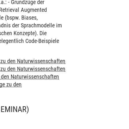
.a.: - Grundzüge der
 Retrieval Augmented
le (bspw. Biases,
ändnis der Sprachmodelle im
schen Konzepte). Die
elegentlich Code-Beispiele
e zu den Naturwissenschaften
e zu den Naturwissenschaften
u den Naturwissenschaften
nge zu den
SEMINAR)