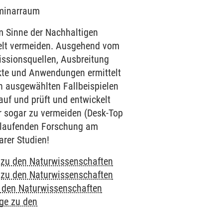
eminarraum
m Sinne der Nachhaltigen
welt vermeiden. Ausgehend vom
issionsquellen, Ausbreitung
kte und Anwendungen ermittelt
An ausgewählten Fallbeispielen
auf und prüft und entwickelt
r sogar zu vermeiden (Desk-Top
r laufenden Forschung am
arer Studien!
e zu den Naturwissenschaften
e zu den Naturwissenschaften
u den Naturwissenschaften
nge zu den