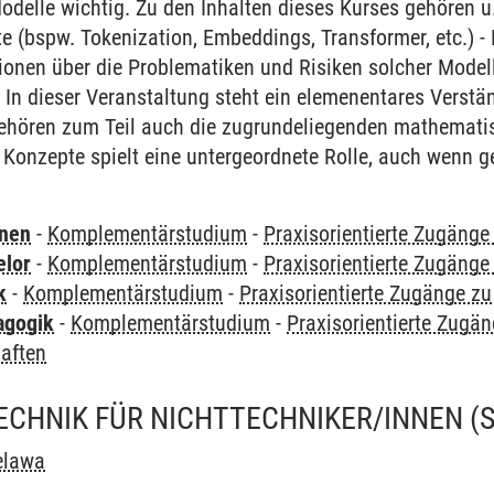
odelle wichtig. Zu den Inhalten dieses Kurses gehören u
e (bspw. Tokenization, Embeddings, Transformer, etc.) -
ionen über die Problematiken und Risiken solcher Model
) In dieser Veranstaltung steht ein elemenentares Verst
ehören zum Teil auch die zugrundeliegenden mathemati
Konzepte spielt eine untergeordnete Rolle, auch wenn g
rnen
-
Komplementärstudium
-
Praxisorientierte Zugäng
elor
-
Komplementärstudium
-
Praxisorientierte Zugäng
k
-
Komplementärstudium
-
Praxisorientierte Zugänge z
agogik
-
Komplementärstudium
-
Praxisorientierte Zugä
aften
ECHNIK FÜR NICHTTECHNIKER/INNEN
(
elawa