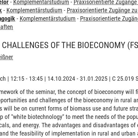
elor
-
Komplementärstudium
-
Praxisorientierte Zugäng
k
-
Komplementärstudium
-
Praxisorientierte Zugänge z
agogik
-
Komplementärstudium
-
Praxisorientierte Zugä
aften
 CHALLENGES OF THE BIOECONOMY (FS
eißner
ch | 12:15 - 13:45 | 14.10.2024 - 31.01.2025 | C 25.01
mework of the seminar, the concept of bioeconomy will fi
pportunities and challenges of the bioeconomy in rural a
 will be on current forms of biomass use and future strat
p of "white biotechnology" to meet the needs of the popu
als, and energy. The advantages and disadvantages of e
and the feasibility of implementation in rural and urban 