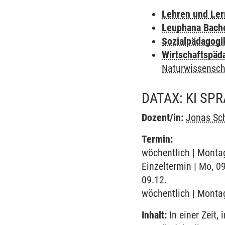
Lehren und Le
Leuphana Bach
Sozialpädagogi
Wirtschaftspäd
Naturwissensch
DATAX: KI S
Dozent/in:
Jonas Sc
Termin:
wöchentlich | Montag
Einzeltermin | Mo, 
09.12.
wöchentlich | Montag
Inhalt:
In einer Zeit,