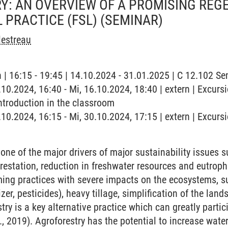
: AN OVERVIEW OF A PROMISING REG
 PRACTICE (FSL)
(SEMINAR)
lestreau
h | 16:15 - 19:45 | 14.10.2024 - 31.01.2025 | C 12.102 
.10.2024, 16:40 - Mi, 16.10.2024, 18:40 | extern | Excur
introduction in the classroom
.10.2024, 16:15 - Mi, 30.10.2024, 17:15 | extern | Excur
 one of the major drivers of major sustainability issues s
restation, reduction in freshwater resources and eutrophi
ming practices with severe impacts on the ecosystems, su
lizer, pesticides), heavy tillage, simplification of the la
ry is a key alternative practice which can greatly partic
., 2019). Agroforestry has the potential to increase wate