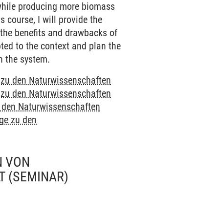
g while producing more biomass
s course, I will provide the
, the benefits and drawbacks of
ted to the context and plan the
gn the system.
e zu den Naturwissenschaften
e zu den Naturwissenschaften
u den Naturwissenschaften
nge zu den
N VON
T
(SEMINAR)