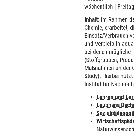
wöchentlich | Freita
Inhalt:
Im Rahmen des
Chemie, erarbeitet,
Einsatz/Verbrauch vo
und Verbleib in aqu
bei denen mögliche i
(Stoffgruppen, Produ
Maßnahmen an der Que
Study). Hierbei nut
Institut für Nachhal
Lehren und Le
Leuphana Bach
Sozialpädagogi
Wirtschaftspäd
Naturwissensch