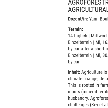
AGROFORESTRY
AGRICULTURAL
Dozent/in:
Yann Bou
Termin:
14-täglich | Mittwoc
Einzeltermin | Mi, 16
by car after a short 
Einzeltermin | Mi, 30
by car
Inhalt:
Agriculture is
climate change, defo
This is rooted in far
inputs (mineral ferti
husbandry. Agroforest
challenges (Key et al