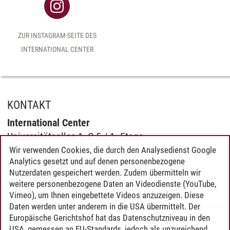
ZUR INSTAGRAM-SEITE DES
INTERNATIONAL CENTER
KONTAKT
International Center
Universitätsallee 1, C 5 / 1. Etage
D-21335 Lüneburg
Wir verwenden Cookies, die durch den Analysedienst Google
Analytics gesetzt und auf denen personenbezogene
+49.4131.677-1070
Nutzerdaten gespeichert werden. Zudem übermitteln wir
international
@
leuphana.de
weitere personenbezogene Daten an Videodienste (YouTube,
Vimeo), um Ihnen eingebettete Videos anzuzeigen. Diese
Daten werden unter anderem in die USA übermittelt. Der
Europäische Gerichtshof hat das Datenschutzniveau in den
Rebecca Rachow
/
01.11.2024
USA, gemessen an EU-Standards, jedoch als unzureichend