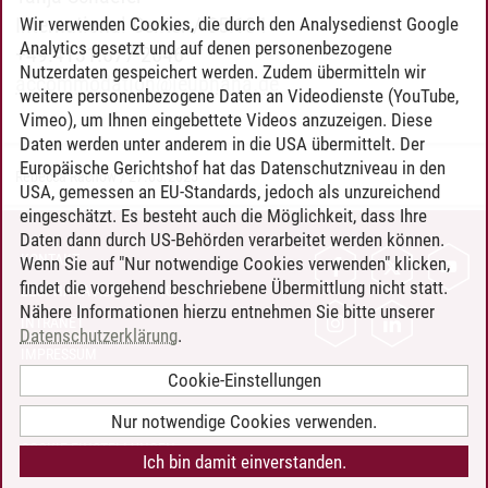
International Center / C5.134
Wir verwenden Cookies, die durch den Analysedienst Google
Analytics gesetzt und auf denen personenbezogene
+49.4131.677-2646
Nutzerdaten gespeichert werden. Zudem übermitteln wir
accommodation
@
leuphana.de
weitere personenbezogene Daten an Videodienste (YouTube,
Vimeo), um Ihnen eingebettete Videos anzuzeigen. Diese
Daten werden unter anderem in die USA übermittelt. Der
Europäische Gerichtshof hat das Datenschutzniveau in den
Rebecca Rachow
/
27.05.2025
USA, gemessen an EU-Standards, jedoch als unzureichend
eingeschätzt. Es besteht auch die Möglichkeit, dass Ihre
Daten dann durch US-Behörden verarbeitet werden können.
KONTAKT
Wenn Sie auf "Nur notwendige Cookies verwenden" klicken,
findet die vorgehend beschriebene Übermittlung nicht statt.
LEUPHANA ALS ARBEITGEBER
Nähere Informationen hierzu entnehmen Sie bitte unserer
INTRANET
Datenschutzerklärung
.
IMPRESSUM
Cookie-Einstellungen
DATENSCHUTZ
BARRIEREFREIHEIT
Nur notwendige Cookies verwenden.
COOKIE-EINSTELLUNGEN
Ich bin damit einverstanden.