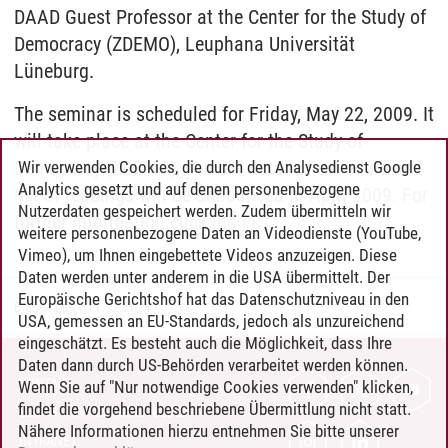
DAAD Guest Professor at the Center for the Study of
Democracy (ZDEMO), Leuphana Universität
Lüneburg.
The seminar is scheduled for Friday, May 22, 2009. It
will take place at the Center for the Study of
Democracy (ZDEMO). A more detailed schedule and
Wir verwenden Cookies, die durch den Analysedienst Google
Analytics gesetzt und auf denen personenbezogene
list of readings will be announced in April 2009. For
Nutzerdaten gespeichert werden. Zudem übermitteln wir
further information click
[here]
.
weitere personenbezogene Daten an Videodienste (YouTube,
Vimeo), um Ihnen eingebettete Videos anzuzeigen. Diese
Daten werden unter anderem in die USA übermittelt. Der
Europäische Gerichtshof hat das Datenschutzniveau in den
Bianca Lau
/
11.12.2024
USA, gemessen an EU-Standards, jedoch als unzureichend
eingeschätzt. Es besteht auch die Möglichkeit, dass Ihre
Daten dann durch US-Behörden verarbeitet werden können.
KONTAKT
Wenn Sie auf "Nur notwendige Cookies verwenden" klicken,
findet die vorgehend beschriebene Übermittlung nicht statt.
LEUPHANA ALS ARBEITGEBER
Nähere Informationen hierzu entnehmen Sie bitte unserer
INTRANET