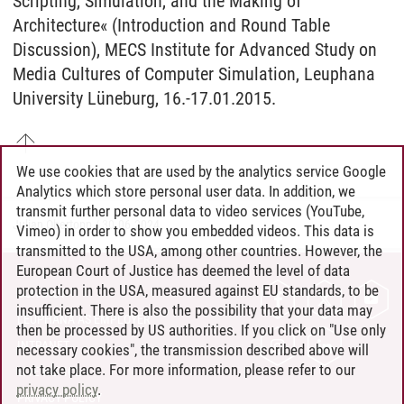
Scripting, Simulation, and the Making of
Architecture« (Introduction and Round Table
Discussion), MECS Institute for Advanced Study on
Media Cultures of Computer Simulation, Leuphana
University Lüneburg, 16.-17.01.2015.
We use cookies that are used by the analytics service Google
Analytics which store personal user data. In addition, we
transmit further personal data to video services (YouTube,
Julian Obertopp
/
30.06.2024
Vimeo) in order to show you embedded videos. This data is
transmitted to the USA, among other countries. However, the
European Court of Justice has deemed the level of data
protection in the USA, measured against EU standards, to be
CONTACT
insufficient. There is also the possibility that your data may
LEUPHANA AS EMPLOYER
then be processed by US authorities. If you click on "Use only
INTRANET
necessary cookies", the transmission described above will
not take place. For more information, please refer to our
SITE NOTICE
privacy policy
.
PRIVACY POLICY