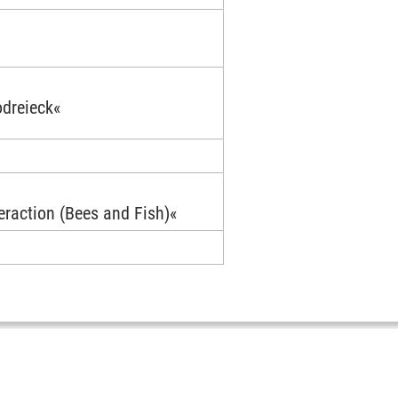
odreieck«
teraction (Bees and Fish)«