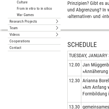
Culture
Prinzipien? Gibt es 
From in vitro to in silico
und Abgrenzung? In w
War Games
›alternativer‹ und ›in
Research Projects
Submenu Research Projects
Team
Submenu Team
Videos
Submenu Videos
Cooperations
SCHEDULE
Contact
TUESDAY, JANUARY 
12.00
Jan Müggenb
»Annäherung 
12.30
Arianna Borel
»Am Anfang w
Formbildung 
13.30
gemeinsames