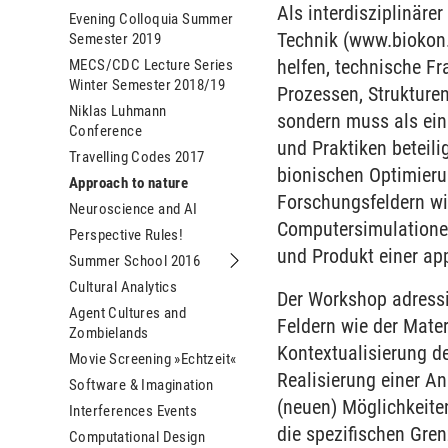
Als interdisziplinäre
Evening Colloquia Summer
Technik (www.biokon.
Semester 2019
helfen, technische Fr
MECS/CDC Lecture Series
Winter Semester 2018/19
Prozessen, Strukturen
Niklas Luhmann
sondern muss als ein
Conference
und Praktiken beteil
Travelling Codes 2017
bionischen Optimieru
Approach to nature
Forschungsfeldern wie
Neuroscience and AI
Computersimulationen
Perspective Rules!
und Produkt einer ap
Summer School 2016
Submenu Summer School 2016
Cultural Analytics
Der Workshop adressie
Agent Cultures and
Feldern wie der Mate
Zombielands
Kontextualisierung d
Movie Screening »Echtzeit«
Realisierung einer A
Software & Imagination
(neuen) Möglichkeite
Interferences Events
die spezifischen Gre
Computational Design