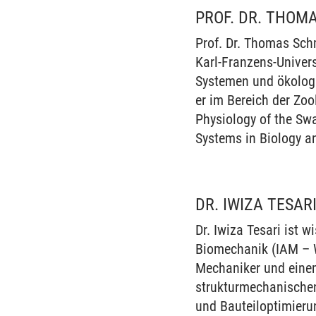
PROF. DR. THOM
Prof. Dr. Thomas Schm
Karl-Franzens-Univers
Systemen und ökologi
er im Bereich der Zo
Physiology of the Swa
Systems in Biology an
DR. IWIZA TESAR
Dr. Iwiza Tesari ist 
Biomechanik (IAM – W
Mechaniker und eine
strukturmechanischen
und Bauteiloptimierun