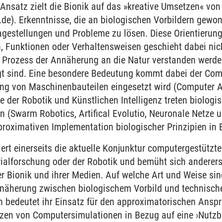
r Ansatz zielt die Bionik auf das »kreative Umsetzen« vo
de). Erkenntnisse, die an biologischen Vorbildern gewo
agestellungen und Probleme zu lösen. Diese Orientierung
, Funktionen oder Verhaltensweisen geschieht dabei nich
 Prozess der Annäherung an die Natur verstanden werd
igt sind. Eine besondere Bedeutung kommt dabei der Comp
ng von Maschinenbauteilen eingesetzt wird (Computer Ai
 der Robotik und Künstlichen Intelligenz treten biologis
 (Swarm Robotics, Artifical Evolutio, Neuronale Netze u
proximativen Implementation biologischer Prinzipien in 
rt einerseits die aktuelle Konjunktur computergestützte
rialforschung oder der Robotik und bemüht sich anderers
er Bionik und ihrer Medien. Auf welche Art und Weise s
nnäherung zwischen biologischem Vorbild und technische
n bedeutet ihr Einsatz für den approximatorischen Ansp
nzen von Computersimulationen in Bezug auf eine ›Nutz