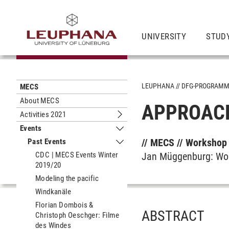
UNIVERSITY
STUD
LEUPHANA
DFG-PROGRAM
MECS
About MECS
APPROACH
Activities 2021
Submenu Activities 2021
Events
Submenu Events
// MECS // Workshop 
Past Events
Submenu Past Events
CDC | MECS Events Winter
Jan Müggenburg: Work
2019/20
Modeling the pacific
Windkanäle
Florian Dombois &
ABSTRACT
Christoph Oeschger: Filme
des Windes