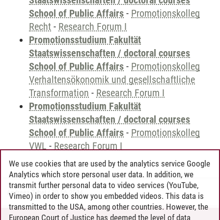
Staatswissenschaften / doctoral courses
School of Public Affairs
-
Promotionskolleg
Recht
-
Research Forum I
Promotionsstudium Fakultät
Staatswissenschaften / doctoral courses
School of Public Affairs
-
Promotionskolleg
Verhaltensökonomik und gesellschaftliche
Transformation
-
Research Forum I
Promotionsstudium Fakultät
Staatswissenschaften / doctoral courses
School of Public Affairs
-
Promotionskolleg
VWL
-
Research Forum I
We use cookies that are used by the analytics service Google
Analytics which store personal user data. In addition, we
transmit further personal data to video services (YouTube,
Andreea Tribel
/
30.06.2024
Vimeo) in order to show you embedded videos. This data is
transmitted to the USA, among other countries. However, the
European Court of Justice has deemed the level of data