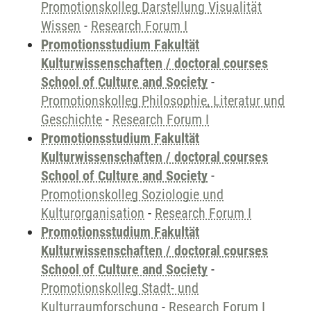
Promotionskolleg Darstellung Visualität
Wissen
-
Research Forum I
Promotionsstudium Fakultät
Kulturwissenschaften / doctoral courses
School of Culture and Society
-
Promotionskolleg Philosophie, Literatur und
Geschichte
-
Research Forum I
Promotionsstudium Fakultät
Kulturwissenschaften / doctoral courses
School of Culture and Society
-
Promotionskolleg Soziologie und
Kulturorganisation
-
Research Forum I
Promotionsstudium Fakultät
Kulturwissenschaften / doctoral courses
School of Culture and Society
-
Promotionskolleg Stadt- und
Kulturraumforschung
-
Research Forum I