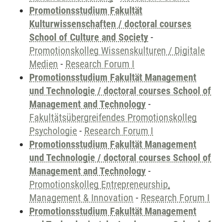
Promotionsstudium Fakultät
Kulturwissenschaften / doctoral courses
School of Culture and Society
-
Promotionskolleg Wissenskulturen / Digitale
Medien
-
Research Forum I
Promotionsstudium Fakultät Management
und Technologie / doctoral courses School of
Management and Technology
-
Fakultätsübergreifendes Promotionskolleg
Psychologie
-
Research Forum I
Promotionsstudium Fakultät Management
und Technologie / doctoral courses School of
Management and Technology
-
Promotionskolleg Entrepreneurship,
Management & Innovation
-
Research Forum I
Promotionsstudium Fakultät Management