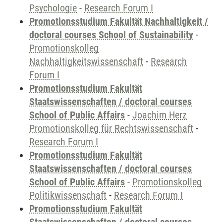
Psychologie
-
Research Forum I
Promotionsstudium Fakultät Nachhaltigkeit /
doctoral courses School of Sustainability
-
Promotionskolleg
Nachhaltigkeitswissenschaft
-
Research
Forum I
Promotionsstudium Fakultät
Staatswissenschaften / doctoral courses
School of Public Affairs
-
Joachim Herz
Promotionskolleg für Rechtswissenschaft
-
Research Forum I
Promotionsstudium Fakultät
Staatswissenschaften / doctoral courses
School of Public Affairs
-
Promotionskolleg
Politikwissenschaft
-
Research Forum I
Promotionsstudium Fakultät