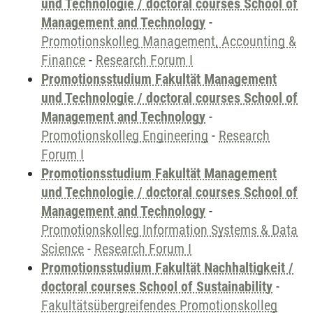
und Technologie / doctoral courses School of
Management and Technology
-
Promotionskolleg Management, Accounting &
Finance
-
Research Forum I
Promotionsstudium Fakultät Management
und Technologie / doctoral courses School of
Management and Technology
-
Promotionskolleg Engineering
-
Research
Forum I
Promotionsstudium Fakultät Management
und Technologie / doctoral courses School of
Management and Technology
-
Promotionskolleg Information Systems & Data
Science
-
Research Forum I
Promotionsstudium Fakultät Nachhaltigkeit /
doctoral courses School of Sustainability
-
Fakultätsübergreifendes Promotionskolleg