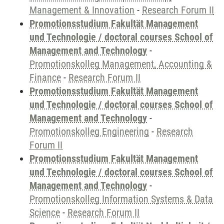
Management & Innovation
-
Research Forum II
Promotionsstudium Fakultät Management
und Technologie / doctoral courses School of
Management and Technology
-
Promotionskolleg Management, Accounting &
Finance
-
Research Forum II
Promotionsstudium Fakultät Management
und Technologie / doctoral courses School of
Management and Technology
-
Promotionskolleg Engineering
-
Research
Forum II
Promotionsstudium Fakultät Management
und Technologie / doctoral courses School of
Management and Technology
-
Promotionskolleg Information Systems & Data
Science
-
Research Forum II