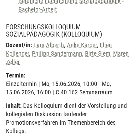
Berufliche Fachrichtung Sozialpädagogik
-
Bachelor-Arbeit
FORSCHUNGSKOLLOQUIUM
SOZIALPÄDAGOGIK
(KOLLOQUIUM)
Dozent/in:
Lars Alberth
,
Anke Karber
,
Ellen
Kollender
,
Philipp Sandermann
,
Birte Siem
,
Maren
Zeller
Termin:
Einzeltermin | Mo, 15.06.2026, 10:00 - Mo,
15.06.2026, 16:00 | C 40.162 Seminarraum
Inhalt:
Das Kolloquium dient der Vorstellung und
kollegialen Diskussion laufender
Promotionsverfahren im Themenbereich des
Kollegs.