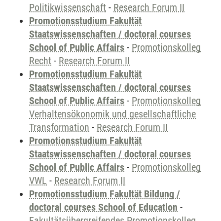
Politikwissenschaft
-
Research Forum II
Promotionsstudium Fakultät
Staatswissenschaften / doctoral courses
School of Public Affairs
-
Promotionskolleg
Recht
-
Research Forum II
Promotionsstudium Fakultät
Staatswissenschaften / doctoral courses
School of Public Affairs
-
Promotionskolleg
Verhaltensökonomik und gesellschaftliche
Transformation
-
Research Forum II
Promotionsstudium Fakultät
Staatswissenschaften / doctoral courses
School of Public Affairs
-
Promotionskolleg
VWL
-
Research Forum II
Promotionsstudium Fakultät Bildung /
doctoral courses School of Education
-
Fakultätsübergreifendes Promotionskolleg