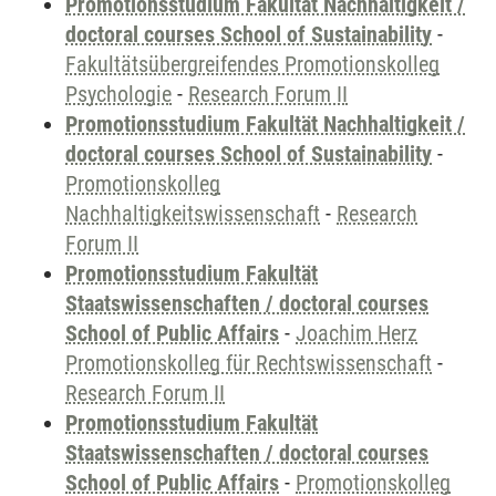
Promotionsstudium Fakultät Nachhaltigkeit /
doctoral courses School of Sustainability
-
Fakultätsübergreifendes Promotionskolleg
Psychologie
-
Research Forum II
Promotionsstudium Fakultät Nachhaltigkeit /
doctoral courses School of Sustainability
-
Promotionskolleg
Nachhaltigkeitswissenschaft
-
Research
Forum II
Promotionsstudium Fakultät
Staatswissenschaften / doctoral courses
School of Public Affairs
-
Joachim Herz
Promotionskolleg für Rechtswissenschaft
-
Research Forum II
Promotionsstudium Fakultät
Staatswissenschaften / doctoral courses
School of Public Affairs
-
Promotionskolleg