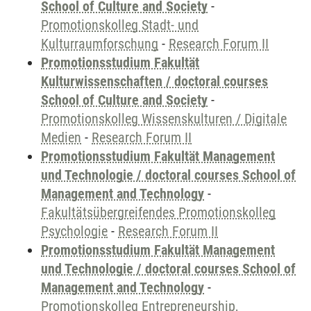
School of Culture and Society
-
Promotionskolleg Stadt- und
Kulturraumforschung
-
Research Forum II
Promotionsstudium Fakultät
Kulturwissenschaften / doctoral courses
School of Culture and Society
-
Promotionskolleg Wissenskulturen / Digitale
Medien
-
Research Forum II
Promotionsstudium Fakultät Management
und Technologie / doctoral courses School of
Management and Technology
-
Fakultätsübergreifendes Promotionskolleg
Psychologie
-
Research Forum II
Promotionsstudium Fakultät Management
und Technologie / doctoral courses School of
Management and Technology
-
Promotionskolleg Entrepreneurship,