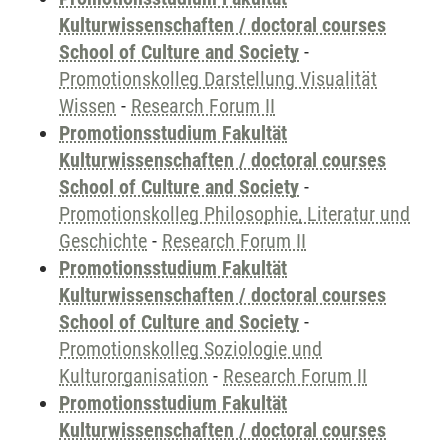
Kulturwissenschaften / doctoral courses
School of Culture and Society
-
Promotionskolleg Darstellung Visualität
Wissen
-
Research Forum II
Promotionsstudium Fakultät
Kulturwissenschaften / doctoral courses
School of Culture and Society
-
Promotionskolleg Philosophie, Literatur und
Geschichte
-
Research Forum II
Promotionsstudium Fakultät
Kulturwissenschaften / doctoral courses
School of Culture and Society
-
Promotionskolleg Soziologie und
Kulturorganisation
-
Research Forum II
Promotionsstudium Fakultät
Kulturwissenschaften / doctoral courses