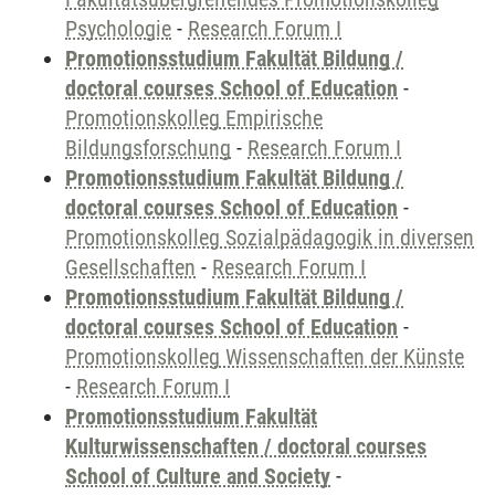
Psychologie
-
Research Forum I
Promotionsstudium Fakultät Bildung /
doctoral courses School of Education
-
Promotionskolleg Empirische
Bildungsforschung
-
Research Forum I
Promotionsstudium Fakultät Bildung /
doctoral courses School of Education
-
Promotionskolleg Sozialpädagogik in diversen
Gesellschaften
-
Research Forum I
Promotionsstudium Fakultät Bildung /
doctoral courses School of Education
-
Promotionskolleg Wissenschaften der Künste
-
Research Forum I
Promotionsstudium Fakultät
Kulturwissenschaften / doctoral courses
School of Culture and Society
-