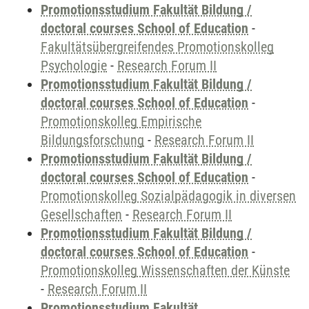
Promotionsstudium Fakultät Bildung /
doctoral courses School of Education
-
Fakultätsübergreifendes Promotionskolleg
Psychologie
-
Research Forum II
Promotionsstudium Fakultät Bildung /
doctoral courses School of Education
-
Promotionskolleg Empirische
Bildungsforschung
-
Research Forum II
Promotionsstudium Fakultät Bildung /
doctoral courses School of Education
-
Promotionskolleg Sozialpädagogik in diversen
Gesellschaften
-
Research Forum II
Promotionsstudium Fakultät Bildung /
doctoral courses School of Education
-
Promotionskolleg Wissenschaften der Künste
-
Research Forum II
Promotionsstudium Fakultät