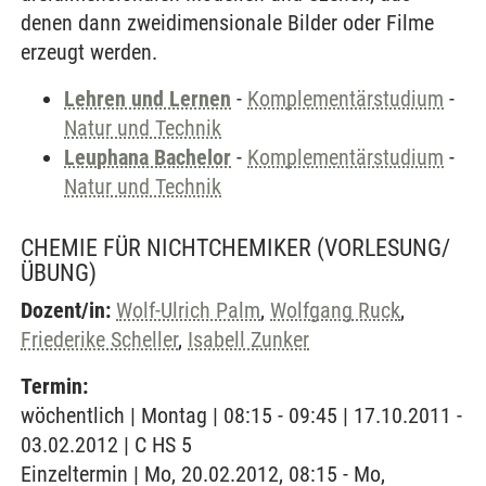
denen dann zweidimensionale Bilder oder Filme
erzeugt werden.
Lehren und Lernen
-
Komplementärstudium
-
Natur und Technik
Leuphana Bachelor
-
Komplementärstudium
-
Natur und Technik
CHEMIE FÜR NICHTCHEMIKER
(VORLESUNG/
ÜBUNG)
Dozent/in:
Wolf-Ulrich Palm
,
Wolfgang Ruck
,
Friederike Scheller
,
Isabell Zunker
Termin:
wöchentlich | Montag | 08:15 - 09:45 | 17.10.2011 -
03.02.2012 | C HS 5
Einzeltermin | Mo, 20.02.2012, 08:15 - Mo,