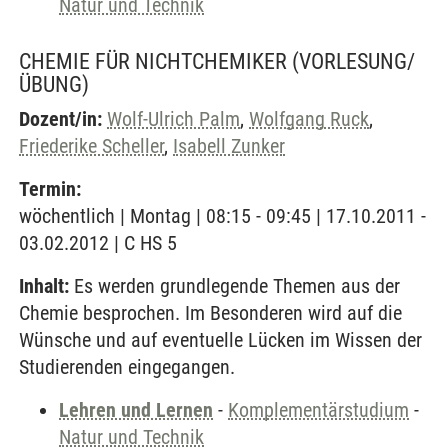
Natur und Technik
CHEMIE FÜR NICHTCHEMIKER
(VORLESUNG/
ÜBUNG)
Dozent/in:
Wolf-Ulrich Palm
,
Wolfgang Ruck
,
Friederike Scheller
,
Isabell Zunker
Termin:
wöchentlich | Montag | 08:15 - 09:45 | 17.10.2011 -
03.02.2012 | C HS 5
Inhalt:
Es werden grundlegende Themen aus der
Chemie besprochen. Im Besonderen wird auf die
Wünsche und auf eventuelle Lücken im Wissen der
Studierenden eingegangen.
Lehren und Lernen
-
Komplementärstudium
-
Natur und Technik