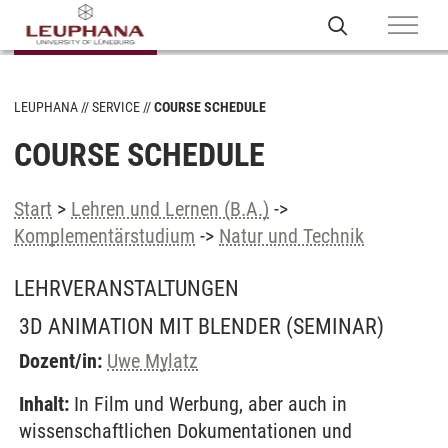
LEUPHANA
SERVICE
COURSE SCHEDULE
COURSE SCHEDULE
Start
>
Lehren und Lernen (B.A.)
->
Komplementärstudium
->
Natur und Technik
LEHRVERANSTALTUNGEN
3D ANIMATION MIT BLENDER
(SEMINAR)
Dozent/in:
Uwe Mylatz
Inhalt:
In Film und Werbung, aber auch in
wissenschaftlichen Dokumentationen und