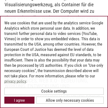
Visualisierungswerkzeug, als Container für die
neuen Erkenntnisse usw. Der Computer wird zu
einem universellen Werkzeug und zu einer streng
We use cookies that are used by the analytics service Google
formalisierten Umgebung. Wir gehen auf
Analytics which store personal user data. In addition, we
elementarer Ebene der Frage der Gestaltung der
transmit further personal data to video services (YouTube,
Werkzeuge und Umgebungen nach.
Vimeo) in order to show you embedded videos. This data is
transmitted to the USA, among other countries. However, the
Lehren und Lernen
-
Komplementärstudium
-
European Court of Justice has deemed the level of data
Natur und Technik
protection in the USA, measured against EU standards, to be
insufficient. There is also the possibility that your data may
Leuphana Bachelor
-
Komplementärstudium
-
then be processed by US authorities. If you click on "Use only
Natur und Technik
necessary cookies", the transmission described above will
not take place. For more information, please refer to our
WEB SCIENCES, WEB X.O - BEDEUTUNG,
privacy policy
.
WIRKUNG, ENTWICKLUNG UND
GESELLSCHAFTLICHE DIMENSIONEN DES
Cookie settings
INTERNET IM WISSENSCHAFTLICHEN FOKUS
I agree
Allow only necessary cookies
(SEMINAR)