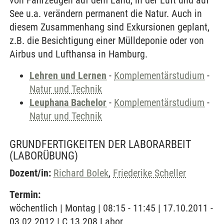
von Fahrzeugen auf dem Land, in der Luft und auf
See u.a. verändern permanent die Natur. Auch in
diesem Zusammenhang sind Exkursionen geplant,
z.B. die Besichtigung einer Mülldeponie oder von
Airbus und Lufthansa in Hamburg.
Lehren und Lernen
-
Komplementärstudium
-
Natur und Technik
Leuphana Bachelor
-
Komplementärstudium
-
Natur und Technik
GRUNDFERTIGKEITEN DER LABORARBEIT
(LABORÜBUNG)
Dozent/in:
Richard Bolek
,
Friederike Scheller
Termin:
wöchentlich | Montag | 08:15 - 11:45 | 17.10.2011 -
03.02.2012 | C 13.208 Labor