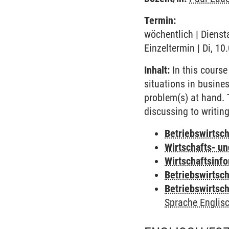
Termin:
wöchentlich | Dienst
Einzeltermin | Di, 10
Inhalt:
In this course
situations in busine
problem(s) at hand. 
discussing to writing
Betriebswirtsc
Wirtschafts- u
Wirtschaftsinf
Betriebswirtsc
Betriebswirtsc
Sprache Englis