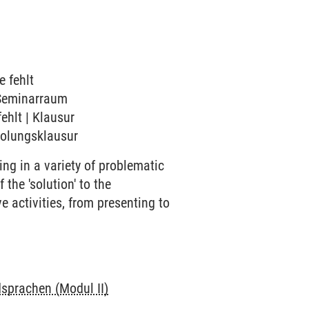
e fehlt
3 Seminarraum
ehlt | Klausur
rholungsklausur
ing in a variety of problematic
the 'solution' to the
 activities, from presenting to
sprachen (Modul II)