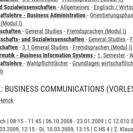
nd Sozialwissenschaften
-
Allgemeines
-
Englisch / Wirts
aftslehre - Business Administration
-
Orientierungsphas
(Modul I)
nschaften
-
General Studies
-
Fremdsprachen (Modul I)
tschafts- und Sozialwissenschaften
-
General Studies
-
F
chaften
-
3.1 General Studies
-
Fremdsprachen (Modul I)
ormatik - Business Information Systems
-
1. Semester
-
W
haftslehre
-
Wahlpflichtfächer
-
Grundlagen wirtschaftli
ch
Z: BUSINESS COMMUNICATIONS
(VORLE
Henck
ch | 08:15 - 11:45 | 06.10.2008 - 23.01.2009 | C 12.01
.03.2009, 12:15 - Di, 10.03.2009, 13:15 | C HS 4 | 2. Klau