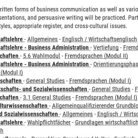
tten forms of business communication as well as variou
sentations, and persuasive writing will be practiced. Par
les, appropriate register, and cross-cultural issues.
haftslehre
-
Allgemeines
-
Englisch / Wirtschaftsenglisch
aftslehre - Business Administration
-
Vertiefung
-
Fremd
chaften
-
5.6 Wahlmodul
-
Fremdsprachen (Modul II)
aftslehre - Business Administration
-
Orientierungsphas
(Modul I)
nschaften
-
General Studies
-
Fremdsprachen (Modul I)
tschafts- und Sozialwissenschaften
-
General Studies
-
F
chaften
-
3.1 General Studies
-
Fremdsprachen (Modul I)
lturwissenschaften
-
Allgemeinqualifizierender Grundbl
nd Sozialwissenschaften
-
Allgemeines
-
Englisch / Wirts
haftslehre
-
Wahlpflichtfächer
-
Grundlagen wirtschaftli
ch