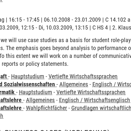
ag | 16:15 - 17:45 | 06.10.2008 - 23.01.2009 | C 14.102
.03.2009, 12:15 - Di, 10.03.2009, 13:15 | C HS 4 | 2. Klau
 we will use case studies as a basis for student role-play
ss. The emphasis goes beyond analysis to performance of 
To this extent we will work on a number of communicative
 reports or policy statements.
haft
-
Hauptstudium
-
Vertiefte Wirtschaftssprachen
nd Sozialwissenschaften
-
Allgemeines
-
Englisch / Wirts
ormatik
-
Hauptstudium
-
Vertiefte Wirtschaftssprachen
haftslehre
-
Allgemeines
-
Englisch / Wirtschaftsenglisch
haftslehre
-
Wahlpflichtfächer
-
Grundlagen wirtschaftli
ch