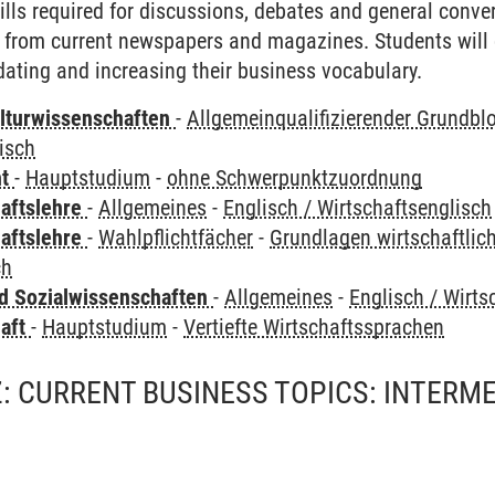
kills required for discussions, debates and general conve
en from current newspapers and magazines. Students will d
ating and increasing their business vocabulary.
lturwissenschaften
-
Allgemeinqualifizierender Grundbl
isch
ht
-
Hauptstudium
-
ohne Schwerpunktzuordnung
haftslehre
-
Allgemeines
-
Englisch / Wirtschaftsenglisch
haftslehre
-
Wahlpflichtfächer
-
Grundlagen wirtschaftli
ch
nd Sozialwissenschaften
-
Allgemeines
-
Englisch / Wirts
haft
-
Hauptstudium
-
Vertiefte Wirtschaftssprachen
: CURRENT BUSINESS TOPICS: INTERM