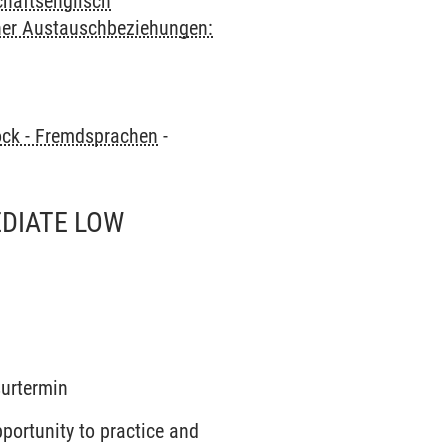
chaftsenglisch
cher Austauschbeziehungen:
ock - Fremdsprachen
-
EDIATE LOW
surtermin
portunity to practice and