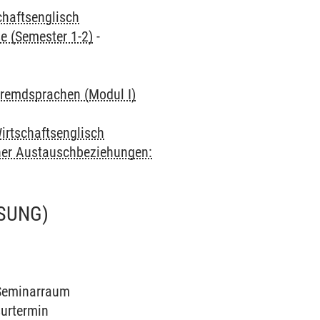
chaftsenglisch
e (Semester 1-2)
-
remdsprachen (Modul I)
irtschaftsenglisch
cher Austauschbeziehungen:
SUNG)
0 Seminarraum
surtermin