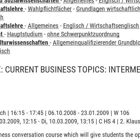
nd Sozialwissenschaften
-
Allgemeines
-
Englisch / Wirts
haftslehre
-
Wahlpflichtfächer
-
Grundlagen wirtschaftli
ch
haftslehre
-
Allgemeines
-
Englisch / Wirtschaftsenglisch
ht
-
Hauptstudium
-
ohne Schwerpunktzuordnung
lturwissenschaften
-
Allgemeinqualifizierender Grundbl
isch
: CURRENT BUSINESS TOPICS: INTERM
ch | 16:15 - 17:45 | 06.10.2008 - 23.01.2009 | W 106
.03.2009, 12:15 - Di, 10.03.2009, 13:15 | C HS 4 | 2. Klau
ness conversation course which will give students the op