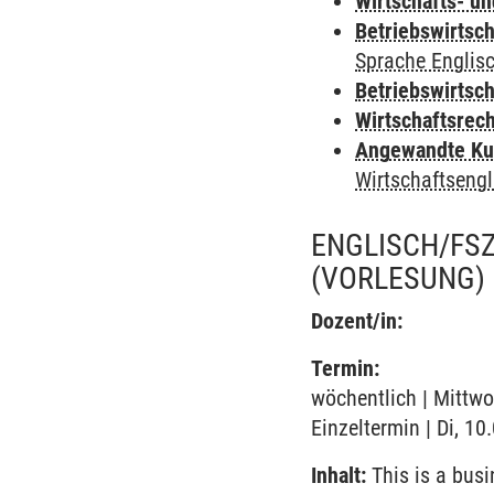
Wirtschafts- u
Betriebswirtsc
Sprache Englis
Betriebswirtsc
Wirtschaftsrec
Angewandte Ku
Wirtschaftsengl
ENGLISCH/FSZ
(VORLESUNG)
Dozent/in:
Termin:
wöchentlich | Mittwo
Einzeltermin | Di, 10
Inhalt:
This is a busi