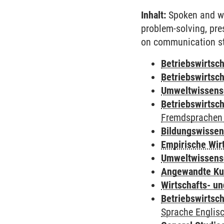
Inhalt:
Spoken and wri
problem-solving, pre
on communication sty
Betriebswirtsc
Betriebswirtsch
Umweltwissens
Betriebswirtsch
Fremdsprachen 
Bildungswisse
Empirische Wir
Umweltwissens
Angewandte Ku
Wirtschafts- u
Betriebswirtsc
Sprache Englis