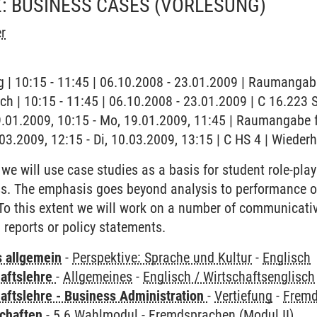
: BUSINESS CASES
(VORLESUNG)
r
 | 10:15 - 11:45 | 06.10.2008 - 23.01.2009 | Raumangab
ch | 10:15 - 11:45 | 06.10.2008 - 23.01.2009 | C 16.22
9.01.2009, 10:15 - Mo, 19.01.2009, 11:45 | Raumangabe f
0.03.2009, 12:15 - Di, 10.03.2009, 13:15 | C HS 4 | Wiede
 we will use case studies as a basis for student role-play
ss. The emphasis goes beyond analysis to performance of 
To this extent we will work on a number of communicative
 reports or policy statements.
s allgemein
-
Perspektive: Sprache und Kultur
-
Englisch
haftslehre
-
Allgemeines
-
Englisch / Wirtschaftsenglisch
aftslehre - Business Administration
-
Vertiefung
-
Fremd
chaften
-
5.6 Wahlmodul
-
Fremdsprachen (Modul II)