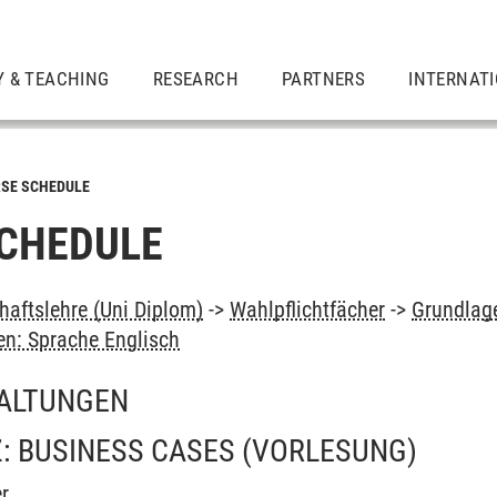
Y & TEACHING
RESEARCH
PARTNERS
INTERNAT
SE SCHEDULE
CHEDULE
haftslehre (Uni Diplom)
->
Wahlpflichtfächer
->
Grundlage
n: Sprache Englisch
ALTUNGEN
: BUSINESS CASES
(VORLESUNG)
r