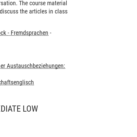
rsation. The course material
iscuss the articles in class
ock - Fremdsprachen
-
cher Austauschbeziehungen:
chaftsenglisch
EDIATE LOW