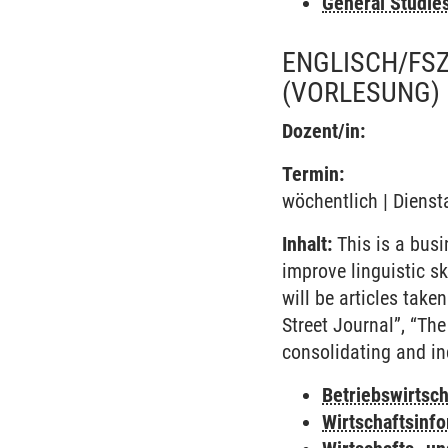
General Studie
ENGLISCH/FSZ
(VORLESUNG)
Dozent/in:
Termin:
wöchentlich | Dienst
Inhalt:
This is a busi
improve linguistic s
will be articles tak
Street Journal”, “Th
consolidating and in
Betriebswirtsc
Wirtschaftsinf