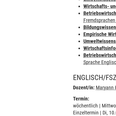
Wirtschafts- u
Betriebswirtsch
Fremdsprachen 
Bildungswisse
Empirische Wir
Umweltwissens
Wirtschaftsinf
Betriebswirtsc
Sprache Englis
ENGLISCH/FS
Dozent/in:
Maryann 
Termin:
wöchentlich | Mittwo
Einzeltermin | Di, 10