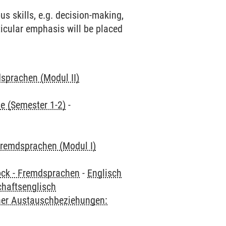
s skills, e.g. decision-making,
ticular emphasis will be placed
sprachen (Modul II)
e (Semester 1-2)
-
remdsprachen (Modul I)
ock - Fremdsprachen
-
Englisch
chaftsenglisch
cher Austauschbeziehungen: