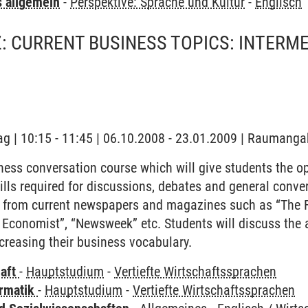
s allgemein
-
Perspektive: Sprache und Kultur
-
Englisch
: CURRENT BUSINESS TOPICS: INTERME
ag | 10:15 - 11:45 | 06.10.2008 - 23.01.2009 | Raumanga
ness conversation course which will give students the op
kills required for discussions, debates and general conve
en from current newspapers and magazines such as “The 
e Economist”, “Newsweek” etc. Students will discuss the 
creasing their business vocabulary.
haft
-
Hauptstudium
-
Vertiefte Wirtschaftssprachen
ormatik
-
Hauptstudium
-
Vertiefte Wirtschaftssprachen