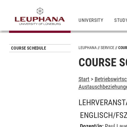
UNIVERSITY
STUD
LEUPHANA
SERVICE
COUR
COURSE SCHEDULE
COURSE S
Start
>
Betriebswirtsc
Austauschbeziehunge
LEHRVERANST
ENGLISCH/FSZ
Dozent/in:
Paul Laue