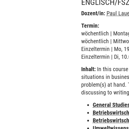
ENGLISCH/FSZ
Dozent/in:
Paul Laue
Termin:
wöchentlich | Montag
wöchentlich | Mittwo
Einzeltermin | Mo, 1
Einzeltermin | Di, 1
Inhalt:
In this course
situations in busine
problem(s) at hand. 
discussing to writing
General Studie
Betriebswirtsc
Betriebswirtsch
Umweltwissens