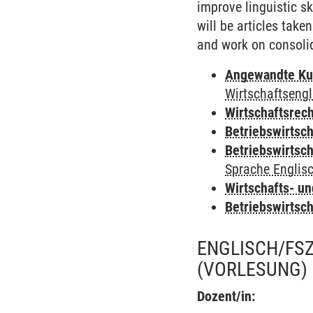
improve linguistic s
will be articles tak
and work on consolid
Angewandte Ku
Wirtschaftsengl
Wirtschaftsrec
Betriebswirtsc
Betriebswirtsc
Sprache Englis
Wirtschafts- u
Betriebswirtsc
ENGLISCH/FSZ
(VORLESUNG)
Dozent/in: