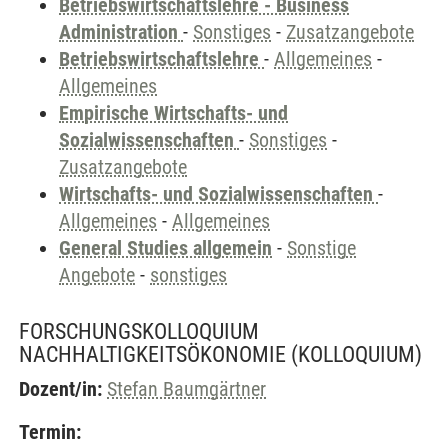
Betriebswirtschaftslehre - Business
Administration
-
Sonstiges
-
Zusatzangebote
Betriebswirtschaftslehre
-
Allgemeines
-
Allgemeines
Empirische Wirtschafts- und
Sozialwissenschaften
-
Sonstiges
-
Zusatzangebote
Wirtschafts- und Sozialwissenschaften
-
Allgemeines
-
Allgemeines
General Studies allgemein
-
Sonstige
Angebote
-
sonstiges
FORSCHUNGSKOLLOQUIUM
NACHHALTIGKEITSÖKONOMIE
(KOLLOQUIUM)
Dozent/in:
Stefan Baumgärtner
Termin: