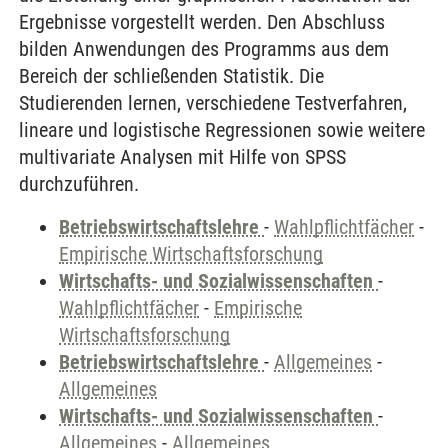
Ergebnisse vorgestellt werden. Den Abschluss
bilden Anwendungen des Programms aus dem
Bereich der schließenden Statistik. Die
Studierenden lernen, verschiedene Testverfahren,
lineare und logistische Regressionen sowie weitere
multivariate Analysen mit Hilfe von SPSS
durchzuführen.
Betriebswirtschaftslehre
-
Wahlpflichtfächer
-
Empirische Wirtschaftsforschung
Wirtschafts- und Sozialwissenschaften
-
Wahlpflichtfächer
-
Empirische
Wirtschaftsforschung
Betriebswirtschaftslehre
-
Allgemeines
-
Allgemeines
Wirtschafts- und Sozialwissenschaften
-
Allgemeines
-
Allgemeines