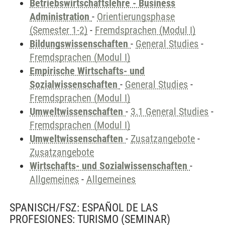
Betriebswirtschaftslehre - Business
Administration
-
Orientierungsphase
(Semester 1-2)
-
Fremdsprachen (Modul I)
Bildungswissenschaften
-
General Studies
-
Fremdsprachen (Modul I)
Empirische Wirtschafts- und
Sozialwissenschaften
-
General Studies
-
Fremdsprachen (Modul I)
Umweltwissenschaften
-
3.1 General Studies
-
Fremdsprachen (Modul I)
Umweltwissenschaften
-
Zusatzangebote
-
Zusatzangebote
Wirtschafts- und Sozialwissenschaften
-
Allgemeines
-
Allgemeines
SPANISCH/FSZ: ESPAÑOL DE LAS
PROFESIONES: TURISMO
(SEMINAR)