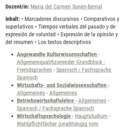
Dozent/in:
Maria del Carmen Sunen-Bernal
Inhalt:
• Marcadores discursivos • Comparativos y
superlativos • Tiempos verbales del pasado y de
expresión de voluntad • Expresión de la opinión y
del resumen • Los textos descriptivos
Angewandte Kulturwissenschaften
-
Allgemeinqualifizierender Grundblock -
Fremdsprachen
-
Spanisch / Fachsprache
Spanisch
Wirtschafts- und Sozialwissenschaften
-
Allgemeines
-
Allgemeines
Betriebswirtschaftslehre
-
Allgemeines
-
Spanisch / Fachsprache Spanisch
Wirtschaftspsychologie
-
Hauptstudium
-
Wahlpflichtfächer (unabhängig vom