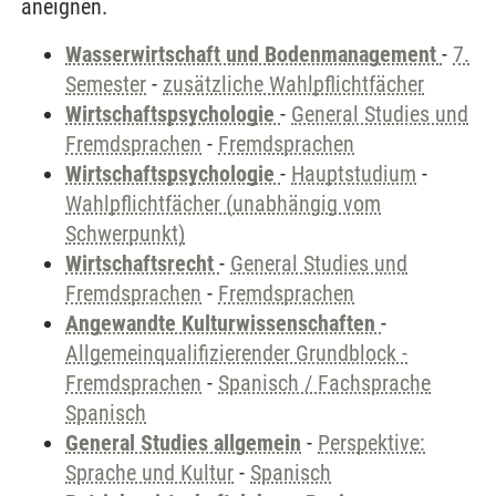
aneignen.
Wasserwirtschaft und Bodenmanagement
-
7.
Semester
-
zusätzliche Wahlpflichtfächer
Wirtschaftspsychologie
-
General Studies und
Fremdsprachen
-
Fremdsprachen
Wirtschaftspsychologie
-
Hauptstudium
-
Wahlpflichtfächer (unabhängig vom
Schwerpunkt)
Wirtschaftsrecht
-
General Studies und
Fremdsprachen
-
Fremdsprachen
Angewandte Kulturwissenschaften
-
Allgemeinqualifizierender Grundblock -
Fremdsprachen
-
Spanisch / Fachsprache
Spanisch
General Studies allgemein
-
Perspektive:
Sprache und Kultur
-
Spanisch