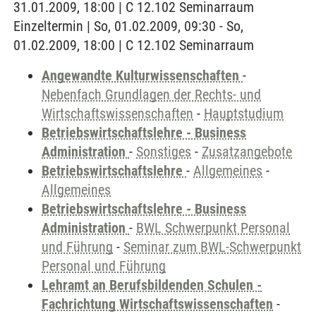
31.01.2009, 18:00 | C 12.102 Seminarraum
Einzeltermin | So, 01.02.2009, 09:30 - So,
01.02.2009, 18:00 | C 12.102 Seminarraum
Angewandte Kulturwissenschaften
-
Nebenfach Grundlagen der Rechts- und
Wirtschaftswissenschaften
-
Hauptstudium
Betriebswirtschaftslehre - Business
Administration
-
Sonstiges
-
Zusatzangebote
Betriebswirtschaftslehre
-
Allgemeines
-
Allgemeines
Betriebswirtschaftslehre - Business
Administration
-
BWL Schwerpunkt Personal
und Führung
-
Seminar zum BWL-Schwerpunkt
Personal und Führung
Lehramt an Berufsbildenden Schulen -
Fachrichtung Wirtschaftswissenschaften
-