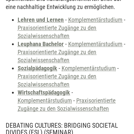
eine nachhaltige Entwicklung zu ermöglichen.
Lehren und Lernen
-
Komplementärstudium
-
Praxisorientierte Zugänge zu den
Sozialwissenschaften
Leuphana Bachelor
-
Komplementärstudium
-
Praxisorientierte Zugänge zu den
Sozialwissenschaften
Sozialpädagogik
-
Komplementärstudium
-
Praxisorientierte Zugänge zu den
Sozialwissenschaften
Wirtschaftspädagogik
-
Komplementärstudium
-
Praxisorientierte
Zugänge zu den Sozialwissenschaften
DEBATING CULTURES: BRIDGING SOCIETAL
DIVIDES (FSL)
(SEMINAR)