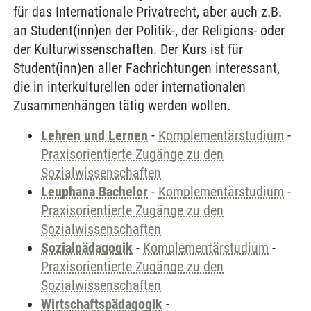
für das Internationale Privatrecht, aber auch z.B.
an Student(inn)en der Politik-, der Religions- oder
der Kulturwissenschaften. Der Kurs ist für
Student(inn)en aller Fachrichtungen interessant,
die in interkulturellen oder internationalen
Zusammenhängen tätig werden wollen.
Lehren und Lernen
-
Komplementärstudium
-
Praxisorientierte Zugänge zu den
Sozialwissenschaften
Leuphana Bachelor
-
Komplementärstudium
-
Praxisorientierte Zugänge zu den
Sozialwissenschaften
Sozialpädagogik
-
Komplementärstudium
-
Praxisorientierte Zugänge zu den
Sozialwissenschaften
Wirtschaftspädagogik
-