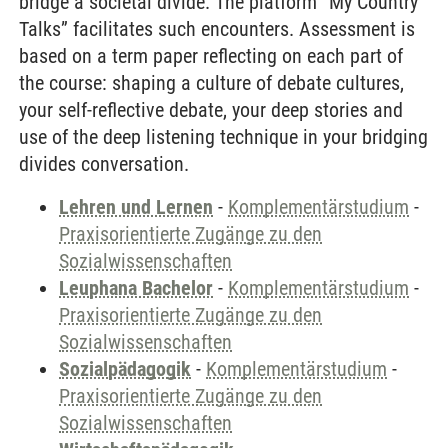
bridge a societal divide. The platform “My Country
Talks” facilitates such encounters. Assessment is
based on a term paper reflecting on each part of
the course: shaping a culture of debate cultures,
your self-reflective debate, your deep stories and
use of the deep listening technique in your bridging
divides conversation.
Lehren und Lernen
-
Komplementärstudium
-
Praxisorientierte Zugänge zu den
Sozialwissenschaften
Leuphana Bachelor
-
Komplementärstudium
-
Praxisorientierte Zugänge zu den
Sozialwissenschaften
Sozialpädagogik
-
Komplementärstudium
-
Praxisorientierte Zugänge zu den
Sozialwissenschaften