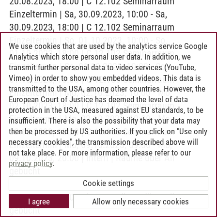
20.08.2023, 18:00 | C 12.102 Seminarraum
Einzeltermin | Sa, 30.09.2023, 10:00 - Sa,
30.09.2023, 18:00 | C 12.102 Seminarraum
Einzeltermin | So, 01.10.2023, 10:00 - So,
We use cookies that are used by the analytics service Google
01.10.2023, 18:00 | C 12.102 Seminarraum
Analytics which store personal user data. In addition, we
Einzeltermin | So, 01.10.2023, 10:00 - So,
transmit further personal data to video services (YouTube,
Vimeo) in order to show you embedded videos. This data is
01.10.2023, 18:00 | C 12.105 Seminarraum
transmitted to the USA, among other countries. However, the
Einzeltermin | Mo, 02.10.2023, 10:00 - Mo,
European Court of Justice has deemed the level of data
02.10.2023, 18:00 | C 12.102 Seminarraum
protection in the USA, measured against EU standards, to be
Einzeltermin | Mo, 02.10.2023, 10:00 - Mo,
insufficient. There is also the possibility that your data may
02.10.2023, 18:00 | C 12.105 Seminarraum
then be processed by US authorities. If you click on "Use only
necessary cookies", the transmission described above will
Einzeltermin | Mo, 09.10.2023, 09:00 - Mo,
not take place. For more information, please refer to our
09.10.2023, 20:00 | intern | Räume über Ali
privacy policy
.
gebucht
Einzeltermin | Di, 10.10.2023, 09:00 - Di,
Cookie settings
10.10.2023, 20:00 | intern | Räume über Ali
I agree
Allow only necessary cookies
gebucht