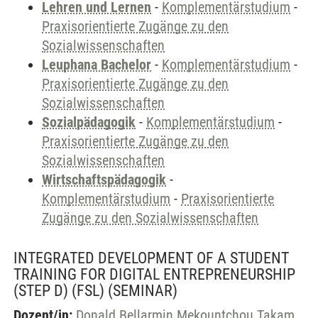
Lehren und Lernen
-
Komplementärstudium
-
Praxisorientierte Zugänge zu den
Sozialwissenschaften
Leuphana Bachelor
-
Komplementärstudium
-
Praxisorientierte Zugänge zu den
Sozialwissenschaften
Sozialpädagogik
-
Komplementärstudium
-
Praxisorientierte Zugänge zu den
Sozialwissenschaften
Wirtschaftspädagogik
-
Komplementärstudium
-
Praxisorientierte
Zugänge zu den Sozialwissenschaften
INTEGRATED DEVELOPMENT OF A STUDENT
TRAINING FOR DIGITAL ENTREPRENEURSHIP
(STEP D) (FSL)
(SEMINAR)
Dozent/in:
Donald Bellarmin Mekountchou Takam