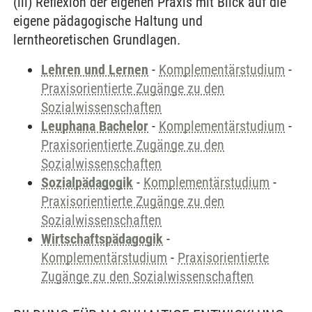
(iii) Reflexion der eigenen Praxis mit Blick auf die
eigene pädagogische Haltung und
lerntheoretischen Grundlagen.
Lehren und Lernen
-
Komplementärstudium
-
Praxisorientierte Zugänge zu den
Sozialwissenschaften
Leuphana Bachelor
-
Komplementärstudium
-
Praxisorientierte Zugänge zu den
Sozialwissenschaften
Sozialpädagogik
-
Komplementärstudium
-
Praxisorientierte Zugänge zu den
Sozialwissenschaften
Wirtschaftspädagogik
-
Komplementärstudium
-
Praxisorientierte
Zugänge zu den Sozialwissenschaften