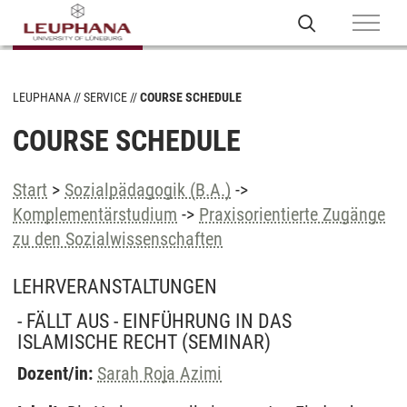
LEUPHANA
SERVICE
COURSE SCHEDULE
COURSE SCHEDULE
Start
>
Sozialpädagogik (B.A.)
->
Komplementärstudium
->
Praxisorientierte Zugänge
zu den Sozialwissenschaften
LEHRVERANSTALTUNGEN
- FÄLLT AUS - EINFÜHRUNG IN DAS
ISLAMISCHE RECHT
(SEMINAR)
Dozent/in:
Sarah Roja Azimi