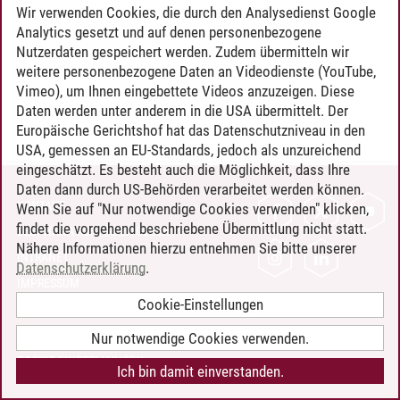
Wir verwenden Cookies, die durch den Analysedienst Google
Analytics gesetzt und auf denen personenbezogene
Nutzerdaten gespeichert werden. Zudem übermitteln wir
weitere personenbezogene Daten an Videodienste (YouTube,
Vimeo), um Ihnen eingebettete Videos anzuzeigen. Diese
Daten werden unter anderem in die USA übermittelt. Der
Europäische Gerichtshof hat das Datenschutzniveau in den
USA, gemessen an EU-Standards, jedoch als unzureichend
eingeschätzt. Es besteht auch die Möglichkeit, dass Ihre
Daten dann durch US-Behörden verarbeitet werden können.
KONTAKT
Wenn Sie auf "Nur notwendige Cookies verwenden" klicken,
findet die vorgehend beschriebene Übermittlung nicht statt.
LEUPHANA ALS ARBEITGEBER
Nähere Informationen hierzu entnehmen Sie bitte unserer
INTRANET
Datenschutzerklärung
.
IMPRESSUM
Cookie-Einstellungen
DATENSCHUTZ
BARRIEREFREIHEIT
Nur notwendige Cookies verwenden.
COOKIE-EINSTELLUNGEN
Ich bin damit einverstanden.