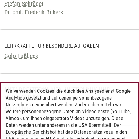
Stefan Schröder
Dr. phil. Frederik Bükers
LEHRKRÄFTE FÜR BESONDERE AUFGABEN
Golo Faßbeck
MITARBEITER*INNEN IN TECHNIK UND
Wir verwenden Cookies, die durch den Analysedienst Google
VERWALTUNG
Analytics gesetzt und auf denen personenbezogene
Nutzerdaten gespeichert werden. Zudem übermitteln wir
Antje Starke
weitere personenbezogene Daten an Videodienste (YouTube,
Vimeo), um Ihnen eingebettete Videos anzuzeigen. Diese
Daten werden unter anderem in die USA übermittelt. Der
Europäische Gerichtshof hat das Datenschutzniveau in den
Antje Starke
/
29.09.2023
USA, gemessen an EU-Standards, jedoch als unzureichend