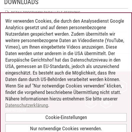
DOWNLOADS
DETAILPROGRAMM PARALLELE SESSIONS
Wir verwenden Cookies, die durch den Analysedienst Google
DETAILPROGRAMM MARKT DER MOEGLICHKEITEN UND
Analytics gesetzt und auf denen personenbezogene
POSTERSESSION
Nutzerdaten gespeichert werden. Zudem übermitteln wir
KEYNOTE SPEAKERS
weitere personenbezogene Daten an Videodienste (YouTube,
Vimeo), um Ihnen eingebettete Videos anzuzeigen. Diese
Daten werden unter anderem in die USA übermittelt. Der
Europäische Gerichtshof hat das Datenschutzniveau in den
INFU
/
27.06.2024
USA, gemessen an EU-Standards, jedoch als unzureichend
eingeschätzt. Es besteht auch die Möglichkeit, dass Ihre
Daten dann durch US-Behörden verarbeitet werden können.
KONTAKT
Wenn Sie auf "Nur notwendige Cookies verwenden" klicken,
findet die vorgehend beschriebene Übermittlung nicht statt.
LEUPHANA ALS ARBEITGEBER
Nähere Informationen hierzu entnehmen Sie bitte unserer
INTRANET
Datenschutzerklärung
.
IMPRESSUM
Cookie-Einstellungen
DATENSCHUTZ
BARRIEREFREIHEIT
Nur notwendige Cookies verwenden.