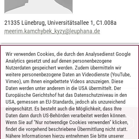
21335
Lünebrug,
Universitätsallee 1, C1.008a
meerim.kamchybek_kyzy
@
leuphana.de
Wir verwenden Cookies, die durch den Analysedienst Google
LEHRVERANSTALTUNGEN
Analytics gesetzt und auf denen personenbezogene
Nutzerdaten gespeichert werden. Zudem übermitteln wir
Keine Veranstaltungen gefunden.
weitere personenbezogene Daten an Videodienste (YouTube,
Vimeo), um Ihnen eingebettete Videos anzuzeigen. Diese
Daten werden unter anderem in die USA übermittelt. Der
Europäische Gerichtshof hat das Datenschutzniveau in den
L. J. Heckler
/
16.04.2026
USA, gemessen an EU-Standards, jedoch als unzureichend
eingeschätzt. Es besteht auch die Möglichkeit, dass Ihre
Daten dann durch US-Behörden verarbeitet werden können.
KONTAKT
Wenn Sie auf "Nur notwendige Cookies verwenden" klicken,
findet die vorgehend beschriebene Übermittlung nicht statt.
LEUPHANA ALS ARBEITGEBER
Nähere Informationen hierzu entnehmen Sie bitte unserer