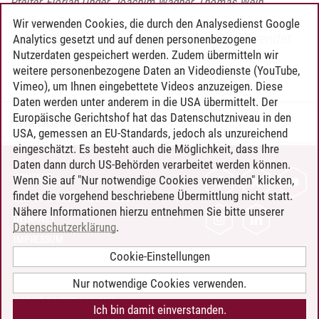
Pfeifer, Florian Unger, Joachim Wagner, Thomas Wein
Nächster Termin:
Wir verwenden Cookies, die durch den Analysedienst Google
Lehrveranstaltungen für dieses Semester beendet.
Analytics gesetzt und auf denen personenbezogene
Nutzerdaten gespeichert werden. Zudem übermitteln wir
weitere personenbezogene Daten an Videodienste (YouTube,
Vimeo), um Ihnen eingebettete Videos anzuzeigen. Diese
Daten werden unter anderem in die USA übermittelt. Der
Europäische Gerichtshof hat das Datenschutzniveau in den
Pressestelle
/
09.10.2025
USA, gemessen an EU-Standards, jedoch als unzureichend
eingeschätzt. Es besteht auch die Möglichkeit, dass Ihre
Daten dann durch US-Behörden verarbeitet werden können.
KONTAKT
Wenn Sie auf "Nur notwendige Cookies verwenden" klicken,
findet die vorgehend beschriebene Übermittlung nicht statt.
LEUPHANA ALS ARBEITGEBER
Nähere Informationen hierzu entnehmen Sie bitte unserer
INTRANET
Datenschutzerklärung
.
IMPRESSUM
Cookie-Einstellungen
DATENSCHUTZ
BARRIEREFREIHEIT
Nur notwendige Cookies verwenden.
COOKIE-EINSTELLUNGEN
Ich bin damit einverstanden.