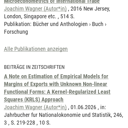
Microeconometrics of International Trade
Joachim Wagner (Autor*in)
, 2016 New Jersey,
London, Singapore etc. , 514 S.
Publikation
:
Bücher und Anthologien
›
Buch
›
Forschung
Alle Publikationen anzeigen
BEITRÄGE IN ZEITSCHRIFTEN
A Note on Estimation of Empirical Models for
Margins of Exports with Unknown Non-linear
Functional Forms: A Kernel-Regularized Least
Squares (KRLS) Approach
Joachim Wagner (Autor*in)
, 01.06.2026 , in:
Jahrbucher fur Nationalokonomie und Statistik, 246,
3 , S. 219-228 , 10 S.