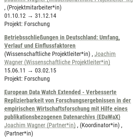
, (Projektmitarbeiter*in)
01.10.12
→
31.12.14
Projekt
:
Forschung
Betriebsschließungen in Deutschland: Umfang,
Verlauf und Einflussfaktoren
(Wissenschaftliche Projektleiter*in) ,
Joachim
Wagner (Wissenschaftliche Projektleiter*in)
15.06.11
→
03.02.15
Projekt
:
Forschung
European Data Watch Extended - Verbesserte
Replizierbarkeit von Forschungsergebnissen in der
empirischen Wirtschaftsforschung mit Hilfe eines
publikationsbezogenen Datenarchivs (EDaWaX)
Joachim Wagner (Partner*in)
, (Koordinator*in) ,
(Partner*in)