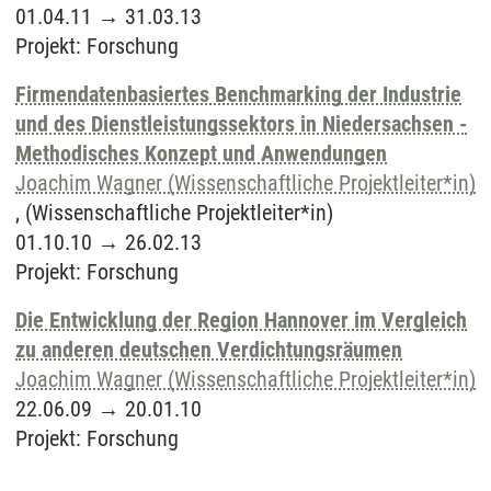
01.04.11
→
31.03.13
Projekt
:
Forschung
Firmendatenbasiertes Benchmarking der Industrie
und des Dienstleistungssektors in Niedersachsen -
Methodisches Konzept und Anwendungen
Joachim Wagner (Wissenschaftliche Projektleiter*in)
, (Wissenschaftliche Projektleiter*in)
01.10.10
→
26.02.13
Projekt
:
Forschung
Die Entwicklung der Region Hannover im Vergleich
zu anderen deutschen Verdichtungsräumen
Joachim Wagner (Wissenschaftliche Projektleiter*in)
22.06.09
→
20.01.10
Projekt
:
Forschung