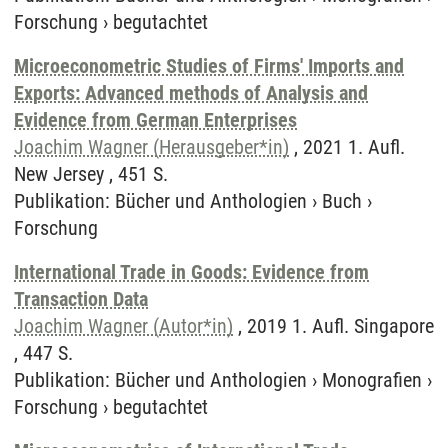
Forschung
›
begutachtet
Microeconometric Studies of Firms' Imports and
Exports: Advanced methods of Analysis and
Evidence from German Enterprises
Joachim Wagner (Herausgeber*in)
, 2021 1. Aufl.
New Jersey , 451 S.
Publikation
:
Bücher und Anthologien
›
Buch
›
Forschung
International Trade in Goods: Evidence from
Transaction Data
Joachim Wagner (Autor*in)
, 2019 1. Aufl. Singapore
, 447 S.
Publikation
:
Bücher und Anthologien
›
Monografien
›
Forschung
›
begutachtet