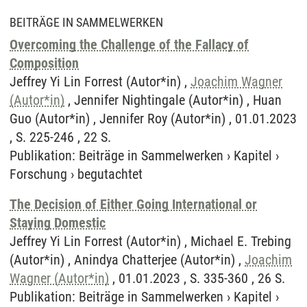
BEITRÄGE IN SAMMELWERKEN
Overcoming the Challenge of the Fallacy of
Composition
Jeffrey Yi Lin Forrest (Autor*in) ,
Joachim Wagner
(Autor*in)
, Jennifer Nightingale (Autor*in) , Huan
Guo (Autor*in) , Jennifer Roy (Autor*in) , 01.01.2023
, S. 225-246 , 22 S.
Publikation
:
Beiträge in Sammelwerken
›
Kapitel
›
Forschung
›
begutachtet
The Decision of Either Going International or
Staying Domestic
Jeffrey Yi Lin Forrest (Autor*in) , Michael E. Trebing
(Autor*in) , Anindya Chatterjee (Autor*in) ,
Joachim
Wagner (Autor*in)
, 01.01.2023 , S. 335-360 , 26 S.
Publikation
:
Beiträge in Sammelwerken
›
Kapitel
›