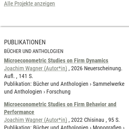
Alle Projekte anzeigen
PUBLIKATIONEN
BÜCHER UND ANTHOLOGIEN
Microeconometric Studies on Firm Dynamics
Joachim Wagner (Autor*in)
, 2026 Neuerscheinung.
Aufl. , 141 S.
Publikation
:
Bücher und Anthologien
›
Sammelwerke
und Anthologien
›
Forschung
Microeconometric Studies on Firm Behavior and
Performance
Joachim Wagner (Autor*in)
, 2022 Chisinau , 95 S.
Publikation
:
Bücher und Anthologien
›
Monografien
›