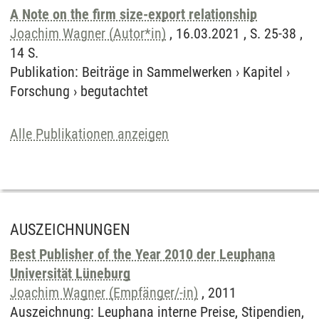
A Note on the firm size-export relationship
Joachim Wagner (Autor*in)
, 16.03.2021 , S. 25-38 ,
14 S.
Publikation
:
Beiträge in Sammelwerken
›
Kapitel
›
Forschung
›
begutachtet
Alle Publikationen anzeigen
AUSZEICHNUNGEN
Best Publisher of the Year 2010 der Leuphana
Universität Lüneburg
Joachim Wagner (Empfänger/-in)
,
2011
Auszeichnung
:
Leuphana interne Preise, Stipendien,