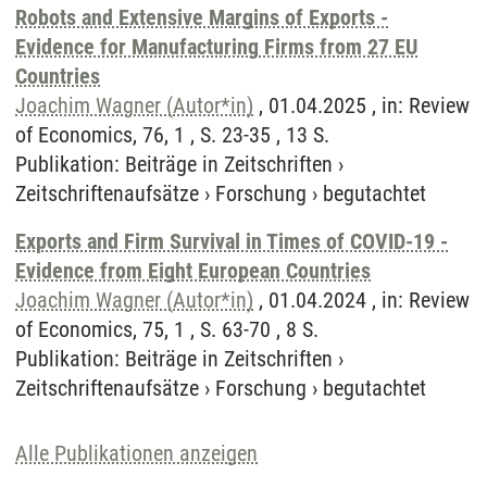
Robots and Extensive Margins of Exports -
Evidence for Manufacturing Firms from 27 EU
Countries
Joachim Wagner (Autor*in)
, 01.04.2025 , in: Review
of Economics, 76, 1 , S. 23-35 , 13 S.
Publikation
:
Beiträge in Zeitschriften
›
Zeitschriftenaufsätze
›
Forschung
›
begutachtet
Exports and Firm Survival in Times of COVID-19 -
Evidence from Eight European Countries
Joachim Wagner (Autor*in)
, 01.04.2024 , in: Review
of Economics, 75, 1 , S. 63-70 , 8 S.
Publikation
:
Beiträge in Zeitschriften
›
Zeitschriftenaufsätze
›
Forschung
›
begutachtet
Alle Publikationen anzeigen