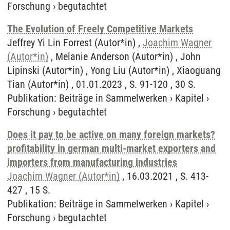
Forschung
›
begutachtet
The Evolution of Freely Competitive Markets
Jeffrey Yi Lin Forrest (Autor*in) ,
Joachim Wagner
(Autor*in)
, Melanie Anderson (Autor*in) , John
Lipinski (Autor*in) , Yong Liu (Autor*in) , Xiaoguang
Tian (Autor*in) , 01.01.2023 , S. 91-120 , 30 S.
Publikation
:
Beiträge in Sammelwerken
›
Kapitel
›
Forschung
›
begutachtet
Does it pay to be active on many foreign markets?
profitability in german multi-market exporters and
importers from manufacturing industries
Joachim Wagner (Autor*in)
, 16.03.2021 , S. 413-
427 , 15 S.
Publikation
:
Beiträge in Sammelwerken
›
Kapitel
›
Forschung
›
begutachtet