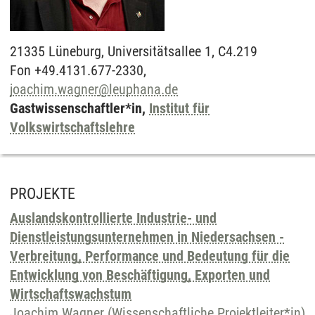
21335
Lüneburg,
Universitätsallee 1, C4.219
Fon +49.4131.677-2330,
joachim.wagner
@
leuphana.de
Gastwissenschaftler*in,
Institut für
Volkswirtschaftslehre
PROJEKTE
Auslandskontrollierte Industrie- und
Dienstleistungsunternehmen in Niedersachsen -
Verbreitung, Performance und Bedeutung für die
Entwicklung von Beschäftigung, Exporten und
Wirtschaftswachstum
Joachim Wagner (Wissenschaftliche Projektleiter*in)