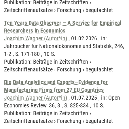
Publikation
:
Beiträge in Zeitschriften
›
Zeitschriftenaufsätze
›
Forschung
›
begutachtet
Ten Years Data Observer – A Service for Empirical
Researchers in Economics
Joachim Wagner (Autor*in)
, 01.02.2026 , in:
Jahrbucher fur Nationalokonomie und Statistik, 246,
1-2 , S. 171-180 , 10 S.
Publikation
:
Beiträge in Zeitschriften
›
Zeitschriftenaufsätze
›
Forschung
›
begutachtet
Big Data Analytics and Exports—Evidence for
Manufacturing Firms from 27 EU Countries
Joachim Wagner (Autor*in)
, 01.07.2025 , in: Open
Economies Review, 36, 3 , S. 825-834 , 10 S.
Publikation
:
Beiträge in Zeitschriften
›
Zeitschriftenaufsätze
›
Forschung
›
begutachtet