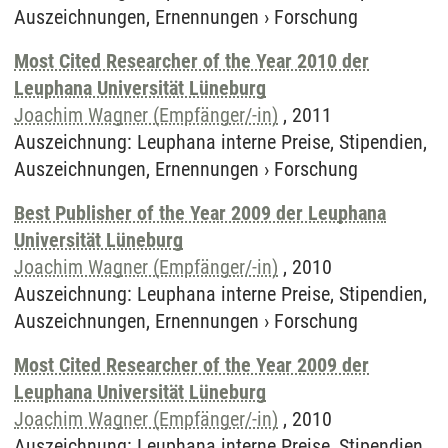
Auszeichnungen, Ernennungen
›
Forschung
Most Cited Researcher of the Year 2010 der
Leuphana Universität Lüneburg
Joachim Wagner (Empfänger/-in)
,
2011
Auszeichnung
:
Leuphana interne Preise, Stipendien,
Auszeichnungen, Ernennungen
›
Forschung
Best Publisher of the Year 2009 der Leuphana
Universität Lüneburg
Joachim Wagner (Empfänger/-in)
,
2010
Auszeichnung
:
Leuphana interne Preise, Stipendien,
Auszeichnungen, Ernennungen
›
Forschung
Most Cited Researcher of the Year 2009 der
Leuphana Universität Lüneburg
Joachim Wagner (Empfänger/-in)
,
2010
Auszeichnung
:
Leuphana interne Preise, Stipendien,