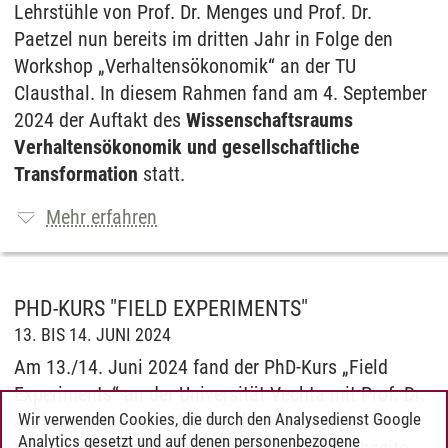
Lehrstühle von Prof. Dr. Menges und Prof. Dr.
Paetzel nun bereits im dritten Jahr in Folge den
Workshop „Verhaltensökonomik“ an der TU
Clausthal. In diesem Rahmen fand am 4. September
2024 der Auftakt des
Wissenschaftsraums
Verhaltensökonomik und gesellschaftliche
Transformation
statt.
Mehr erfahren
PHD-KURS "FIELD EXPERIMENTS"
13. BIS 14. JUNI 2024
Am 13./14. Juni 2024 fand der PhD-Kurs „Field
Experiments“ an der Universität Vechta mit Prof. Dr.
Wir verwenden Cookies, die durch den Analysedienst Google
Adriaan Soetevent (Universität Groningen) statt.
Analytics gesetzt und auf denen personenbezogene