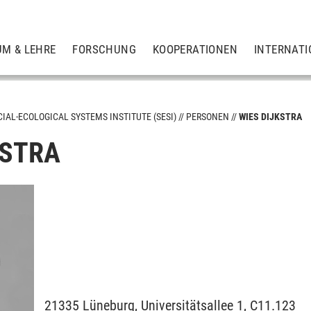
UM & LEHRE
FORSCHUNG
KOOPERATIONEN
INTERNATI
CIAL-ECOLOGICAL SYSTEMS INSTITUTE (SESI)
PERSONEN
WIES DIJKSTRA
KSTRA
e Entwicklung und Planung
nutzung
21335
Lüneburg,
Universitätsallee 1, C11.123