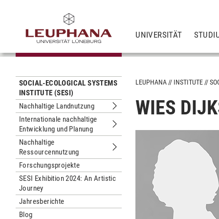
UNIVERSITÄT
STUDI
LEUPHANA
INSTITUTE
SO
SOCIAL-ECOLOGICAL SYSTEMS
INSTITUTE (SESI)
WIES DIJ
Nachhaltige Landnutzung
Untermenu Nachhaltige Landnutzung
Internationale nachhaltige
Entwicklung und Planung
Untermenu Internationale nachhaltig
Nachhaltige
Ressourcennutzung
Untermenu Nachhaltige Ressourcen
Forschungsprojekte
SESI Exhibition 2024: An Artistic
Journey
Jahresberichte
Blog