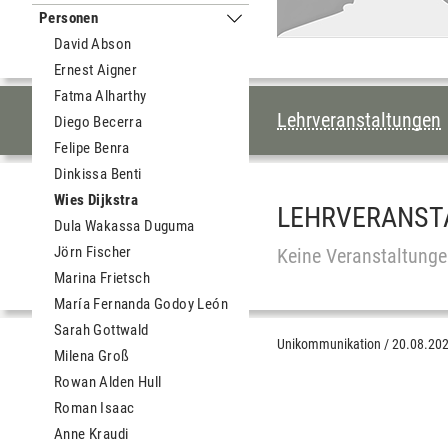
Personen
Untermenu Personen
David Abson
Ernest Aigner
Fatma Alharthy
INHALTSVERZEI
Lehrveranstaltungen
Diego Becerra
Felipe Benra
Dinkissa Benti
Wies Dijkstra
LEHRVERANST
Dula Wakassa Duguma
Jörn Fischer
Keine Veranstaltunge
Marina Frietsch
María Fernanda Godoy León
Sarah Gottwald
Unikommunikation
/
20.08.20
Milena Groß
Rowan Alden Hull
Roman Isaac
Anne Kraudi