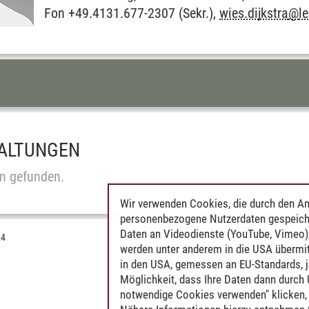
Fon +49.4131.677-2307 (Sekr.),
wies.dijkstra
@
l
CHNIS DIESER SEITE
ALTUNGEN
n gefunden.
Wir verwenden Cookies, die durch den An
personenbezogene Nutzerdaten gespeich
Daten an Videodienste (YouTube, Vimeo),
24
werden unter anderem in die USA übermit
in den USA, gemessen an EU-Standards, j
Möglichkeit, dass Ihre Daten dann durch
notwendige Cookies verwenden" klicken, f