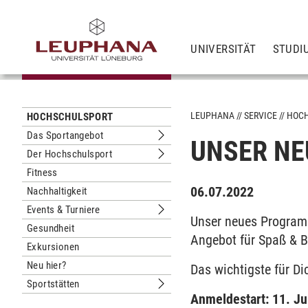
UNIVERSITÄT
STUDI
LEUPHANA
SERVICE
HOC
HOCHSCHULSPORT
Das Sportangebot
UNSER NE
Untermenu Das Sportangebot
Der Hochschulsport
Untermenu Der Hochschulsport
Fitness
06.07.2022
Nachhaltigkeit
Events & Turniere
Untermenu Events & Turniere
Unser neues Programm 
Gesundheit
Angebot für Spaß & B
Exkursionen
Neu hier?
Das wichtigste für Di
Sportstätten
Untermenu Sportstätten
Anmeldestart: 11. Jul