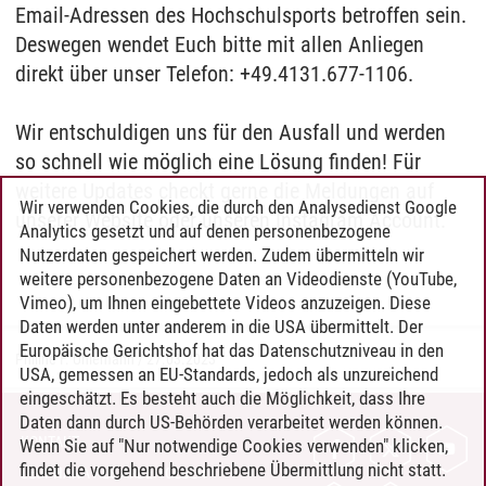
Email-Adressen des Hochschulsports betroffen sein.
Deswegen wendet Euch bitte mit allen Anliegen
direkt über unser Telefon: +49.4131.677-1106.
Wir entschuldigen uns für den Ausfall und werden
so schnell wie möglich eine Lösung finden! Für
weitere Updates checkt gerne die Meldungen auf
Wir verwenden Cookies, die durch den Analysedienst Google
unserer Website oder unseren Instagram Account.
Analytics gesetzt und auf denen personenbezogene
Nutzerdaten gespeichert werden. Zudem übermitteln wir
weitere personenbezogene Daten an Videodienste (YouTube,
Vimeo), um Ihnen eingebettete Videos anzuzeigen. Diese
Daten werden unter anderem in die USA übermittelt. Der
Europäische Gerichtshof hat das Datenschutzniveau in den
Philine F. Uhlemann
/
27.03.2023
USA, gemessen an EU-Standards, jedoch als unzureichend
eingeschätzt. Es besteht auch die Möglichkeit, dass Ihre
Daten dann durch US-Behörden verarbeitet werden können.
KONTAKT
Wenn Sie auf "Nur notwendige Cookies verwenden" klicken,
findet die vorgehend beschriebene Übermittlung nicht statt.
LEUPHANA ALS ARBEITGEBER