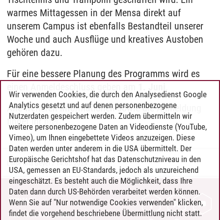
warmes Mittagessen in der Mensa direkt auf
unserem Campus ist ebenfalls Bestandteil unserer
Woche und auch Ausflüge und kreatives Austoben
gehören dazu.
Für eine bessere Planung des Programms wird es
einen Anmeldeschluss geben am
1. Juni
.
Wir verwenden Cookies, die durch den Analysedienst Google
Analytics gesetzt und auf denen personenbezogene
Alle weiteren Informationen sowie die Anmeldung
Nutzerdaten gespeichert werden. Zudem übermitteln wir
findet Ihr
hier
.
weitere personenbezogene Daten an Videodienste (YouTube,
Vimeo), um Ihnen eingebettete Videos anzuzeigen. Diese
Daten werden unter anderem in die USA übermittelt. Der
Europäische Gerichtshof hat das Datenschutzniveau in den
Luise Mia Beyer
/
14.05.2024
USA, gemessen an EU-Standards, jedoch als unzureichend
eingeschätzt. Es besteht auch die Möglichkeit, dass Ihre
Daten dann durch US-Behörden verarbeitet werden können.
KONTAKT
Wenn Sie auf "Nur notwendige Cookies verwenden" klicken,
findet die vorgehend beschriebene Übermittlung nicht statt.
LEUPHANA ALS ARBEITGEBER