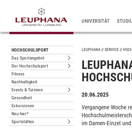
UNIVERSITÄT
STUDI
LEUPHANA
SERVICE
HOC
HOCHSCHULSPORT
Das Sportangebot
LEUPHANA
Untermenu Das Sportangebot
Der Hochschulsport
Untermenu Der Hochschulsport
HOCHSCH
Fitness
Nachhaltigkeit
Events & Turniere
Untermenu Events & Turniere
20.06.2025
Gesundheit
Exkursionen
Vergangene Woche re
Neu hier?
Hochschulmeisterscha
Sportstätten
im Damen-Einzel und 
Untermenu Sportstätten