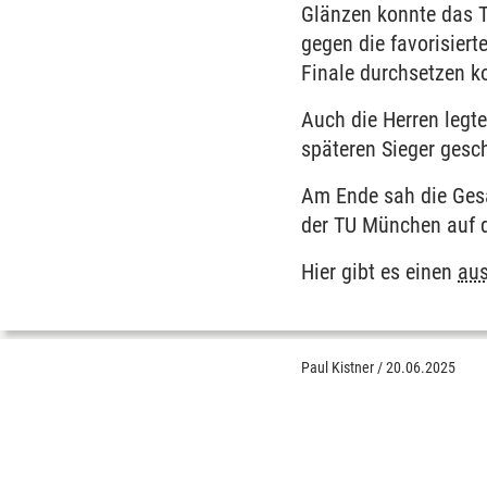
Glänzen konnte das T
gegen die favorisier
Finale durchsetzen k
Auch die Herren legt
späteren Sieger gesch
Am Ende sah die Ges
der TU München auf d
Hier gibt es einen
aus
Paul Kistner
/
20.06.2025