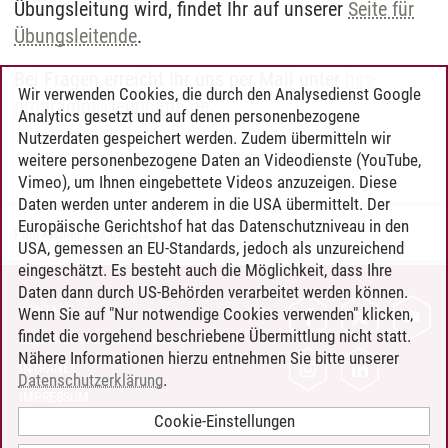
Übungsleitung wird, findet Ihr auf unserer
Seite für
Übungsleitende
.
Bei Fragen erreicht Ihr uns per Mail unter
hss-
Wir verwenden Cookies, die durch den Analysedienst Google
programm
@
leuphana.de
.
Analytics gesetzt und auf denen personenbezogene
Nutzerdaten gespeichert werden. Zudem übermitteln wir
weitere personenbezogene Daten an Videodienste (YouTube,
Vimeo), um Ihnen eingebettete Videos anzuzeigen. Diese
Daten werden unter anderem in die USA übermittelt. Der
Europäische Gerichtshof hat das Datenschutzniveau in den
Paul Kistner
/
12.08.2025
USA, gemessen an EU-Standards, jedoch als unzureichend
eingeschätzt. Es besteht auch die Möglichkeit, dass Ihre
Daten dann durch US-Behörden verarbeitet werden können.
KONTAKT
Wenn Sie auf "Nur notwendige Cookies verwenden" klicken,
findet die vorgehend beschriebene Übermittlung nicht statt.
LEUPHANA ALS ARBEITGEBER
Nähere Informationen hierzu entnehmen Sie bitte unserer
INTRANET
Datenschutzerklärung
.
IMPRESSUM
Cookie-Einstellungen
DATENSCHUTZ