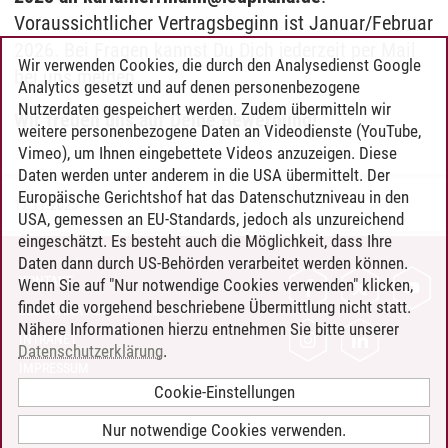
Voraussichtlicher Vertragsbeginn ist Januar/Februar
2026. Bei Fragen kannst Du Dich jederzeit per Mail
Wir verwenden Cookies, die durch den Analysedienst Google
bei uns melden.
Analytics gesetzt und auf denen personenbezogene
Nutzerdaten gespeichert werden. Zudem übermitteln wir
Wir freuen uns auf Deine Bewerbung!
weitere personenbezogene Daten an Videodienste (YouTube,
Vimeo), um Ihnen eingebettete Videos anzuzeigen. Diese
Daten werden unter anderem in die USA übermittelt. Der
Europäische Gerichtshof hat das Datenschutzniveau in den
17.11.2025
USA, gemessen an EU-Standards, jedoch als unzureichend
eingeschätzt. Es besteht auch die Möglichkeit, dass Ihre
Daten dann durch US-Behörden verarbeitet werden können.
KONTAKT
Wenn Sie auf "Nur notwendige Cookies verwenden" klicken,
findet die vorgehend beschriebene Übermittlung nicht statt.
LEUPHANA ALS ARBEITGEBER
Nähere Informationen hierzu entnehmen Sie bitte unserer
INTRANET
Datenschutzerklärung
.
IMPRESSUM
Cookie-Einstellungen
DATENSCHUTZ
BARRIEREFREIHEIT
Nur notwendige Cookies verwenden.