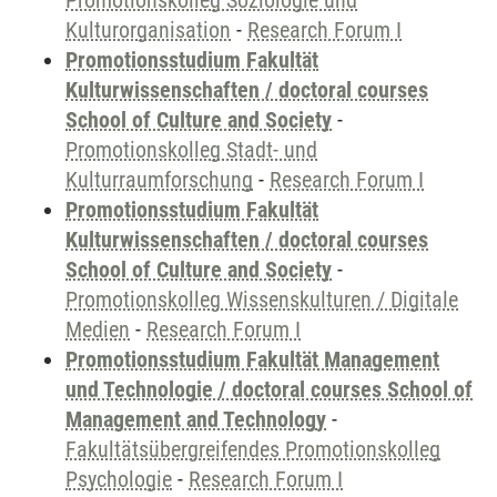
Promotionskolleg Soziologie und
Kulturorganisation
-
Research Forum I
Promotionsstudium Fakultät
Kulturwissenschaften / doctoral courses
School of Culture and Society
-
Promotionskolleg Stadt- und
Kulturraumforschung
-
Research Forum I
Promotionsstudium Fakultät
Kulturwissenschaften / doctoral courses
School of Culture and Society
-
Promotionskolleg Wissenskulturen / Digitale
Medien
-
Research Forum I
Promotionsstudium Fakultät Management
und Technologie / doctoral courses School of
Management and Technology
-
Fakultätsübergreifendes Promotionskolleg
Psychologie
-
Research Forum I