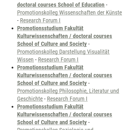
doctoral courses School of Education
-
Promotionskolleg Wissenschaften der Künste
-
Research Forum I
Promotionsstudium Fakultät
Kulturwissenschaften / doctoral courses
School of Culture and Society
-
Promotionskolleg Darstellung Visualität
Wissen
-
Research Forum I
Promotionsstudium Fakultät
Kulturwissenschaften / doctoral courses
School of Culture and Society
-
Promotionskolleg Philosophie, Literatur und
Geschichte
-
Research Forum I
Promotionsstudium Fakultät
Kulturwissenschaften / doctoral courses
School of Culture and Society
-