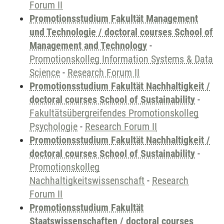
Forum II
Promotionsstudium Fakultät Management
und Technologie / doctoral courses School of
Management and Technology
-
Promotionskolleg Information Systems & Data
Science
-
Research Forum II
Promotionsstudium Fakultät Nachhaltigkeit /
doctoral courses School of Sustainability
-
Fakultätsübergreifendes Promotionskolleg
Psychologie
-
Research Forum II
Promotionsstudium Fakultät Nachhaltigkeit /
doctoral courses School of Sustainability
-
Promotionskolleg
Nachhaltigkeitswissenschaft
-
Research
Forum II
Promotionsstudium Fakultät
Staatswissenschaften / doctoral courses