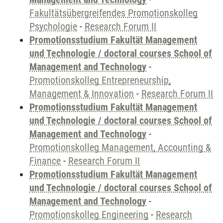
Fakultätsübergreifendes Promotionskolleg
Psychologie
-
Research Forum II
Promotionsstudium Fakultät Management
und Technologie / doctoral courses School of
Management and Technology
-
Promotionskolleg Entrepreneurship,
Management & Innovation
-
Research Forum II
Promotionsstudium Fakultät Management
und Technologie / doctoral courses School of
Management and Technology
-
Promotionskolleg Management, Accounting &
Finance
-
Research Forum II
Promotionsstudium Fakultät Management
und Technologie / doctoral courses School of
Management and Technology
-
Promotionskolleg Engineering
-
Research