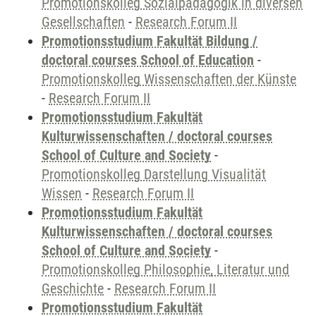
Promotionskolleg Sozialpädagogik in diversen
Gesellschaften
-
Research Forum II
Promotionsstudium Fakultät Bildung /
doctoral courses School of Education
-
Promotionskolleg Wissenschaften der Künste
-
Research Forum II
Promotionsstudium Fakultät
Kulturwissenschaften / doctoral courses
School of Culture and Society
-
Promotionskolleg Darstellung Visualität
Wissen
-
Research Forum II
Promotionsstudium Fakultät
Kulturwissenschaften / doctoral courses
School of Culture and Society
-
Promotionskolleg Philosophie, Literatur und
Geschichte
-
Research Forum II
Promotionsstudium Fakultät