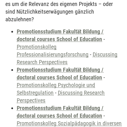
es um die Relevanz des eigenen Projekts – oder
sind Nützlichkeitserwägungen gänzlich
abzulehnen?
Promotionsstudium Fakultät Bildung /
doctoral courses School of Education
-
Promotionskolleg
Professionalisierungsforschung
-
Discussing
Research Perspectives
Promotionsstudium Fakultät Bildung /
doctoral courses School of Education
-
Promotionskolleg Psychologie und
Selbstregulation
-
Discussing Research
Perspectives
Promotionsstudium Fakultät Bildung /
doctoral courses School of Education
-
Promotionskolleg Sozialpädagogik in diversen