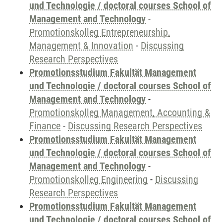
und Technologie / doctoral courses School of
Management and Technology
-
Promotionskolleg Entrepreneurship,
Management & Innovation
-
Discussing
Research Perspectives
Promotionsstudium Fakultät Management
und Technologie / doctoral courses School of
Management and Technology
-
Promotionskolleg Management, Accounting &
Finance
-
Discussing Research Perspectives
Promotionsstudium Fakultät Management
und Technologie / doctoral courses School of
Management and Technology
-
Promotionskolleg Engineering
-
Discussing
Research Perspectives
Promotionsstudium Fakultät Management
und Technologie / doctoral courses School of