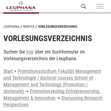
LEUPHANA
SERVICE
VORLESUNGSVERZEICHNIS
VORLESUNGSVERZEICHNIS
Suchen Sie
hier
über ein Suchformular im
Vorlesungsverzeichnis der Leuphana.
Start
>
Promotionsstudium Fakultät Management
und Technologie / doctoral courses School of
Management and Technology (Promotion /
doctorate)
->
Promotionskolleg Entrepreneurship,
Management & Innovation
->
Discussing Research
Perspectives