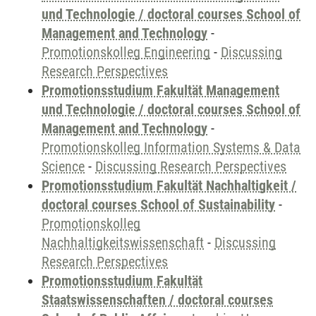
und Technologie / doctoral courses School of
Management and Technology
-
Promotionskolleg Engineering
-
Discussing
Research Perspectives
Promotionsstudium Fakultät Management
und Technologie / doctoral courses School of
Management and Technology
-
Promotionskolleg Information Systems & Data
Science
-
Discussing Research Perspectives
Promotionsstudium Fakultät Nachhaltigkeit /
doctoral courses School of Sustainability
-
Promotionskolleg
Nachhaltigkeitswissenschaft
-
Discussing
Research Perspectives
Promotionsstudium Fakultät
Staatswissenschaften / doctoral courses