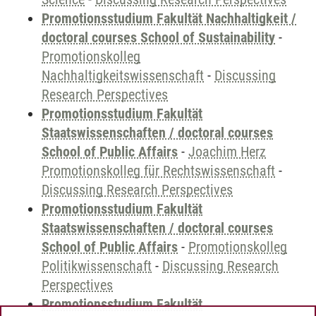
Promotionsstudium Fakultät Nachhaltigkeit /
doctoral courses School of Sustainability
-
Promotionskolleg
Nachhaltigkeitswissenschaft
-
Discussing
Research Perspectives
Promotionsstudium Fakultät
Staatswissenschaften / doctoral courses
School of Public Affairs
-
Joachim Herz
Promotionskolleg für Rechtswissenschaft
-
Discussing Research Perspectives
Promotionsstudium Fakultät
Staatswissenschaften / doctoral courses
School of Public Affairs
-
Promotionskolleg
Politikwissenschaft
-
Discussing Research
Perspectives
Promotionsstudium Fakultät