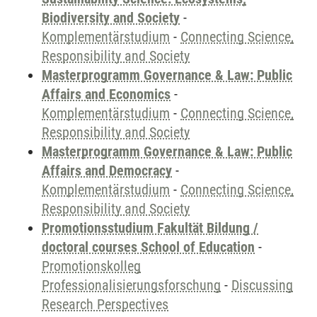
Biodiversity and Society
-
Komplementärstudium
-
Connecting Science,
Responsibility and Society
Masterprogramm Governance & Law: Public
Affairs and Economics
-
Komplementärstudium
-
Connecting Science,
Responsibility and Society
Masterprogramm Governance & Law: Public
Affairs and Democracy
-
Komplementärstudium
-
Connecting Science,
Responsibility and Society
Promotionsstudium Fakultät Bildung /
doctoral courses School of Education
-
Promotionskolleg
Professionalisierungsforschung
-
Discussing
Research Perspectives