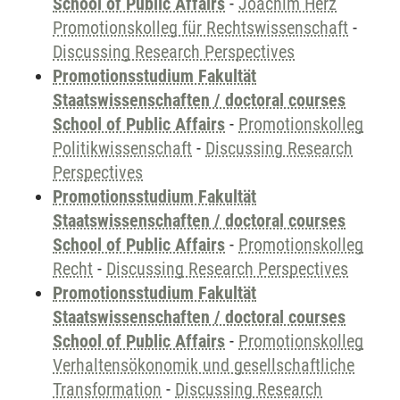
School of Public Affairs
-
Joachim Herz
Promotionskolleg für Rechtswissenschaft
-
Discussing Research Perspectives
Promotionsstudium Fakultät
Staatswissenschaften / doctoral courses
School of Public Affairs
-
Promotionskolleg
Politikwissenschaft
-
Discussing Research
Perspectives
Promotionsstudium Fakultät
Staatswissenschaften / doctoral courses
School of Public Affairs
-
Promotionskolleg
Recht
-
Discussing Research Perspectives
Promotionsstudium Fakultät
Staatswissenschaften / doctoral courses
School of Public Affairs
-
Promotionskolleg
Verhaltensökonomik und gesellschaftliche
Transformation
-
Discussing Research