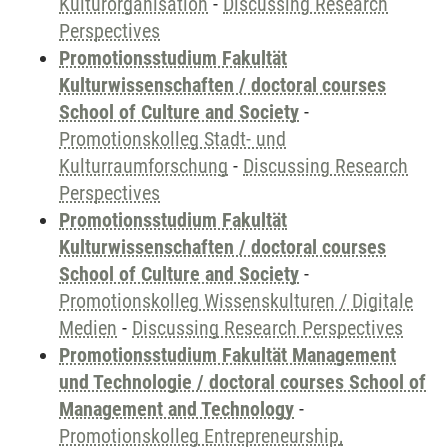
Kulturorganisation
-
Discussing Research
Perspectives
Promotionsstudium Fakultät
Kulturwissenschaften / doctoral courses
School of Culture and Society
-
Promotionskolleg Stadt- und
Kulturraumforschung
-
Discussing Research
Perspectives
Promotionsstudium Fakultät
Kulturwissenschaften / doctoral courses
School of Culture and Society
-
Promotionskolleg Wissenskulturen / Digitale
Medien
-
Discussing Research Perspectives
Promotionsstudium Fakultät Management
und Technologie / doctoral courses School of
Management and Technology
-
Promotionskolleg Entrepreneurship,