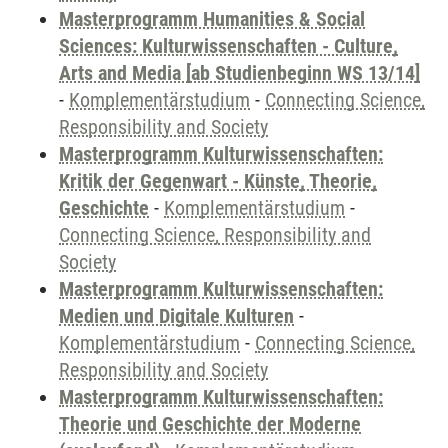
Masterprogramm Humanities & Social
Sciences: Kulturwissenschaften - Culture,
Arts and Media [ab Studienbeginn WS 13/14]
-
Komplementärstudium
-
Connecting Science,
Responsibility and Society
Masterprogramm Kulturwissenschaften:
Kritik der Gegenwart - Künste, Theorie,
Geschichte
-
Komplementärstudium
-
Connecting Science, Responsibility and
Society
Masterprogramm Kulturwissenschaften:
Medien und Digitale Kulturen
-
Komplementärstudium
-
Connecting Science,
Responsibility and Society
Masterprogramm Kulturwissenschaften:
Theorie und Geschichte der Moderne