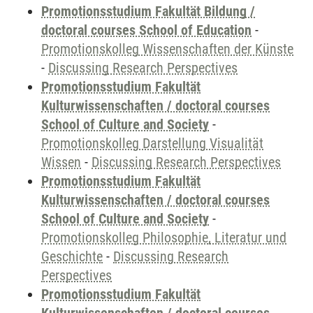
Promotionsstudium Fakultät Bildung /
doctoral courses School of Education
-
Promotionskolleg Wissenschaften der Künste
-
Discussing Research Perspectives
Promotionsstudium Fakultät
Kulturwissenschaften / doctoral courses
School of Culture and Society
-
Promotionskolleg Darstellung Visualität
Wissen
-
Discussing Research Perspectives
Promotionsstudium Fakultät
Kulturwissenschaften / doctoral courses
School of Culture and Society
-
Promotionskolleg Philosophie, Literatur und
Geschichte
-
Discussing Research
Perspectives
Promotionsstudium Fakultät