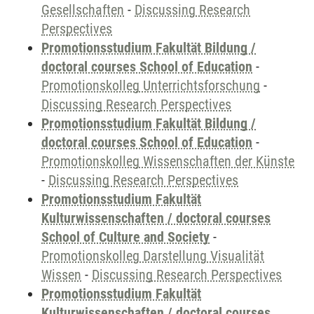
Gesellschaften
-
Discussing Research
Perspectives
Promotionsstudium Fakultät Bildung /
doctoral courses School of Education
-
Promotionskolleg Unterrichtsforschung
-
Discussing Research Perspectives
Promotionsstudium Fakultät Bildung /
doctoral courses School of Education
-
Promotionskolleg Wissenschaften der Künste
-
Discussing Research Perspectives
Promotionsstudium Fakultät
Kulturwissenschaften / doctoral courses
School of Culture and Society
-
Promotionskolleg Darstellung Visualität
Wissen
-
Discussing Research Perspectives
Promotionsstudium Fakultät
Kulturwissenschaften / doctoral courses