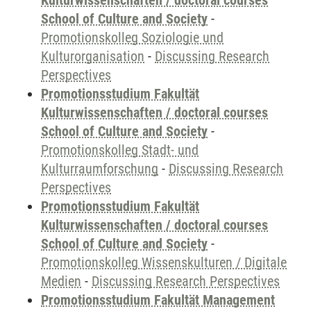
Kulturwissenschaften / doctoral courses
School of Culture and Society
-
Promotionskolleg Soziologie und
Kulturorganisation
-
Discussing Research
Perspectives
Promotionsstudium Fakultät
Kulturwissenschaften / doctoral courses
School of Culture and Society
-
Promotionskolleg Stadt- und
Kulturraumforschung
-
Discussing Research
Perspectives
Promotionsstudium Fakultät
Kulturwissenschaften / doctoral courses
School of Culture and Society
-
Promotionskolleg Wissenskulturen / Digitale
Medien
-
Discussing Research Perspectives
Promotionsstudium Fakultät Management