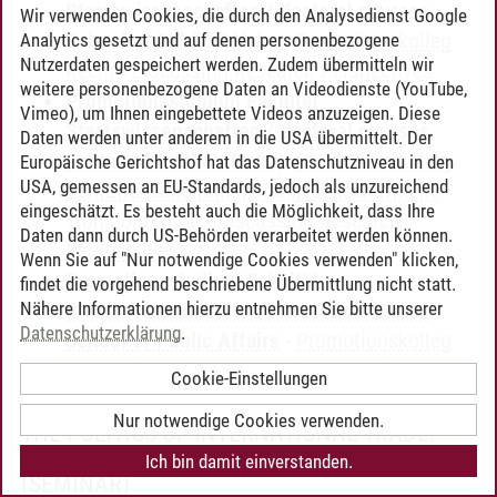
Staatswissenschaften / doctoral courses
Wir verwenden Cookies, die durch den Analysedienst Google
School of Public Affairs
-
Promotionskolleg
Analytics gesetzt und auf denen personenbezogene
Nutzerdaten gespeichert werden. Zudem übermitteln wir
Recht
-
Discussing Research Perspectives
weitere personenbezogene Daten an Videodienste (YouTube,
Promotionsstudium Fakultät
Vimeo), um Ihnen eingebettete Videos anzuzeigen. Diese
Staatswissenschaften / doctoral courses
Daten werden unter anderem in die USA übermittelt. Der
School of Public Affairs
-
Promotionskolleg
Europäische Gerichtshof hat das Datenschutzniveau in den
USA, gemessen an EU-Standards, jedoch als unzureichend
Verhaltensökonomik und gesellschaftliche
eingeschätzt. Es besteht auch die Möglichkeit, dass Ihre
Transformation
-
Discussing Research
Daten dann durch US-Behörden verarbeitet werden können.
Perspectives
Wenn Sie auf "Nur notwendige Cookies verwenden" klicken,
Promotionsstudium Fakultät
findet die vorgehend beschriebene Übermittlung nicht statt.
Nähere Informationen hierzu entnehmen Sie bitte unserer
Staatswissenschaften / doctoral courses
Datenschutzerklärung
.
School of Public Affairs
-
Promotionskolleg
VWL
-
Discussing Research Perspectives
Cookie-Einstellungen
Nur notwendige Cookies verwenden.
THE POLITICS OF INTERNATIONAL TRADE:
INTERESTS, INSTITUTIONS, AND POWER (PHD)
Ich bin damit einverstanden.
(SEMINAR)