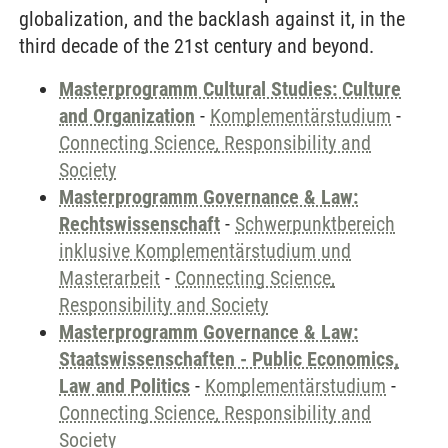
globalization, and the backlash against it, in the
third decade of the 21st century and beyond.
Masterprogramm Cultural Studies: Culture
and Organization
-
Komplementärstudium
-
Connecting Science, Responsibility and
Society
Masterprogramm Governance & Law:
Rechtswissenschaft
-
Schwerpunktbereich
inklusive Komplementärstudium und
Masterarbeit
-
Connecting Science,
Responsibility and Society
Masterprogramm Governance & Law:
Staatswissenschaften - Public Economics,
Law and Politics
-
Komplementärstudium
-
Connecting Science, Responsibility and
Society