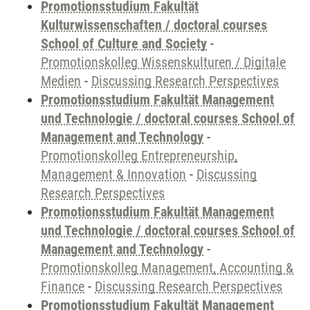
Promotionsstudium Fakultät
Kulturwissenschaften / doctoral courses
School of Culture and Society
-
Promotionskolleg Wissenskulturen / Digitale
Medien
-
Discussing Research Perspectives
Promotionsstudium Fakultät Management
und Technologie / doctoral courses School of
Management and Technology
-
Promotionskolleg Entrepreneurship,
Management & Innovation
-
Discussing
Research Perspectives
Promotionsstudium Fakultät Management
und Technologie / doctoral courses School of
Management and Technology
-
Promotionskolleg Management, Accounting &
Finance
-
Discussing Research Perspectives
Promotionsstudium Fakultät Management