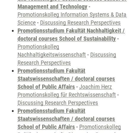
Management and Technology
-
Promotionskolleg Information Systems & Data
Science
-
Discussing Research Perspectives
Promotionsstudium Fakultät Nachhaltigkeit /
doctoral courses School of Sustainability
-
Promotionskolleg
Nachhaltigkeitswissenschaft
-
Discussing
Research Perspectives
Promotionsstudium Fakultät
Staatswissenschaften / doctoral courses
School of Public Affairs
-
Joachim Herz
Promotionskolleg für Rechtswissenschaft
-
Discussing Research Perspectives
Promotionsstudium Fakultät
Staatswissenschaften / doctoral courses
School of Public Affairs
-
Promotionskolleg