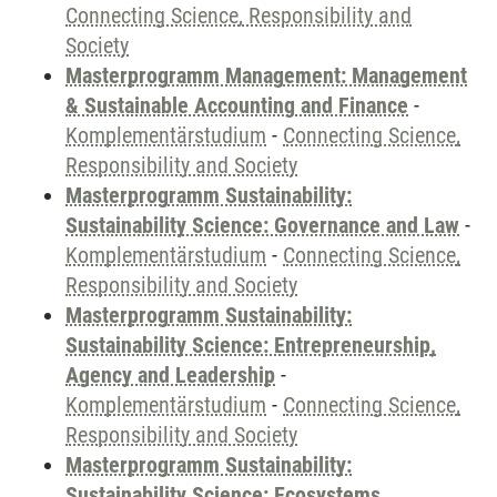
Connecting Science, Responsibility and
Society
Masterprogramm Management: Management
& Sustainable Accounting and Finance
-
Komplementärstudium
-
Connecting Science,
Responsibility and Society
Masterprogramm Sustainability:
Sustainability Science: Governance and Law
-
Komplementärstudium
-
Connecting Science,
Responsibility and Society
Masterprogramm Sustainability:
Sustainability Science: Entrepreneurship,
Agency and Leadership
-
Komplementärstudium
-
Connecting Science,
Responsibility and Society
Masterprogramm Sustainability:
Sustainability Science: Ecosystems,