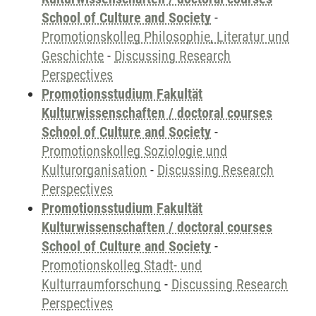
School of Culture and Society
-
Promotionskolleg Philosophie, Literatur und
Geschichte
-
Discussing Research
Perspectives
Promotionsstudium Fakultät
Kulturwissenschaften / doctoral courses
School of Culture and Society
-
Promotionskolleg Soziologie und
Kulturorganisation
-
Discussing Research
Perspectives
Promotionsstudium Fakultät
Kulturwissenschaften / doctoral courses
School of Culture and Society
-
Promotionskolleg Stadt- und
Kulturraumforschung
-
Discussing Research
Perspectives