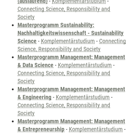
(auslaufend)
-
Komplementärstudium
-
Connecting Science, Responsibility and
Society
Masterprogramm Sustainability:
Nachhaltigkeitswissenschaft - Sustainability
Science
-
Komplementärstudium
-
Connecting
Science, Responsibility and Society
Masterprogramm Management: Management
& Data Science
-
Komplementärstudium
-
Connecting Science, Responsibility and
Society
Masterprogramm Management: Management
& Engineering
-
Komplementärstudium
-
Connecting Science, Responsibility and
Society
Masterprogramm Management: Management
& Entrepreneurship
-
Komplementärstudium
-