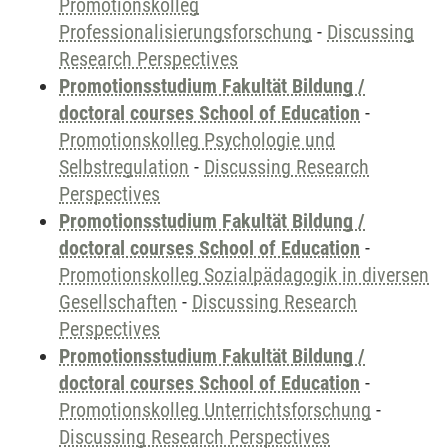
Promotionskolleg
Professionalisierungsforschung
-
Discussing
Research Perspectives
Promotionsstudium Fakultät Bildung /
doctoral courses School of Education
-
Promotionskolleg Psychologie und
Selbstregulation
-
Discussing Research
Perspectives
Promotionsstudium Fakultät Bildung /
doctoral courses School of Education
-
Promotionskolleg Sozialpädagogik in diversen
Gesellschaften
-
Discussing Research
Perspectives
Promotionsstudium Fakultät Bildung /
doctoral courses School of Education
-
Promotionskolleg Unterrichtsforschung
-
Discussing Research Perspectives