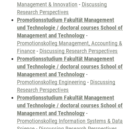
Management & Innovation
-
Discussing
Research Perspectives
Promotionsstudium Fakultät Management
und Technologie / doctoral courses School of
Management and Technology
-
Promotionskolleg Management, Accounting &
Finance
-
Discussing Research Perspectives
Promotionsstudium Fakultät Management
und Technologie / doctoral courses School of
Management and Technology
-
Promotionskolleg Engineering
-
Discussing
Research Perspectives
Promotionsstudium Fakultät Management
und Technologie / doctoral courses School of
Management and Technology
-
Promotionskolleg Information Systems & Data
Science
-
Discussing Research Perspectives