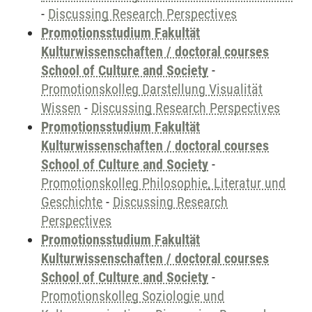
-
Discussing Research Perspectives
Promotionsstudium Fakultät
Kulturwissenschaften / doctoral courses
School of Culture and Society
-
Promotionskolleg Darstellung Visualität
Wissen
-
Discussing Research Perspectives
Promotionsstudium Fakultät
Kulturwissenschaften / doctoral courses
School of Culture and Society
-
Promotionskolleg Philosophie, Literatur und
Geschichte
-
Discussing Research
Perspectives
Promotionsstudium Fakultät
Kulturwissenschaften / doctoral courses
School of Culture and Society
-
Promotionskolleg Soziologie und