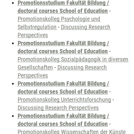
Promotionsstudium Fakultät Bildung /
doctoral courses School of Education
-
Promotionskolleg Psychologie und
Selbstregulation
-
Discussing Research
Perspectives
Promotionsstudium Fakultät Bildung /
doctoral courses School of Education
-
Promotionskolleg Sozialpädagogik in diversen
Gesellschaften
-
Discussing Research
Perspectives
Promotionsstudium Fakultät Bildung /
doctoral courses School of Education
-
Promotionskolleg Unterrichtsforschung
-
Discussing Research Perspectives
Promotionsstudium Fakultät Bildung /
doctoral courses School of Education
-
Promotionskolleg Wissenschaften der Künste