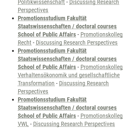
Politikwissenschaft
-
Discussing Research
Perspectives
Promotionsstudium Fakultät
Staatswissenschaften / doctoral courses
School of Public Affairs
-
Promotionskolleg
Recht
-
Discussing Research Perspectives
Promotionsstudium Fakultät
Staatswissenschaften / doctoral courses
School of Public Affairs
-
Promotionskolleg
Verhaltensökonomik und gesellschaftliche
Transformation
-
Discussing Research
Perspectives
Promotionsstudium Fakultät
Staatswissenschaften / doctoral courses
School of Public Affairs
-
Promotionskolleg
VWL
-
Discussing Research Perspectives