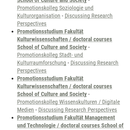
School of Culture and Society
-
Promotionskolleg Soziologie und
Kulturorganisation
-
Discussing Research
Perspectives
Promotionsstudium Fakultät
Kulturwissenschaften / doctoral courses
School of Culture and Society
-
Promotionskolleg Stadt- und
Kulturraumforschung
-
Discussing Research
Perspectives
Promotionsstudium Fakultät
Kulturwissenschaften / doctoral courses
School of Culture and Society
-
Promotionskolleg Wissenskulturen / Digitale
Medien
-
Discussing Research Perspectives
Promotionsstudium Fakultät Management
und Technologie / doctoral courses School of