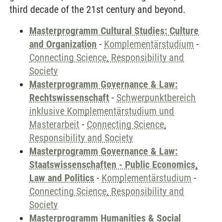
third decade of the 21st century and beyond.
Masterprogramm Cultural Studies: Culture
and Organization
-
Komplementärstudium
-
Connecting Science, Responsibility and
Society
Masterprogramm Governance & Law:
Rechtswissenschaft
-
Schwerpunktbereich
inklusive Komplementärstudium und
Masterarbeit
-
Connecting Science,
Responsibility and Society
Masterprogramm Governance & Law:
Staatswissenschaften - Public Economics,
Law and Politics
-
Komplementärstudium
-
Connecting Science, Responsibility and
Society
Masterprogramm Humanities & Social