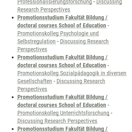
Professionalisierungsforschung
-
Discussing
Research Perspectives
Promotionsstudium Fakultät Bildung /
doctoral courses School of Education
-
Promotionskolleg Psychologie und
Selbstregulation
-
Discussing Research
Perspectives
Promotionsstudium Fakultät Bildung /
doctoral courses School of Education
-
Promotionskolleg Sozialpädagogik in diversen
Gesellschaften
-
Discussing Research
Perspectives
Promotionsstudium Fakultät Bildung /
doctoral courses School of Education
-
Promotionskolleg Unterrichtsforschung
-
Discussing Research Perspectives
Promotionsstudium Fakultät Bildung /