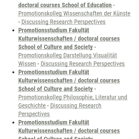
doctoral courses School of Education
-
Promotionskolleg Wissenschaften der Künste
-
Discussing Research Perspectives
Promotionsstudium Fakultät
Kulturwissenschaften / doctoral courses
School of Culture and Society
-
Promotionskolleg Darstellung Visualität
Wissen
-
Discussing Research Perspectives
Promotionsstudium Fakultät
Kulturwissenschaften / doctoral courses
School of Culture and Society
-
Promotionskolleg Philosophie, Literatur und
Geschichte
-
Discussing Research
Perspectives
Promotionsstudium Fakultät
Kulturwissenschaften / doctoral courses