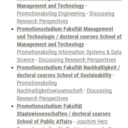
Management and Technology
-
Promotionskolleg Engineering
-
Discussing
Research Perspectives
Promotionsstudium Fakultät Management
und Technologie / doctoral courses School of
Management and Technology
-
Promotionskolleg Information Systems & Data
Science
-
Discussing Research Perspectives
Promotionsstudium Fakultät Nachhaltigkeit /
doctoral courses School of Sustainability
-
Promotionskolleg
Nachhaltigkeitswissenschaft
-
Discussing
Research Perspectives
Promotionsstudium Fakultät
Staatswissenschaften / doctoral courses
School of Public Affairs
-
Joachim Herz