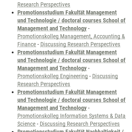
Research Perspectives
Promotionsstudium Fakultät Management
und Technologie / doctoral courses School of
Management and Technology
-
Promotionskolleg Management, Accounting &
Finance
-
Discussing Research Perspectives
Promotionsstudium Fakultät Management
und Technologie / doctoral courses School of
Management and Technology
-
Promotionskolleg Engineering
-
Discussing
Research Perspectives
Promotionsstudium Fakultät Management
und Technologie / doctoral courses School of
Management and Technology
-
Promotionskolleg Information Systems & Data
Science
-
Discussing Research Perspectives
Promotionsstudium Fakultät Nachhaltigkeit /