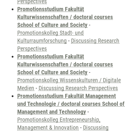
Perspectives
Promotionsstudium Fakultät
Kulturwissenschaften / doctoral courses
School of Culture and Society
-
Promotionskolleg Stadt- und
Kulturraumforschung
-
Discussing Research
Perspectives
Promotionsstudium Fakultät
Kulturwissenschaften / doctoral courses
School of Culture and Society
-
Promotionskolleg Wissenskulturen / Digitale
Medien
-
Discussing Research Perspectives
Promotionsstudium Fakultät Management
und Technologie / doctoral courses School of
Management and Technology
-
Promotionskolleg Entrepreneurship,
Management & Innovation
-
Discussing