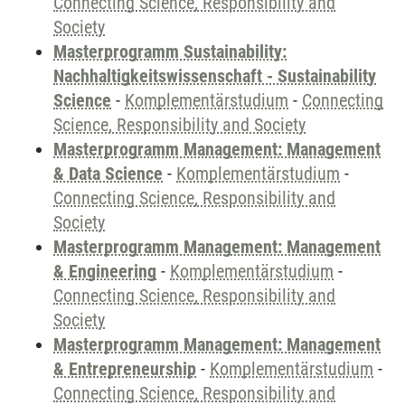
Connecting Science, Responsibility and
Society
Masterprogramm Sustainability:
Nachhaltigkeitswissenschaft - Sustainability
Science
-
Komplementärstudium
-
Connecting
Science, Responsibility and Society
Masterprogramm Management: Management
& Data Science
-
Komplementärstudium
-
Connecting Science, Responsibility and
Society
Masterprogramm Management: Management
& Engineering
-
Komplementärstudium
-
Connecting Science, Responsibility and
Society
Masterprogramm Management: Management
& Entrepreneurship
-
Komplementärstudium
-
Connecting Science, Responsibility and