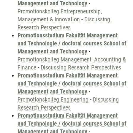
Management and Technology
-
Promotionskolleg Entrepreneurship,
Management & Innovation
-
Discussing
Research Perspectives
Promotionsstudium Fakultät Management
und Technologie / doctoral courses School of
Management and Technology
-
Promotionskolleg Management, Accounting &
Finance
-
Discussing Research Perspectives
Promotionsstudium Fakultät Management
und Technologie / doctoral courses School of
Management and Technology
-
Promotionskolleg Engineering
-
Discussing
Research Perspectives
Promotionsstudium Fakultät Management
und Technologie / doctoral courses School of
Management and Technology
-