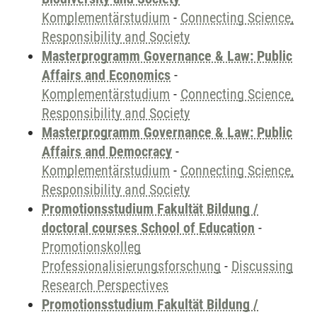
Komplementärstudium
-
Connecting Science,
Responsibility and Society
Masterprogramm Governance & Law: Public
Affairs and Economics
-
Komplementärstudium
-
Connecting Science,
Responsibility and Society
Masterprogramm Governance & Law: Public
Affairs and Democracy
-
Komplementärstudium
-
Connecting Science,
Responsibility and Society
Promotionsstudium Fakultät Bildung /
doctoral courses School of Education
-
Promotionskolleg
Professionalisierungsforschung
-
Discussing
Research Perspectives
Promotionsstudium Fakultät Bildung /