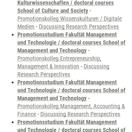
Kulturwissenschaften / doctoral courses
School of Culture and Society
-
Promotionskolleg Wissenskulturen / Digitale
Medien
-
Discussing Research Perspectives
Promotionsstudium Fakultät Management
und Technologie / doctoral courses School of
Management and Technology
-
Promotionskolleg Entrepreneurship,
Management & Innovation
-
Discussing
Research Perspectives
Promotionsstudium Fakultät Management
und Technologie / doctoral courses School of
Management and Technology
-
Promotionskolleg Management, Accounting &
Finance
-
Discussing Research Perspectives
Promotionsstudium Fakultät Management
und Technologie / doctoral courses School of