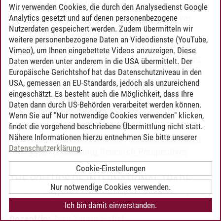
School of Public Affairs
-
Promotionskolleg
Wir verwenden Cookies, die durch den Analysedienst Google
Recht
-
Discussing Research Perspectives
Analytics gesetzt und auf denen personenbezogene
Nutzerdaten gespeichert werden. Zudem übermitteln wir
Promotionsstudium Fakultät
weitere personenbezogene Daten an Videodienste (YouTube,
Staatswissenschaften / doctoral courses
Vimeo), um Ihnen eingebettete Videos anzuzeigen. Diese
School of Public Affairs
-
Promotionskolleg
Daten werden unter anderem in die USA übermittelt. Der
Verhaltensökonomik und gesellschaftliche
Europäische Gerichtshof hat das Datenschutzniveau in den
USA, gemessen an EU-Standards, jedoch als unzureichend
Transformation
-
Discussing Research
eingeschätzt. Es besteht auch die Möglichkeit, dass Ihre
Perspectives
Daten dann durch US-Behörden verarbeitet werden können.
Promotionsstudium Fakultät
Wenn Sie auf "Nur notwendige Cookies verwenden" klicken,
Staatswissenschaften / doctoral courses
findet die vorgehend beschriebene Übermittlung nicht statt.
Nähere Informationen hierzu entnehmen Sie bitte unserer
School of Public Affairs
-
Promotionskolleg
Datenschutzerklärung
.
VWL
-
Discussing Research Perspectives
Cookie-Einstellungen
THE POLITICS OF INTERNATIONAL TRADE:
Nur notwendige Cookies verwenden.
INTERESTS, INSTITUTIONS, AND POWER (PHD)
(SEMINAR)
Ich bin damit einverstanden.
Dozent/in:
Zeev Yoram Haftel