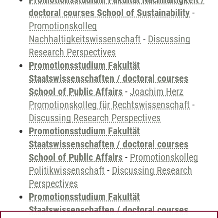
doctoral courses School of Sustainability
-
Promotionskolleg
Nachhaltigkeitswissenschaft
-
Discussing
Research Perspectives
Promotionsstudium Fakultät
Staatswissenschaften / doctoral courses
School of Public Affairs
-
Joachim Herz
Promotionskolleg für Rechtswissenschaft
-
Discussing Research Perspectives
Promotionsstudium Fakultät
Staatswissenschaften / doctoral courses
School of Public Affairs
-
Promotionskolleg
Politikwissenschaft
-
Discussing Research
Perspectives
Promotionsstudium Fakultät
Staatswissenschaften / doctoral courses