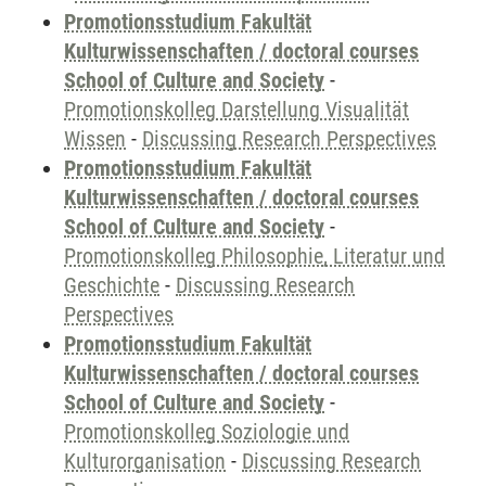
Promotionsstudium Fakultät
Kulturwissenschaften / doctoral courses
School of Culture and Society
-
Promotionskolleg Darstellung Visualität
Wissen
-
Discussing Research Perspectives
Promotionsstudium Fakultät
Kulturwissenschaften / doctoral courses
School of Culture and Society
-
Promotionskolleg Philosophie, Literatur und
Geschichte
-
Discussing Research
Perspectives
Promotionsstudium Fakultät
Kulturwissenschaften / doctoral courses
School of Culture and Society
-
Promotionskolleg Soziologie und
Kulturorganisation
-
Discussing Research