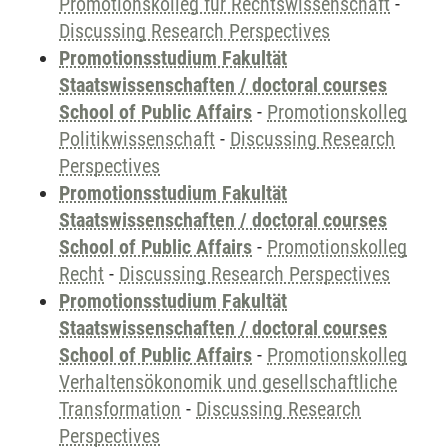
Promotionskolleg für Rechtswissenschaft
-
Discussing Research Perspectives
Promotionsstudium Fakultät
Staatswissenschaften / doctoral courses
School of Public Affairs
-
Promotionskolleg
Politikwissenschaft
-
Discussing Research
Perspectives
Promotionsstudium Fakultät
Staatswissenschaften / doctoral courses
School of Public Affairs
-
Promotionskolleg
Recht
-
Discussing Research Perspectives
Promotionsstudium Fakultät
Staatswissenschaften / doctoral courses
School of Public Affairs
-
Promotionskolleg
Verhaltensökonomik und gesellschaftliche
Transformation
-
Discussing Research
Perspectives