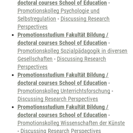
doctoral courses School of Education
-
Promotionskolleg Psychologie und
Selbstregulation
-
Discussing Research
Perspectives
Promotionsstudium Fakultät Bildung /
doctoral courses School of Education
-
Promotionskolleg Sozialpädagogik in diversen
Gesellschaften
-
Discussing Research
Perspectives
Promotionsstudium Fakultät Bildung /
doctoral courses School of Education
-
Promotionskolleg Unterrichtsforschung
-
Discussing Research Perspectives
Promotionsstudium Fakultät Bildung /
doctoral courses School of Education
-
Promotionskolleg Wissenschaften der Künste
-
Discussing Research Perspectives