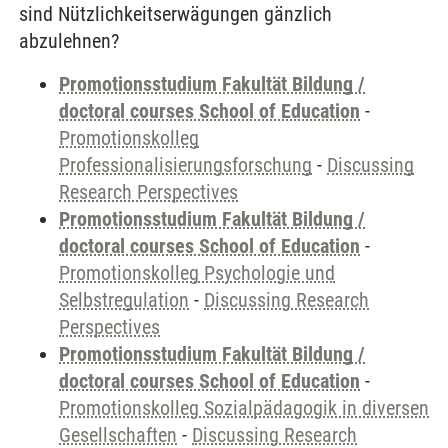
sind Nützlichkeitserwägungen gänzlich
abzulehnen?
Promotionsstudium Fakultät Bildung /
doctoral courses School of Education
-
Promotionskolleg
Professionalisierungsforschung
-
Discussing
Research Perspectives
Promotionsstudium Fakultät Bildung /
doctoral courses School of Education
-
Promotionskolleg Psychologie und
Selbstregulation
-
Discussing Research
Perspectives
Promotionsstudium Fakultät Bildung /
doctoral courses School of Education
-
Promotionskolleg Sozialpädagogik in diversen
Gesellschaften
-
Discussing Research