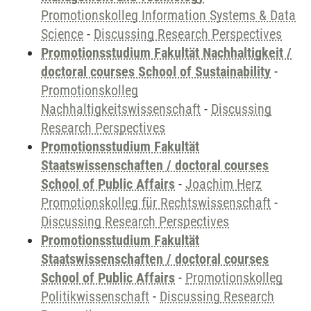
Promotionskolleg Information Systems & Data
Science
-
Discussing Research Perspectives
Promotionsstudium Fakultät Nachhaltigkeit /
doctoral courses School of Sustainability
-
Promotionskolleg
Nachhaltigkeitswissenschaft
-
Discussing
Research Perspectives
Promotionsstudium Fakultät
Staatswissenschaften / doctoral courses
School of Public Affairs
-
Joachim Herz
Promotionskolleg für Rechtswissenschaft
-
Discussing Research Perspectives
Promotionsstudium Fakultät
Staatswissenschaften / doctoral courses
School of Public Affairs
-
Promotionskolleg
Politikwissenschaft
-
Discussing Research