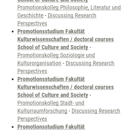
Promotionskolleg Philosophie, Literatur und
Geschichte
-
Discussing Research
Perspectives
Promotionsstudium Fakultät
Kulturwissenschaften / doctoral courses
School of Culture and Society
-
Promotionskolleg Soziologie und
Kulturorganisation
-
Discussing Research
Perspectives
Promotionsstudium Fakultät
Kulturwissenschaften / doctoral courses
School of Culture and Society
-
Promotionskolleg Stadt- und
Kulturraumforschung
-
Discussing Research
Perspectives
Promotionsstudium Fakultät