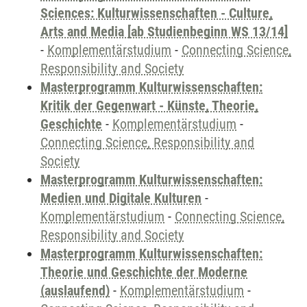
Sciences: Kulturwissenschaften - Culture,
Arts and Media [ab Studienbeginn WS 13/14]
-
Komplementärstudium
-
Connecting Science,
Responsibility and Society
Masterprogramm Kulturwissenschaften:
Kritik der Gegenwart - Künste, Theorie,
Geschichte
-
Komplementärstudium
-
Connecting Science, Responsibility and
Society
Masterprogramm Kulturwissenschaften:
Medien und Digitale Kulturen
-
Komplementärstudium
-
Connecting Science,
Responsibility and Society
Masterprogramm Kulturwissenschaften:
Theorie und Geschichte der Moderne
(auslaufend)
-
Komplementärstudium
-