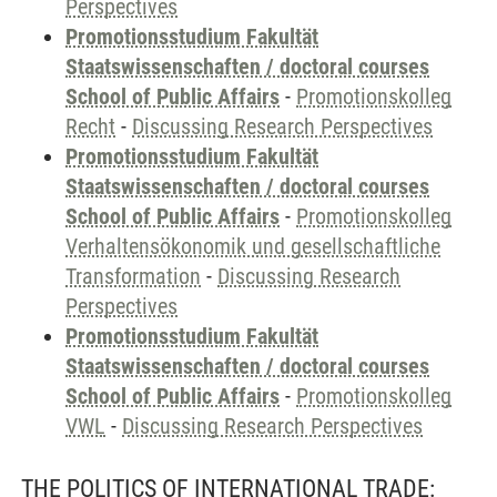
Perspectives
Promotionsstudium Fakultät
Staatswissenschaften / doctoral courses
School of Public Affairs
-
Promotionskolleg
Recht
-
Discussing Research Perspectives
Promotionsstudium Fakultät
Staatswissenschaften / doctoral courses
School of Public Affairs
-
Promotionskolleg
Verhaltensökonomik und gesellschaftliche
Transformation
-
Discussing Research
Perspectives
Promotionsstudium Fakultät
Staatswissenschaften / doctoral courses
School of Public Affairs
-
Promotionskolleg
VWL
-
Discussing Research Perspectives
THE POLITICS OF INTERNATIONAL TRADE: