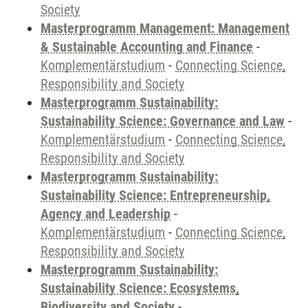
Society
Masterprogramm Management: Management
& Sustainable Accounting and Finance
-
Komplementärstudium
-
Connecting Science,
Responsibility and Society
Masterprogramm Sustainability:
Sustainability Science: Governance and Law
-
Komplementärstudium
-
Connecting Science,
Responsibility and Society
Masterprogramm Sustainability:
Sustainability Science: Entrepreneurship,
Agency and Leadership
-
Komplementärstudium
-
Connecting Science,
Responsibility and Society
Masterprogramm Sustainability:
Sustainability Science: Ecosystems,
Biodiversity and Society
-