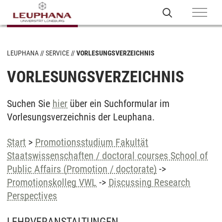
LEUPHANA
SERVICE
VORLESUNGSVERZEICHNIS
VORLESUNGSVERZEICHNIS
Suchen Sie
hier
über ein Suchformular im
Vorlesungsverzeichnis der Leuphana.
Start
>
Promotionsstudium Fakultät
Staatswissenschaften / doctoral courses School of
Public Affairs (Promotion / doctorate)
->
Promotionskolleg VWL
->
Discussing Research
Perspectives
LEHRVERANSTALTUNGEN