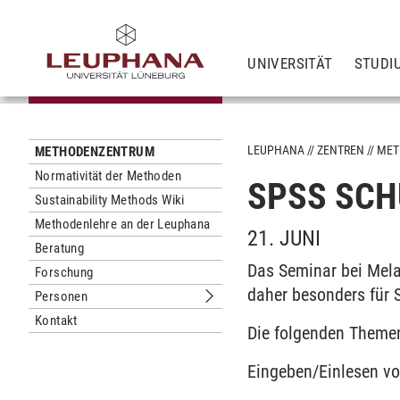
UNIVERSITÄT
STUDI
LEUPHANA
ZENTREN
MET
METHODENZENTRUM
Normativität der Methoden
SPSS SC
Sustainability Methods Wiki
Methodenlehre an der Leuphana
21. JUNI
Beratung
Das Seminar bei Melan
Forschung
daher besonders für S
Personen
Untermenu Personen
Kontakt
Die folgenden Theme
Eingeben/Einlesen vo