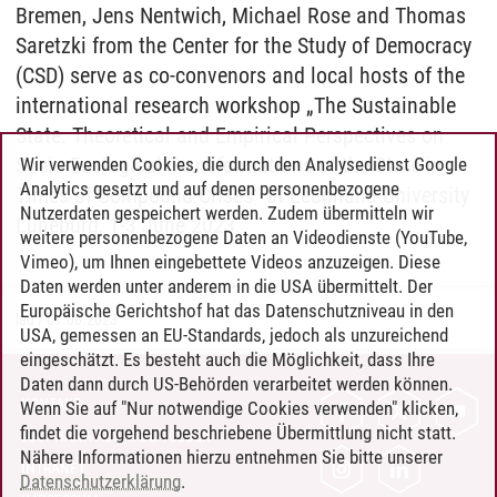
Bremen, Jens Nentwich, Michael Rose and Thomas
Saretzki from the Center for the Study of Democracy
(CSD) serve as co-convenors and local hosts of the
international research workshop „The Sustainable
State. Theoretical and Empirical Perspectives on
Socio-Ecological Transformations of the State in
Wir verwenden Cookies, die durch den Analysedienst Google
Analytics gesetzt und auf denen personenbezogene
Times of Compound Crises“ at Leuphana University
Nutzerdaten gespeichert werden. Zudem übermitteln wir
Lüneburg, 1-3 June 2023.
weitere personenbezogene Daten an Videodienste (YouTube,
Vimeo), um Ihnen eingebettete Videos anzuzeigen. Diese
Daten werden unter anderem in die USA übermittelt. Der
Europäische Gerichtshof hat das Datenschutzniveau in den
lau
/
01.06.2023
USA, gemessen an EU-Standards, jedoch als unzureichend
eingeschätzt. Es besteht auch die Möglichkeit, dass Ihre
Daten dann durch US-Behörden verarbeitet werden können.
KONTAKT
Wenn Sie auf "Nur notwendige Cookies verwenden" klicken,
findet die vorgehend beschriebene Übermittlung nicht statt.
LEUPHANA ALS ARBEITGEBER
Nähere Informationen hierzu entnehmen Sie bitte unserer
INTRANET
Datenschutzerklärung
.