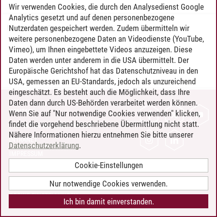
Wir verwenden Cookies, die durch den Analysedienst Google
Analytics gesetzt und auf denen personenbezogene
Nutzerdaten gespeichert werden. Zudem übermitteln wir
lau
/
29.11.2023
weitere personenbezogene Daten an Videodienste (YouTube,
Vimeo), um Ihnen eingebettete Videos anzuzeigen. Diese
Daten werden unter anderem in die USA übermittelt. Der
Europäische Gerichtshof hat das Datenschutzniveau in den
USA, gemessen an EU-Standards, jedoch als unzureichend
eingeschätzt. Es besteht auch die Möglichkeit, dass Ihre
Daten dann durch US-Behörden verarbeitet werden können.
KONTAKT
Wenn Sie auf "Nur notwendige Cookies verwenden" klicken,
findet die vorgehend beschriebene Übermittlung nicht statt.
LEUPHANA ALS ARBEITGEBER
Nähere Informationen hierzu entnehmen Sie bitte unserer
INTRANET
Datenschutzerklärung
.
IMPRESSUM
Cookie-Einstellungen
DATENSCHUTZ
BARRIEREFREIHEIT
Nur notwendige Cookies verwenden.
COOKIE-EINSTELLUNGEN
Ich bin damit einverstanden.