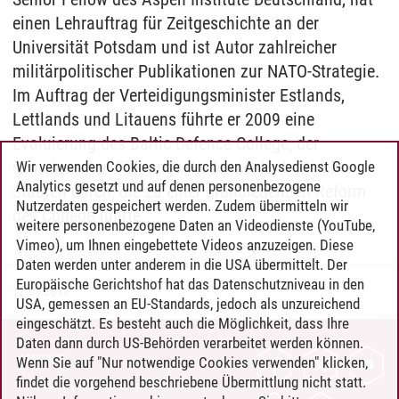
einen Lehrauftrag für Zeitgeschichte an der
Universität Potsdam und ist Autor zahlreicher
militärpolitischer Publikationen zur NATO-Strategie.
Im Auftrag der Verteidigungsminister Estlands,
Lettlands und Litauens führte er 2009 eine
Evaluierung des Baltic Defence College, der
gemeinsamen Führungsakademie der baltischen
Wir verwenden Cookies, die durch den Analysedienst Google
Analytics gesetzt und auf denen personenbezogene
Staaten durch, die zu einer grundlegenden Reform
Nutzerdaten gespeichert werden. Zudem übermitteln wir
des College führte.
weitere personenbezogene Daten an Videodienste (YouTube,
Vimeo), um Ihnen eingebettete Videos anzuzeigen. Diese
Daten werden unter anderem in die USA übermittelt. Der
Europäische Gerichtshof hat das Datenschutzniveau in den
12.01.2017
USA, gemessen an EU-Standards, jedoch als unzureichend
eingeschätzt. Es besteht auch die Möglichkeit, dass Ihre
Daten dann durch US-Behörden verarbeitet werden können.
KONTAKT
Wenn Sie auf "Nur notwendige Cookies verwenden" klicken,
findet die vorgehend beschriebene Übermittlung nicht statt.
LEUPHANA ALS ARBEITGEBER