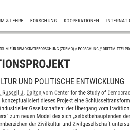
UM & LEHRE
FORSCHUNG
KOOPERATIONEN
INTERNATI
TRUM FÜR DEMOKRATIEFORSCHUNG (ZDEMO)
FORSCHUNG
DRITTMITTELPR
TIONSPROJEKT
ULTUR UND POLITISCHE ENTWICKLUNG
. Russell J. Dalton
vom Center for the Study of Democracy
A konzeptualisiert dieses Projekt eine Schlüsseltransform
wuchförderung
tindustrieller Gesellschaften: der Übergang vom traditi
ers“ zum neuen Model des sich „selbstbehauptenden dem
ernbereichen der Zivilkultur und Zivilgesellschaft untersu