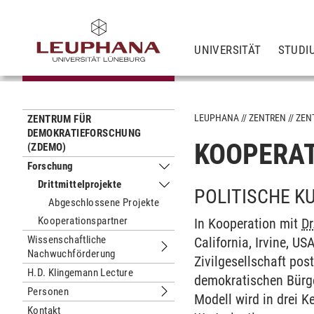
UNIVERSITÄT
STUDI
LEUPHANA
ZENTREN
ZEN
ZENTRUM FÜR
DEMOKRATIEFORSCHUNG
KOOPERA
(ZDEMO)
Forschung
Untermenu Forschung
Drittmittelprojekte
Untermenu Drittmittelprojekte
POLITISCHE K
Abgeschlossene Projekte
Kooperationspartner
In Kooperation mit
Dr
Wissenschaftliche
California, Irvine, US
Nachwuchförderung
Untermenu Wissenschaftliche Nach
Zivilgesellschaft pos
H.D. Klingemann Lecture
demokratischen Bürg
Personen
Modell wird in drei K
Untermenu Personen
Kontakt