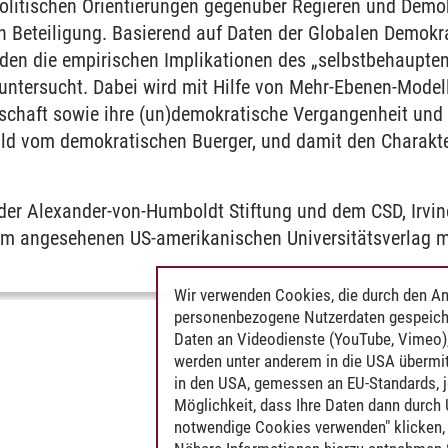
politischen Orientierungen gegenüber Regieren und Demok
hen Beteiligung. Basierend auf Daten der Globalen Demokr
den die empirischen Implikationen des „selbstbehaupte
untersucht. Dabei wird mit Hilfe von Mehr-Ebenen-Modelle
llschaft sowie ihre (un)demokratische Vergangenheit un
ild vom demokratischen Buerger, und damit den Charakter
der Alexander-von-Humboldt Stiftung und dem CSD, Irvine 
m angesehenen US-amerikanischen Universitätsverlag 
Wir verwenden Cookies, die durch den An
personenbezogene Nutzerdaten gespeich
Daten an Videodienste (YouTube, Vimeo),
werden unter anderem in die USA übermit
in den USA, gemessen an EU-Standards, j
Möglichkeit, dass Ihre Daten dann durch
notwendige Cookies verwenden" klicken, f