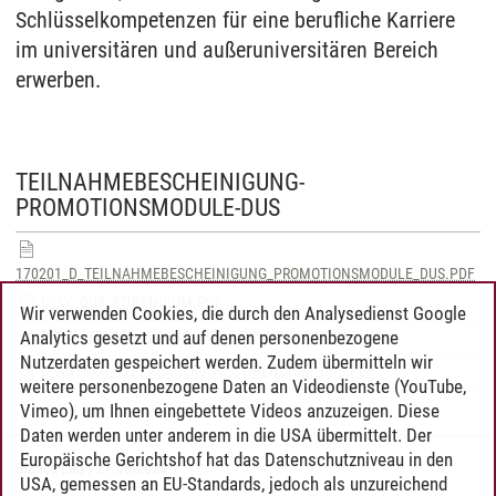
Schlüsselkompetenzen für eine berufliche Karriere
im universitären und außeruniversitären Bereich
erwerben.
TEILNAHMEBESCHEINIGUNG-
PROMOTIONSMODULE-DUS
170201_D_TEILNAHMEBESCHEINIGUNG_PROMOTIONSMODULE_DUS.PDF
D_SV_DUS_STIPENDIUM.PDF
Wir verwenden Cookies, die durch den Analysedienst Google
Analytics gesetzt und auf denen personenbezogene
D_SV_VERLAENGERUNG_DUS_STIPENDIUM.PDF
Nutzerdaten gespeichert werden. Zudem übermitteln wir
D_ANTRAG_VERLAENGERUNG_STIPENDIUM_DUS.PDF
weitere personenbezogene Daten an Videodienste (YouTube,
Vimeo), um Ihnen eingebettete Videos anzuzeigen. Diese
Daten werden unter anderem in die USA übermittelt. Der
Europäische Gerichtshof hat das Datenschutzniveau in den
Bianca Lau
/
27.06.2024
USA, gemessen an EU-Standards, jedoch als unzureichend