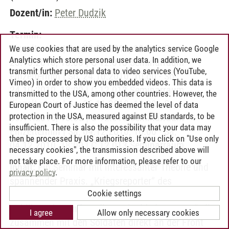
Dozent/in:
Peter Dudzik
Termin:
Einzeltermin | Sa, 23.10.2010, 10:00 - Sa,
We use cookies that are used by the analytics service Google
Analytics which store personal user data. In addition, we
23.10.2010, 18:00 | C 12.013 Seminarraum
transmit further personal data to video services (YouTube,
Einzeltermin | So, 24.10.2010, 10:00 - So,
Vimeo) in order to show you embedded videos. This data is
24.10.2010, 18:00 | C 12.013 Seminarraum
transmitted to the USA, among other countries. However, the
Einzeltermin | Sa, 06.11.2010, 10:00 - Sa,
European Court of Justice has deemed the level of data
protection in the USA, measured against EU standards, to be
06.11.2010, 18:00 | C 12.013 Seminarraum
insufficient. There is also the possibility that your data may
Einzeltermin | Sa, 04.12.2010, 10:00 - Sa,
then be processed by US authorities. If you click on "Use only
04.12.2010, 18:00 | C 12.013 Seminarraum
necessary cookies", the transmission described above will
not take place. For more information, please refer to our
Inhalt:
Ein Seminar mit interessanter Theorie und
privacy policy
.
spannender Praxis. „Kriegsreporter“ des
Cookie settings
Fernsehens genießen hohes Ansehen beim
Publikum, besonders die „embedded Reporter“, die
I agree
Allow only necessary cookies
zusammen mit den Soldaten direkt an der Front