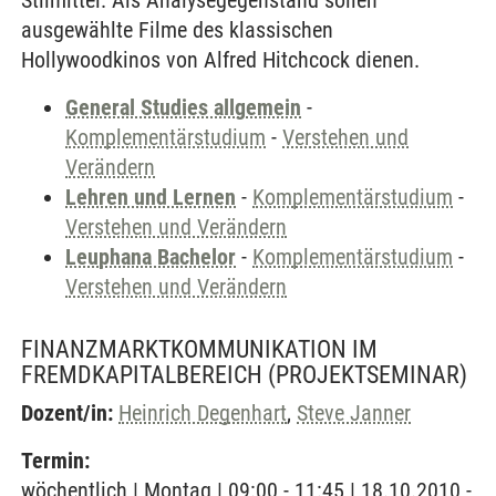
Stilmittel. Als Analysegegenstand sollen
ausgewählte Filme des klassischen
Hollywoodkinos von Alfred Hitchcock dienen.
General Studies allgemein
-
Komplementärstudium
-
Verstehen und
Verändern
Lehren und Lernen
-
Komplementärstudium
-
Verstehen und Verändern
Leuphana Bachelor
-
Komplementärstudium
-
Verstehen und Verändern
FINANZMARKTKOMMUNIKATION IM
FREMDKAPITALBEREICH
(PROJEKTSEMINAR)
Dozent/in:
Heinrich Degenhart
,
Steve Janner
Termin:
wöchentlich | Montag | 09:00 - 11:45 | 18.10.2010 -