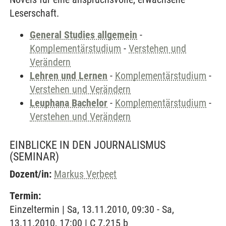
Leserschaft.
General Studies allgemein
-
Komplementärstudium
-
Verstehen und
Verändern
Lehren und Lernen
-
Komplementärstudium
-
Verstehen und Verändern
Leuphana Bachelor
-
Komplementärstudium
-
Verstehen und Verändern
EINBLICKE IN DEN JOURNALISMUS
(SEMINAR)
Dozent/in:
Markus Verbeet
Termin:
Einzeltermin | Sa, 13.11.2010, 09:30 - Sa,
13.11.2010, 17:00 | C 7.215 b