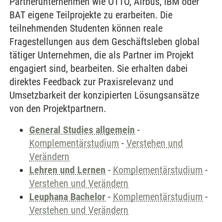
Partnerunternehmen wie OTTO, Airbus, IBM oder
BAT eigene Teilprojekte zu erarbeiten. Die
teilnehmenden Studenten können reale
Fragestellungen aus dem Geschäftsleben global
tätiger Unternehmen, die als Partner im Projekt
engagiert sind, bearbeiten. Sie erhalten dabei
direktes Feedback zur Praxisrelevanz und
Umsetzbarkeit der konzipierten Lösungsansätze
von den Projektpartnern.
General Studies allgemein
-
Komplementärstudium
-
Verstehen und
Verändern
Lehren und Lernen
-
Komplementärstudium
-
Verstehen und Verändern
Leuphana Bachelor
-
Komplementärstudium
-
Verstehen und Verändern