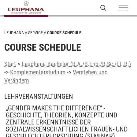
LEUPHANA
SERVICE
COURSE SCHEDULE
COURSE SCHEDULE
Start
>
Leuphana Bachelor (B.A./B.Eng./B.Sc./LL.B.)
->
Komplementärstudium
->
Verstehen und
Verändern
LEHRVERANSTALTUNGEN
„GENDER MAKES THE DIFFERENCE“ -
GESCHICHTE, THEORIEN, KONZEPTE UND
ZENTRALE ERKENNTNISSE DER
SOZIALWISSENSCHAFTLICHEN FRAUEN- UND
GESCHLECHTERFORSCHUNG
(SEMINAR)