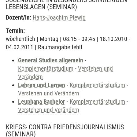
LEBENSLAGEN
(SEMINAR)
Dozent/in:
Hans-Joachim Plewig
Termin:
wöchentlich | Montag | 08:15 - 09:45 | 18.10.2010 -
04.02.2011 | Raumangabe fehlt
General Studies allgemein
-
Komplementärstudium
-
Verstehen und
Verändern
Lehren und Lernen
-
Komplementärstudium
-
Verstehen und Verändern
Leuphana Bachelor
-
Komplementärstudium
-
Verstehen und Verändern
KRIEGS- CONTRA FRIEDENSJOURNALISMUS
(SEMINAR)