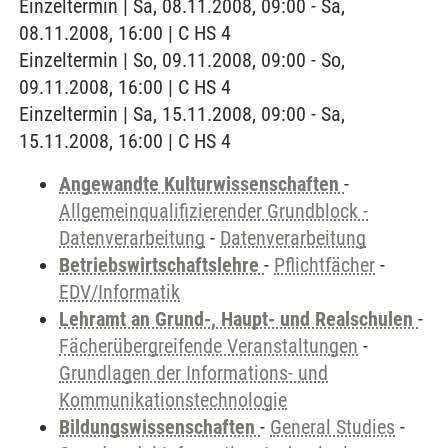
Einzeltermin | Sa, 08.11.2008, 09:00 - Sa,
08.11.2008, 16:00 | C HS 4
Einzeltermin | So, 09.11.2008, 09:00 - So,
09.11.2008, 16:00 | C HS 4
Einzeltermin | Sa, 15.11.2008, 09:00 - Sa,
15.11.2008, 16:00 | C HS 4
Angewandte Kulturwissenschaften
-
Allgemeinqualifizierender Grundblock -
Datenverarbeitung
-
Datenverarbeitung
Betriebswirtschaftslehre
-
Pflichtfächer
-
EDV/Informatik
Lehramt an Grund-, Haupt- und Realschulen
-
Fächerübergreifende Veranstaltungen
-
Grundlagen der Informations- und
Kommunikationstechnologie
Bildungswissenschaften
-
General Studies
-