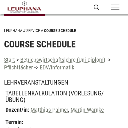
LEUPHANA
SERVICE
COURSE SCHEDULE
COURSE SCHEDULE
Start
>
Betriebswirtschaftslehre (Uni Diplom)
->
Pflichtfächer
->
EDV/Informatik
LEHRVERANSTALTUNGEN
TABELLENKALKULATION
(VORLESUNG/
ÜBUNG)
Dozent/in:
Matthias Palmer
,
Martin Warnke
Termin: