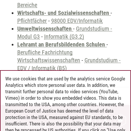
Bereiche
Wirtschafts- und Sozialwissenschaften
-
Pflichtfächer
-
98000 EDV/Informatik
Umweltwissenschaften
-
Grundstudium -
Modul G3
-
Informatik (G3.2)
Lehramt an Berufsbildenden Schulen
-
Berufliche Fachrichtung
Wirtschaftswissenschaften
-
Grundstudium -
EDV / Informatik (B5)
We use cookies that are used by the analytics service Google
Analytics which store personal user data. In addition, we
transmit further personal data to video services (YouTube,
Andreea Tribel
/
30.06.2024
Vimeo) in order to show you embedded videos. This data is
transmitted to the USA, among other countries. However, the
European Court of Justice has deemed the level of data
protection in the USA, measured against EU standards, to be
CONTACT
insufficient. There is also the possibility that your data may
LEUPHANA AS EMPLOYER
then be processed by US authorities. If you click on "Use only