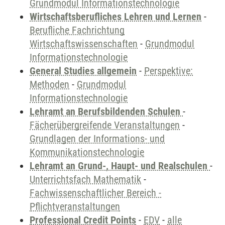
Grundmodul Informationstechnologie
Wirtschaftsberufliches Lehren und Lernen
-
Berufliche Fachrichtung
Wirtschaftswissenschaften
-
Grundmodul
Informationstechnologie
General Studies allgemein
-
Perspektive:
Methoden
-
Grundmodul
Informationstechnologie
Lehramt an Berufsbildenden Schulen
-
Fächerübergreifende Veranstaltungen
-
Grundlagen der Informations- und
Kommunikationstechnologie
Lehramt an Grund-, Haupt- und Realschulen
-
Unterrichtsfach Mathematik
-
Fachwissenschaftlicher Bereich -
Pflichtveranstaltungen
Professional Credit Points
-
EDV
-
alle